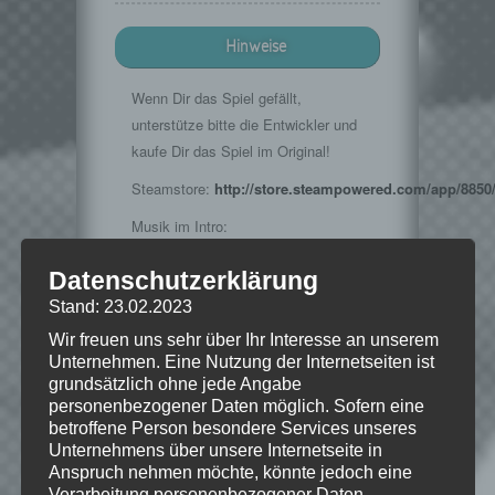
Hinweise
Wenn Dir das Spiel gefällt,
unterstütze bitte die Entwickler und
kaufe Dir das Spiel im Original!
Steamstore:
http://store.steampowered.com/app/8850
Musik im Intro:
http://www.teknoaxe.com
Datenschutzerklärung
Vielen Dank für die Erlaubnis 🙂
Stand: 23.02.2023
Wir freuen uns sehr über Ihr Interesse an unserem
Unternehmen. Eine Nutzung der Internetseiten ist
© 2002-2013 Take-Two Interactive
grundsätzlich ohne jede Angabe
Software and its subsidiaries. BioShock,
personenbezogener Daten möglich. Sofern eine
2K Games, the 2K Games logo, and
betroffene Person besondere Services unseres
Take-Two Interactive Software are all
Unternehmens über unsere Internetseite in
trademarks and/or registered trademarks
Anspruch nehmen möchte, könnte jedoch eine
of Take-Two Interactive Software, Inc. All
Verarbeitung personenbezogener Daten