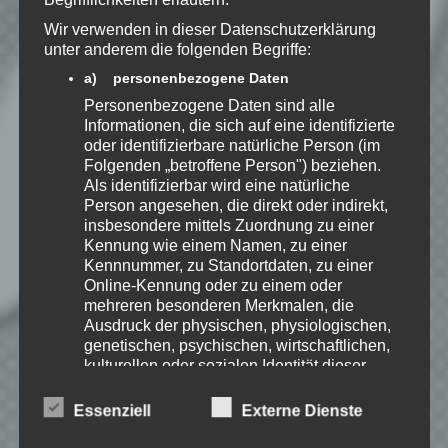
Benachrichtige mich über
Wir verwenden in dieser Datenschutzerklärung
nachfolgende Kommentare via E-
unter anderem die folgenden Begriffe:
Mail.
a) personenbezogene Daten
Personenbezogene Daten sind alle
Informationen, die sich auf eine identifizierte
Benachrichtige mich über neue
oder identifizierbare natürliche Person (im
Beiträge via E-Mail.
Folgenden „betroffene Person") beziehen.
Als identifizierbar wird eine natürliche
Person angesehen, die direkt oder indirekt,
insbesondere mittels Zuordnung zu einer
Kennung wie einem Namen, zu einer
EmKa
Kennnummer, zu Standortdaten, zu einer
Online-Kennung oder zu einem oder
Ich bin leidenschaftlicher
mehreren besonderen Merkmalen, die
Gamer und schaue mir
Ausdruck der physischen, physiologischen,
eigentlich alles Neue an.
Jedes Spiel hat seine faire
genetischen, psychischen, wirtschaftlichen,
Chance. Ich freue mich immer wenn ich
kulturellen oder sozialen Identität dieser
jemandem das Hobby Videospielen näher
natürlichen Person sind, identifiziert werden
bringen kann.
kann.
Essenziell
Externe Dienste
b) betroffene Person