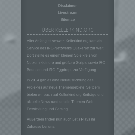
auf welche die personenbezogenen Daten
Disclaimer
ohne Hinzuziehung zusätzlicher
Informationen nicht mehr einer spezifischen
Livestream
betroffenen Person zugeordnet werden
Sitemap
können, sofern diese zusätzlichen
ÜBER KELLERKIND.ORG
Informationen gesondert aufbewahrt werden
und technischen und organisatorischen
Aller Anfang ist schwer: Kellerkind.org kam als
Maßnahmen unterliegen, die gewährleisten,
Service des IRC-Netzwerks QuakeNet zur Welt.
dass die personenbezogenen Daten nicht
einer identifizierten oder identifizierbaren
Dort stellte es einem kleinen Spielkreis von
natürlichen Person zugewiesen werden.
Nutzern kleinere und größere Scripte sowie IRC-
g) Verantwortlicher oder für die Verarbeitung
Bouncer und IRC-Eggdrops zur Verfügung.
Verantwortlicher
In 2014 gab es eine Neuausrichtung des
Verantwortlicher oder für die Verarbeitung
Projektes auf neue Themengebiete. Seitdem
Verantwortlicher ist die natürliche oder
juristische Person, Behörde, Einrichtung
bieten wir euch auf Kellerkind.org Beiträge und
oder andere Stelle, die allein oder
aktuelle News rund um die Themen Web-
gemeinsam mit anderen über die Zwecke
Entwicklung und Gaming.
und Mittel der Verarbeitung von
personenbezogenen Daten entscheidet.
Außerdem finden nun auch Let’s Plays ihr
Sind die Zwecke und Mittel dieser
Zuhause bei uns.
Verarbeitung durch das Unionsrecht oder