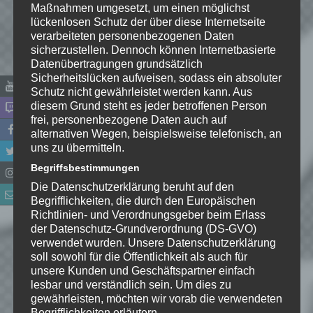
Maßnahmen umgesetzt, um einen möglichst
lückenlosen Schutz der über diese Internetseite
verarbeiteten personenbezogenen Daten
sicherzustellen. Dennoch können Internetbasierte
Datenübertragungen grundsätzlich
Sicherheitslücken aufweisen, sodass ein absoluter
Schutz nicht gewährleistet werden kann. Aus
diesem Grund steht es jeder betroffenen Person
Name
*
frei, personenbezogene Daten auch auf
alternativen Wegen, beispielsweise telefonisch, an
uns zu übermitteln.
E-Mail-Adresse
*
Begriffsbestimmungen
Die Datenschutzerklärung beruht auf den
Website
Begrifflichkeiten, die durch den Europäischen
Richtlinien- und Verordnungsgeber beim Erlass
*
Ich habe die
der Datenschutz-Grundverordnung (DS-GVO)
Datenschutzerklärung
zur
verwendet wurden. Unsere Datenschutzerklärung
Kenntnis genommen. Ich stimme
soll sowohl für die Öffentlichkeit als auch für
unsere Kunden und Geschäftspartner einfach
zu, dass meine Angaben dauerhaft
lesbar und verständlich sein. Um dies zu
gespeichert werden.
gewährleisten, möchten wir vorab die verwendeten
Begrifflichkeiten erläutern.