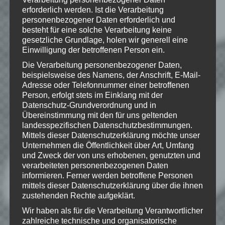
Rights Reserved
erforderlich werden. Ist die Verarbeitung
personenbezogener Daten erforderlich und
besteht für eine solche Verarbeitung keine
gesetzliche Grundlage, holen wir generell eine
Wie gefällt dir dieser Beitrag?
Einwilligung der betroffenen Person ein.
Klicke hier und lasse
Die Verarbeitung personenbezogener Daten,
eine Bewertung da!
beispielsweise des Namens, der Anschrift, E-Mail-
Adresse oder Telefonnummer einer betroffenen
Person, erfolgt stets im Einklang mit der
Datenschutz-Grundverordnung und in
Schreibe einen Kommentar
Übereinstimmung mit den für uns geltenden
landesspezifischen Datenschutzbestimmungen.
Deine E-Mail-Adresse wird nicht
Mittels dieser Datenschutzerklärung möchte unser
veröffentlicht.
Erforderliche Felder
Unternehmen die Öffentlichkeit über Art, Umfang
sind mit
*
markiert
und Zweck der von uns erhobenen, genutzten und
verarbeiteten personenbezogenen Daten
Kommentar
*
informieren. Ferner werden betroffene Personen
mittels dieser Datenschutzerklärung über die ihnen
zustehenden Rechte aufgeklärt.
Wir haben als für die Verarbeitung Verantwortlicher
zahlreiche technische und organisatorische