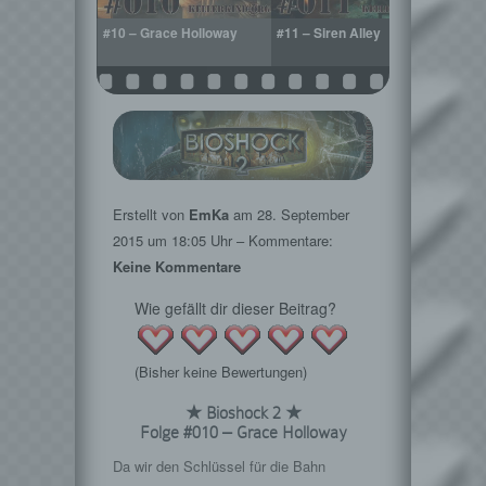
ine Big Sister
#10 – Grace Holloway
#11 – Siren Alley
#12 –
Erstellt von
EmKa
am
28. September
2015
um 18:05 Uhr – Kommentare:
Keine Kommentare
Wie gefällt dir dieser Beitrag?
(Bisher keine Bewertungen)
★ Bioshock 2 ★
Folge #010 – Grace Holloway
Da wir den Schlüssel für die Bahn