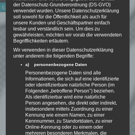
der Datenschutz-Grundverordnung (DS-GVO)
Website
verwendet wurden. Unsere Datenschutzerklärung
soll sowohl für die Öffentlichkeit als auch für
*
Ich habe die
unsere Kunden und Geschäftspartner einfach
Datenschutzerklärung
zur
lesbar und verständlich sein. Um dies zu
Kenntnis genommen. Ich stimme
gewährleisten, möchten wir vorab die verwendeten
Begrifflichkeiten erläutern.
zu, dass meine Angaben dauerhaft
gespeichert werden.
Wir verwenden in dieser Datenschutzerklärung
unter anderem die folgenden Begriffe:
a) personenbezogene Daten
Benachrichtige mich über
Personenbezogene Daten sind alle
nachfolgende Kommentare via E-
Informationen, die sich auf eine identifizierte
Mail.
oder identifizierbare natürliche Person (im
Folgenden „betroffene Person") beziehen.
Als identifizierbar wird eine natürliche
Benachrichtige mich über neue
Person angesehen, die direkt oder indirekt,
Beiträge via E-Mail.
insbesondere mittels Zuordnung zu einer
Kennung wie einem Namen, zu einer
Kennnummer, zu Standortdaten, zu einer
Online-Kennung oder zu einem oder
mehreren besonderen Merkmalen, die