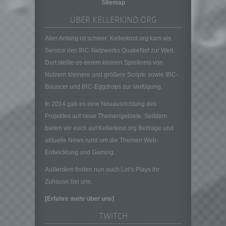
juristische Person, Behörde, Einrichtung
Sitemap
oder andere Stelle, die allein oder
ÜBER KELLERKIND.ORG
gemeinsam mit anderen über die Zwecke
und Mittel der Verarbeitung von
Aller Anfang ist schwer: Kellerkind.org kam als
personenbezogenen Daten entscheidet.
Service des IRC-Netzwerks QuakeNet zur Welt.
Sind die Zwecke und Mittel dieser
Verarbeitung durch das Unionsrecht oder
Dort stellte es einem kleinen Spielkreis von
das Recht der Mitgliedstaaten vorgegeben,
Nutzern kleinere und größere Scripte sowie IRC-
so kann der Verantwortliche
Bouncer und IRC-Eggdrops zur Verfügung.
beziehungsweise können die bestimmten
Kriterien seiner Benennung nach dem
In 2014 gab es eine Neuausrichtung des
Unionsrecht oder dem Recht der
Projektes auf neue Themengebiete. Seitdem
Mitgliedstaaten vorgesehen werden.
bieten wir euch auf Kellerkind.org Beiträge und
h) Auftragsverarbeiter
aktuelle News rund um die Themen Web-
Auftragsverarbeiter ist eine natürliche oder
Entwicklung und Gaming.
juristische Person, Behörde, Einrichtung
Außerdem finden nun auch Let’s Plays ihr
oder andere Stelle, die personenbezogene
Daten im Auftrag des Verantwortlichen
Zuhause bei uns.
verarbeitet.
[Erfahre mehr über uns]
i) Empfänger
TWITCH
Empfänger ist eine natürliche oder juristische