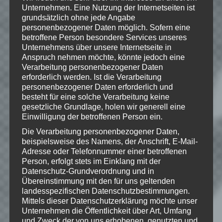
Wenn Dir das Spiel gefällt,
Unternehmen. Eine Nutzung der Internetseiten ist
grundsätzlich ohne jede Angabe
unterstütze bitte die Entwickler und
personenbezogener Daten möglich. Sofern eine
kaufe Dir das Spiel im Original!
betroffene Person besondere Services unseres
Unternehmens über unsere Internetseite in
Origin:
https://www.origin.com/deu/de-
Anspruch nehmen möchte, könnte jedoch eine
de/store/rayman/rayman-
Verarbeitung personenbezogener Daten
origins/standard-edition
erforderlich werden. Ist die Verarbeitung
personenbezogener Daten erforderlich und
besteht für eine solche Verarbeitung keine
gesetzliche Grundlage, holen wir generell eine
Einwilligung der betroffenen Person ein.
Die Verarbeitung personenbezogener Daten,
beispielsweise des Namens, der Anschrift, E-Mail-
Wie gefällt dir dieser Beitrag?
Adresse oder Telefonnummer einer betroffenen
Klicke hier und lasse
Person, erfolgt stets im Einklang mit der
eine Bewertung da!
Datenschutz-Grundverordnung und in
Übereinstimmung mit den für uns geltenden
landesspezifischen Datenschutzbestimmungen.
Mittels dieser Datenschutzerklärung möchte unser
Schreibe einen Kommentar
Unternehmen die Öffentlichkeit über Art, Umfang
und Zweck der von uns erhobenen, genutzten und