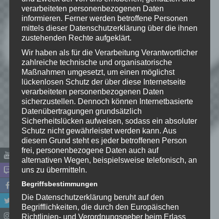
Deine E-Mail-Adresse wird nicht
verarbeiteten personenbezogenen Daten
veröffentlicht.
Erforderliche Felder
informieren. Ferner werden betroffene Personen
sind mit
*
markiert
mittels dieser Datenschutzerklärung über die ihnen
zustehenden Rechte aufgeklärt.
Kommentar
*
Wir haben als für die Verarbeitung Verantwortlicher
zahlreiche technische und organisatorische
Maßnahmen umgesetzt, um einen möglichst
lückenlosen Schutz der über diese Internetseite
verarbeiteten personenbezogenen Daten
sicherzustellen. Dennoch können Internetbasierte
Datenübertragungen grundsätzlich
Sicherheitslücken aufweisen, sodass ein absoluter
Schutz nicht gewährleistet werden kann. Aus
diesem Grund steht es jeder betroffenen Person
frei, personenbezogene Daten auch auf
alternativen Wegen, beispielsweise telefonisch, an
uns zu übermitteln.
Name
*
Begriffsbestimmungen
Die Datenschutzerklärung beruht auf den
E-Mail-Adresse
*
Begrifflichkeiten, die durch den Europäischen
Richtlinien- und Verordnungsgeber beim Erlass