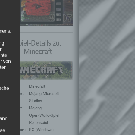
mens,
Spiel-Details zu:
ng
en
Minecraft
chte
r von
ten
.
Spieltitel:
Minecraft
ische
Entwickler:
Mojang Microsoft
Studios
Publisher:
Mojang
n
Genre:
Open-World-Spiel,
ann.
Rollenspiel
Plattformen:
PC (Windows)
ise