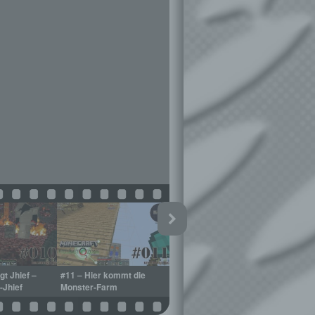
gt Jhief –
#11 – Hier kommt die
-Jhief
Monster-Farm