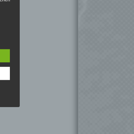
 die
hren
en,
die
oder
tung.
er
ung