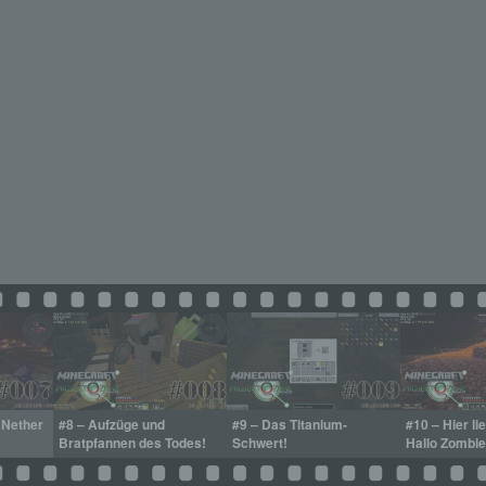
 Nether
#8 – Aufzüge und
#9 – Das Titanium-
#10 – Hier lie
Bratpfannen des Todes!
Schwert!
Hallo Zombie