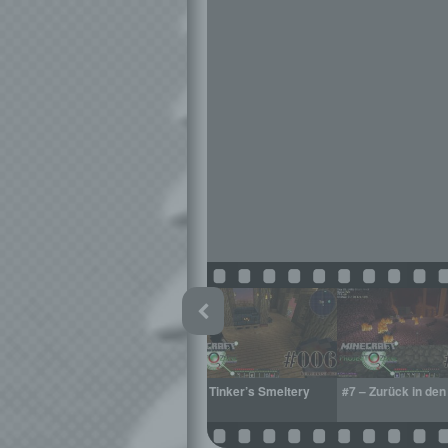
#5 – Ich bin Grout
#6 – Tinker’s Smeltery
#7 – Zurück in den