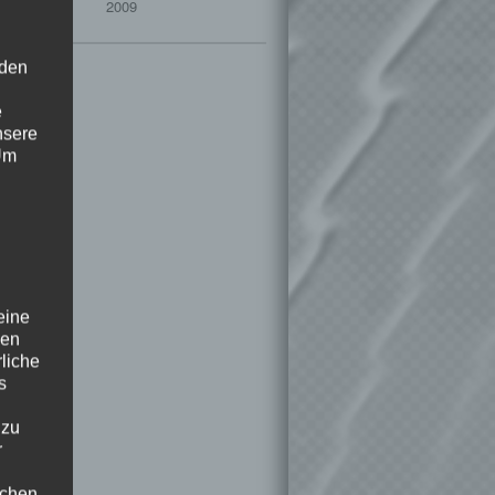
Release:
2009
 den
e
nsere
 Um
eine
den
rliche
s
 zu
r
lichen