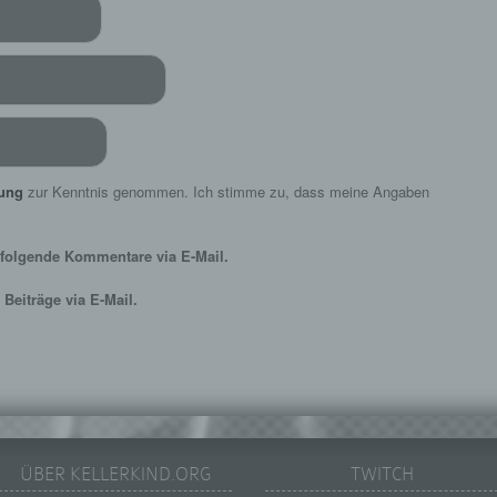
Profiling ist jede Art der automatisierten Verarbeitung
personenbezogener Daten, die darin besteht, dass diese
personenbezogenen Daten verwendet werden, um bestimmte
persönliche Aspekte, die sich auf eine natürliche Person bezie
zu bewerten, insbesondere, um Aspekte bezüglich Arbeitsleistu
wirtschaftlicher Lage, Gesundheit, persönlicher Vorlieben, Inter
Zuverlässigkeit, Verhalten, Aufenthaltsort oder Ortswechsel die
natürlichen Person zu analysieren oder vorherzusagen.
rung
zur Kenntnis genommen. Ich stimme zu, dass meine Angaben
f) Pseudonymisierung
Pseudonymisierung ist die Verarbeitung personenbezogener D
folgende Kommentare via E-Mail.
in einer Weise, auf welche die personenbezogenen Daten ohn
Hinzuziehung zusätzlicher Informationen nicht mehr einer
Beiträge via E-Mail.
spezifischen betroffenen Person zugeordnet werden können, so
diese zusätzlichen Informationen gesondert aufbewahrt werde
technischen und organisatorischen Maßnahmen unterliegen, di
gewährleisten, dass die personenbezogenen Daten nicht einer
identifizierten oder identifizierbaren natürlichen Person zugewi
werden.
g) Verantwortlicher oder für die Verarbeitung Verantwortlicher
ÜBER KELLERKIND.ORG
TWITCH
Verantwortlicher oder für die Verarbeitung Verantwortlicher ist d
natürliche oder juristische Person, Behörde, Einrichtung oder 