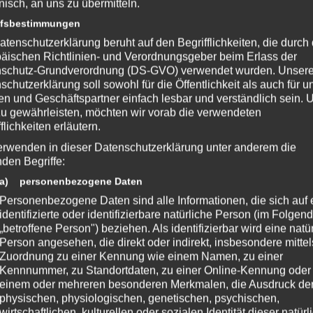
onisch, an uns zu übermitteln.
ffsbestimmungen
atenschutzerklärung beruht auf den Begrifflichkeiten, die durch
ed ★
äischen Richtlinien- und Verordnungsgeber beim Erlass der
st ein Modpack von The Titan Council für Minecraft Version 1.7.10
schutz-Grundverordnung (DS-GVO) verwendet wurden. Unser
schutzerklärung soll sowohl für die Öffentlichkeit als auch für u
s.curse.com/modpacks/minecraft/244939-project-ozone-2-reloaded
n und Geschäftspartner einfach lesbar und verständlich sein.
zu gewährleisten, möchten wir vorab die verwendeten
flichkeiten erläutern.
erwenden in dieser Datenschutzerklärung unter anderem die
nden Begriffe:
nterstütze bitte die Entwickler und kaufe Dir das Spiel im Original!
a) personenbezogene Daten
et/
Personenbezogene Daten sind alle Informationen, die sich auf 
identifizierte oder identifizierbare natürliche Person (im Folgen
„betroffene Person") beziehen. Als identifizierbar wird eine natü
Person angesehen, die direkt oder indirekt, insbesondere mittel
 Mojang AB
Zuordnung zu einer Kennung wie einem Namen, zu einer
Kennnummer, zu Standortdaten, zu einer Online-Kennung oder
einem oder mehreren besonderen Merkmalen, die Ausdruck de
physischen, physiologischen, genetischen, psychischen,
wirtschaftlichen, kulturellen oder sozialen Identität dieser natür