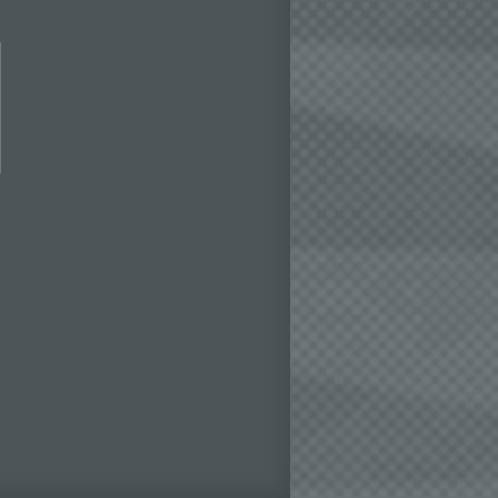
 und
det.
o kann
echt
ne
inen
r dem
Daten