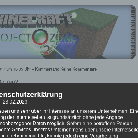
017
um 16:05 Uhr – Kommentare:
Keine Kommentare
 Beitrag?
(Bisher keine Bewertungen)
enschutzerklärung
: 23.02.2023
aft: Project Ozone 2 Reloaded ★
reuen uns sehr über Ihr Interesse an unserem Unternehmen. Ein
 #007 – Zurück in den Nether
ng der Internetseiten ist grundsätzlich ohne jede Angabe
nenbezogener Daten möglich. Sofern eine betroffene Person
ject Ozone 2 Reloaded – einem Modpack von dem Titan Council für
dere Services unseres Unternehmens über unsere Internetseite
uch nehmen möchte, könnte jedoch eine Verarbeitung
lichkeiten.