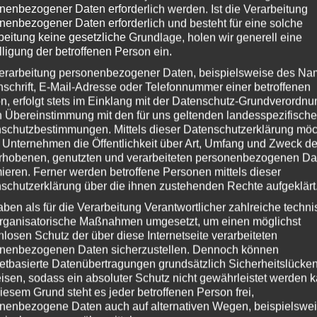
nenbezogener Daten erforderlich werden. Ist die Verarbeitung
nun mit Eisen bewaffnet haben begeben wir uns zurück in den Nether – Die
nenbezogener Daten erforderlich und besteht für eine solche
beitung keine gesetzliche Grundlage, holen wir generell eine
lligung der betroffenen Person ein.
erarbeitung personenbezogener Daten, beispielsweise des Na
nschrift, E-Mail-Adresse oder Telefonnummer einer betroffenen
n, erfolgt stets im Einklang mit der Datenschutz-Grundverordnu
n Übereinstimmung mit den für uns geltenden landesspezifisch
schutzbestimmungen. Mittels dieser Datenschutzerklärung mö
 Unternehmen die Öffentlichkeit über Art, Umfang und Zweck de
rhobenen, genutzten und verarbeiteten personenbezogenen Da
mieren. Ferner werden betroffene Personen mittels dieser
schutzerklärung über die ihnen zustehenden Rechte aufgeklärt
aben als für die Verarbeitung Verantwortlicher zahlreiche techn
rganisatorische Maßnahmen umgesetzt, um einen möglichst
nlosen Schutz der über diese Internetseite verarbeiteten
nenbezogenen Daten sicherzustellen. Dennoch können
netbasierte Datenübertragungen grundsätzlich Sicherheitslücke
isen, sodass ein absoluter Schutz nicht gewährleistet werden k
-World-Spiel von Mojang
iesem Grund steht es jeder betroffenen Person frei,
nenbezogene Daten auch auf alternativen Wegen, beispielswe
craft.net/