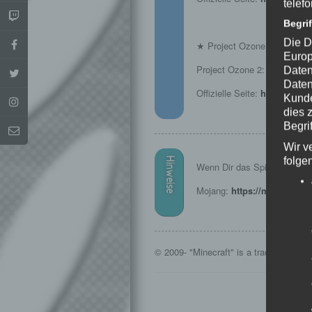
telef
Begri
Die D
★ Project Ozone 2: Reload
Europ
Project Ozone 2: Reloaded i
Daten
Daten
Offizielle Seite:
https://mod
Kunde
dies 
Begrif
Wir v
folge
Hinweise
Wenn Dir das Spiel gefällt, u
Mojang:
https://minecraft.n
© 2009- "Minecraft" is a trademark of