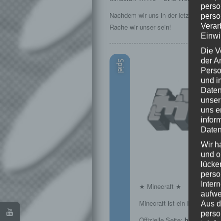
perso
Nachdem wir uns in der letzten Folge 
perso
Verar
Rache wir unser sein!
Einwi
Die V
der A
Spiel
Perso
und i
Daten
unser
uns e
infor
Daten
Wir h
und o
lücke
perso
Inter
★ Minecraft ★
aufwe
Minecraft ist ein Indie Open
Aus d
perso
Offizielle Seite:
https://mine