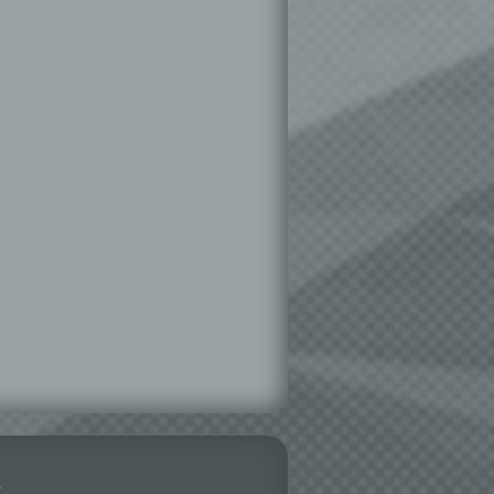
hen,
ng,
essen,
ser
aten
e
fern
n und
e
esen
ie
andere