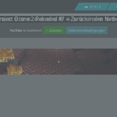
SPIELE
roject Ozone 2 Reloaded #7 – Zurück in den Neth
YouTube
ist deaktiviert.
✓ Zulassen
Datenschutzbedingungen