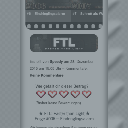
fment unlocked
#6 – Eindringlingsalarm
#7 – Schrott als Waffe?
#8 – W
nicht
Erstellt von
Speedy
am
28. Dezember
2015
um 15:05 Uhr – Kommentare:
Keine Kommentare
Wie gefällt dir dieser Beitrag?
(Bisher keine Bewertungen)
★ FTL: Faster than Light ★
Folge #006 – Eindringlingsalarm
Wir lassen die einzelnen Sektoren nur so