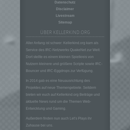
auf welche die personenbezogenen Daten
Datenschutz
ohne Hinzuziehung zusätzlicher
Disclaimer
Informationen nicht mehr einer spezifischen
Livestream
betroffenen Person zugeordnet werden
Sitemap
können, sofern diese zusätzlichen
Informationen gesondert aufbewahrt werden
ÜBER KELLERKIND.ORG
und technischen und organisatorischen
Maßnahmen unterliegen, die gewährleisten,
Aller Anfang ist schwer: Kellerkind.org kam als
dass die personenbezogenen Daten nicht
Service des IRC-Netzwerks QuakeNet zur Welt.
einer identifizierten oder identifizierbaren
Dort stellte es einem kleinen Spielkreis von
natürlichen Person zugewiesen werden.
Nutzern kleinere und größere Scripte sowie IRC-
g) Verantwortlicher oder für die Verarbeitung
Bouncer und IRC-Eggdrops zur Verfügung.
Verantwortlicher
Verantwortlicher oder für die Verarbeitung
In 2014 gab es eine Neuausrichtung des
Verantwortlicher ist die natürliche oder
Projektes auf neue Themengebiete. Seitdem
juristische Person, Behörde, Einrichtung
bieten wir euch auf Kellerkind.org Beiträge und
oder andere Stelle, die allein oder
aktuelle News rund um die Themen Web-
gemeinsam mit anderen über die Zwecke
Entwicklung und Gaming.
und Mittel der Verarbeitung von
personenbezogenen Daten entscheidet.
Außerdem finden nun auch Let’s Plays ihr
Sind die Zwecke und Mittel dieser
Zuhause bei uns.
Verarbeitung durch das Unionsrecht oder