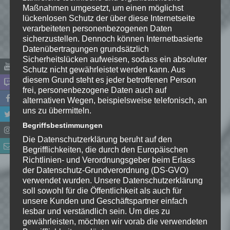
Maßnahmen umgesetzt, um einen möglichst
lückenlosen Schutz der über diese Internetseite
verarbeiteten personenbezogenen Daten
Name
*
sicherzustellen. Dennoch können Internetbasierte
Datenübertragungen grundsätzlich
Sicherheitslücken aufweisen, sodass ein absoluter
E-Mail-Adresse
*
Schutz nicht gewährleistet werden kann. Aus
diesem Grund steht es jeder betroffenen Person
frei, personenbezogene Daten auch auf
Website
alternativen Wegen, beispielsweise telefonisch, an
uns zu übermitteln.
*
Ich habe die
Begriffsbestimmungen
Datenschutzerklärung
zur
Die Datenschutzerklärung beruht auf den
Kenntnis genommen. Ich stimme
Begrifflichkeiten, die durch den Europäischen
zu, dass meine Angaben dauerhaft
Richtlinien- und Verordnungsgeber beim Erlass
gespeichert werden.
der Datenschutz-Grundverordnung (DS-GVO)
verwendet wurden. Unsere Datenschutzerklärung
soll sowohl für die Öffentlichkeit als auch für
Benachrichtige mich über
unsere Kunden und Geschäftspartner einfach
nachfolgende Kommentare via E-
lesbar und verständlich sein. Um dies zu
Mail.
gewährleisten, möchten wir vorab die verwendeten