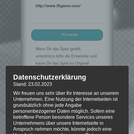
http://www.ftlgame.com/
Hinweise
Wenn Dir das Spiel gefällt,
unterstütze bitte die Entwickler und
kaufe Dir das Spiel im Original!
Offizielle
Datenschutzerklärung
Seite:
http://www.ftlgame.com/
Stand: 23.02.2023
Wir freuen uns sehr über Ihr Interesse an unserem
Unternehmen. Eine Nutzung der Internetseiten ist
grundsätzlich ohne jede Angabe
Copyright Subset Games, LLC 2011
personenbezogener Daten möglich. Sofern eine
betroffene Person besondere Services unseres
Unternehmens über unsere Internetseite in
Anspruch nehmen möchte, könnte jedoch eine