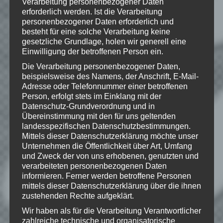
Wie gefällt dir dieser Beitrag?
Verarbeitung personenbezogener Daten
erforderlich werden. Ist die Verarbeitung
Klicke hier und lasse
personenbezogener Daten erforderlich und
eine Bewertung da!
besteht für eine solche Verarbeitung keine
gesetzliche Grundlage, holen wir generell eine
Einwilligung der betroffenen Person ein.
Die Verarbeitung personenbezogener Daten,
Schreibe einen Kommentar
beispielsweise des Namens, der Anschrift, E-Mail-
Deine E-Mail-Adresse wird nicht
Adresse oder Telefonnummer einer betroffenen
veröffentlicht.
Erforderliche Felder
Person, erfolgt stets im Einklang mit der
sind mit
*
markiert
Datenschutz-Grundverordnung und in
Übereinstimmung mit den für uns geltenden
Kommentar
*
landesspezifischen Datenschutzbestimmungen.
Mittels dieser Datenschutzerklärung möchte unser
Unternehmen die Öffentlichkeit über Art, Umfang
und Zweck der von uns erhobenen, genutzten und
verarbeiteten personenbezogenen Daten
informieren. Ferner werden betroffene Personen
mittels dieser Datenschutzerklärung über die ihnen
zustehenden Rechte aufgeklärt.
Wir haben als für die Verarbeitung Verantwortlicher
zahlreiche technische und organisatorische