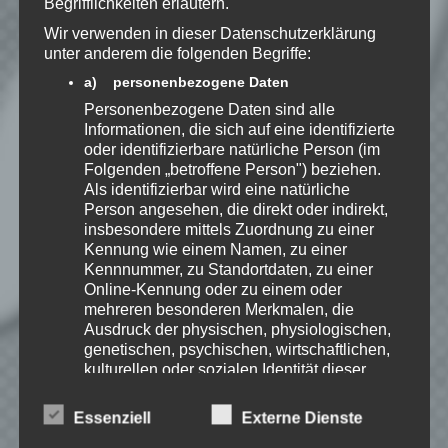
Begrifflichkeiten erläutern.
Wir verwenden in dieser Datenschutzerklärung
Benachrichtige mich über neue
unter anderem die folgenden Begriffe:
Beiträge via E-Mail.
a) personenbezogene Daten
Personenbezogene Daten sind alle
Informationen, die sich auf eine identifizierte
oder identifizierbare natürliche Person (im
Folgenden „betroffene Person") beziehen.
Speedy
Als identifizierbar wird eine natürliche
Ich spiele leidenschaftlich
Person angesehen, die direkt oder indirekt,
gerne Strategie, Aufbau und
insbesondere mittels Zuordnung zu einer
Puzzle-Spiele. Als Gründer
Kennung wie einem Namen, zu einer
von Kellerkind.org biete ich
Kennnummer, zu Standortdaten, zu einer
Berichte zu meinen Spiele-Favoriten und
Tutorials zu Themen rund um Web-
Online-Kennung oder zu einem oder
Entwicklung.
mehreren besonderen Merkmalen, die
Ausdruck der physischen, physiologischen,
Erfahre mehr über Speedy auf:
genetischen, psychischen, wirtschaftlichen,
kulturellen oder sozialen Identität dieser
natürlichen Person sind, identifiziert werden
kann.
Essenziell
Externe Dienste
b) betroffene Person