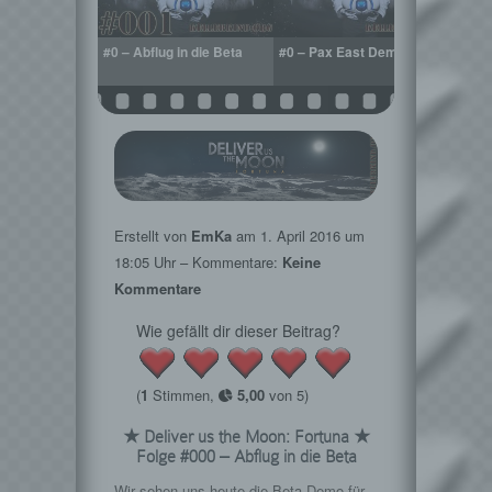
#0 – Abflug in die Beta
#0 – Pax East Demo
#1 – 
Mond
Erstellt von
EmKa
am
1. April 2016
um
18:05 Uhr – Kommentare:
Keine
Kommentare
Wie gefällt dir dieser Beitrag?
(
1
Stimmen,
5,00
von 5)
★ Deliver us the Moon: Fortuna ★
Folge #000 – Abflug in die Beta
Wir sehen uns heute die Beta-Demo für