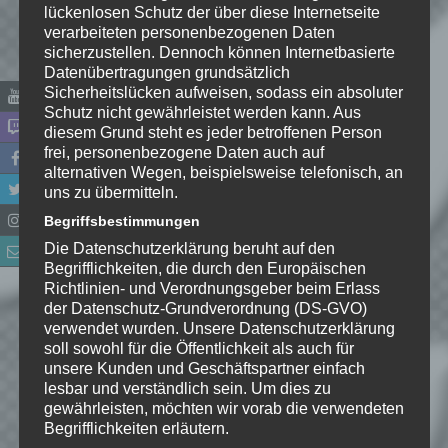
lückenlosen Schutz der über diese Internetseite
verarbeiteten personenbezogenen Daten
Name
*
sicherzustellen. Dennoch können Internetbasierte
Datenübertragungen grundsätzlich
Sicherheitslücken aufweisen, sodass ein absoluter
E-Mail-Adresse
*
Schutz nicht gewährleistet werden kann. Aus
diesem Grund steht es jeder betroffenen Person
frei, personenbezogene Daten auch auf
Website
alternativen Wegen, beispielsweise telefonisch, an
uns zu übermitteln.
*
Ich habe die
Begriffsbestimmungen
Datenschutzerklärung
zur
Die Datenschutzerklärung beruht auf den
Kenntnis genommen. Ich stimme
Begrifflichkeiten, die durch den Europäischen
zu, dass meine Angaben dauerhaft
Richtlinien- und Verordnungsgeber beim Erlass
gespeichert werden.
der Datenschutz-Grundverordnung (DS-GVO)
verwendet wurden. Unsere Datenschutzerklärung
soll sowohl für die Öffentlichkeit als auch für
Benachrichtige mich über
unsere Kunden und Geschäftspartner einfach
nachfolgende Kommentare via E-
lesbar und verständlich sein. Um dies zu
gewährleisten, möchten wir vorab die verwendeten
Mail.
Begrifflichkeiten erläutern.