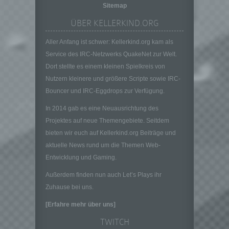
ohne Hinzuziehung zusätzlicher
Sitemap
Informationen nicht mehr einer spezifischen
betroffenen Person zugeordnet werden
ÜBER KELLERKIND.ORG
können, sofern diese zusätzlichen
Informationen gesondert aufbewahrt werden
Aller Anfang ist schwer: Kellerkind.org kam als
und technischen und organisatorischen
Service des IRC-Netzwerks QuakeNet zur Welt.
Maßnahmen unterliegen, die gewährleisten,
Dort stellte es einem kleinen Spielkreis von
dass die personenbezogenen Daten nicht
Nutzern kleinere und größere Scripte sowie IRC-
einer identifizierten oder identifizierbaren
Bouncer und IRC-Eggdrops zur Verfügung.
natürlichen Person zugewiesen werden.
g) Verantwortlicher oder für die Verarbeitung
In 2014 gab es eine Neuausrichtung des
Verantwortlicher
Projektes auf neue Themengebiete. Seitdem
Verantwortlicher oder für die Verarbeitung
bieten wir euch auf Kellerkind.org Beiträge und
Verantwortlicher ist die natürliche oder
aktuelle News rund um die Themen Web-
juristische Person, Behörde, Einrichtung
Entwicklung und Gaming.
oder andere Stelle, die allein oder
gemeinsam mit anderen über die Zwecke
Außerdem finden nun auch Let’s Plays ihr
und Mittel der Verarbeitung von
Zuhause bei uns.
personenbezogenen Daten entscheidet.
Sind die Zwecke und Mittel dieser
[Erfahre mehr über uns]
Verarbeitung durch das Unionsrecht oder
TWITCH
das Recht der Mitgliedstaaten vorgegeben,