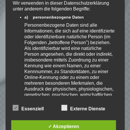
Wir verwenden in dieser Datenschutzerklärung
Benachrichtige mich über neue
unter anderem die folgenden Begriffe:
Beiträge via E-Mail.
a) personenbezogene Daten
Personenbezogene Daten sind alle
Informationen, die sich auf eine identifizierte
oder identifizierbare natürliche Person (im
Folgenden „betroffene Person") beziehen.
EmKa
Als identifizierbar wird eine natürliche
Ich bin leidenschaftlicher
Person angesehen, die direkt oder indirekt,
Gamer und schaue mir
insbesondere mittels Zuordnung zu einer
eigentlich alles Neue an.
Kennung wie einem Namen, zu einer
Jedes Spiel hat seine faire
Kennnummer, zu Standortdaten, zu einer
Chance. Ich freue mich immer wenn ich
Online-Kennung oder zu einem oder
jemandem das Hobby Videospielen näher
mehreren besonderen Merkmalen, die
bringen kann.
Ausdruck der physischen, physiologischen,
genetischen, psychischen, wirtschaftlichen,
kulturellen oder sozialen Identität dieser
Playlist – Deliver us the
natürlichen Person sind, identifiziert werden
Essenziell
Externe Dienste
kann.
Moon: Fortuna
b) betroffene Person
✓ Akzeptieren
Betroffene Person ist jede identifizierte oder