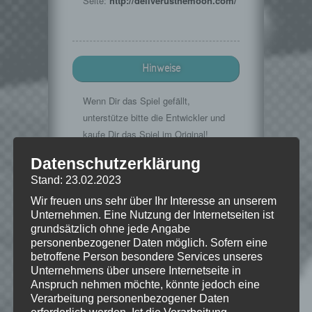
Seite:
http://deliverusthemoon.com/
Hinweise
Wenn Dir das Spiel gefällt,
unterstütze bitte die Entwickler und
kaufe Dir das Spiel im Original!
Offizielle
Datenschutzerklärung
Seite:
http://deliverusthemoon.com/
Stand: 23.02.2023
Wir freuen uns sehr über Ihr Interesse an unserem
Unternehmen. Eine Nutzung der Internetseiten ist
grundsätzlich ohne jede Angabe
© 2016 KeokeN Interactive
personenbezogener Daten möglich. Sofern eine
betroffene Person besondere Services unseres
Unternehmens über unsere Internetseite in
Anspruch nehmen möchte, könnte jedoch eine
Verarbeitung personenbezogener Daten
Wie gefällt dir dieser Beitrag?