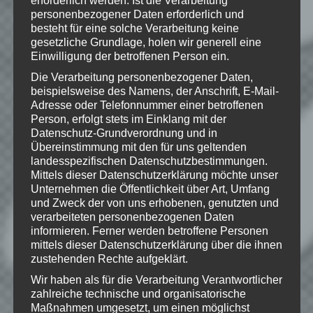
erforderlich werden. Ist die Verarbeitung
Klicke hier und lasse
personenbezogener Daten erforderlich und
eine Bewertung da!
besteht für eine solche Verarbeitung keine
gesetzliche Grundlage, holen wir generell eine
Einwilligung der betroffenen Person ein.
Die Verarbeitung personenbezogener Daten,
Schreibe einen Kommentar
beispielsweise des Namens, der Anschrift, E-Mail-
Deine E-Mail-Adresse wird nicht
Adresse oder Telefonnummer einer betroffenen
veröffentlicht.
Erforderliche Felder
Person, erfolgt stets im Einklang mit der
Datenschutz-Grundverordnung und in
sind mit
*
markiert
Übereinstimmung mit den für uns geltenden
Kommentar
*
landesspezifischen Datenschutzbestimmungen.
Mittels dieser Datenschutzerklärung möchte unser
Unternehmen die Öffentlichkeit über Art, Umfang
und Zweck der von uns erhobenen, genutzten und
verarbeiteten personenbezogenen Daten
informieren. Ferner werden betroffene Personen
mittels dieser Datenschutzerklärung über die ihnen
zustehenden Rechte aufgeklärt.
Wir haben als für die Verarbeitung Verantwortlicher
zahlreiche technische und organisatorische
Maßnahmen umgesetzt, um einen möglichst