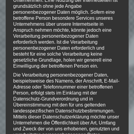
Unternehmen. Eine Nutzung der Internetseiten ist
Musik im Intro:
grundsätzlich ohne jede Angabe
http://www.teknoaxe.com
personenbezogener Daten möglich. Sofern eine
Vielen Dank für die Erlaubnis 🙂
betroffene Person besondere Services unseres
Unternehmens über unsere Internetseite in
Anspruch nehmen möchte, könnte jedoch eine
Verarbeitung personenbezogener Daten
© 2002-2016 Take-Two Interactive
erforderlich werden. Ist die Verarbeitung
Software, Inc. Developed by Irrational
personenbezogener Daten erforderlich und
Games. BioShock, BioShock Infinite,
besteht für eine solche Verarbeitung keine
Irrational Games, 2K Games and their
gesetzliche Grundlage, holen wir generell eine
respective logos are trademarks of Take-
Einwilligung der betroffenen Person ein.
Two Interactive Software, Inc. All other
trademarks are property of their
Die Verarbeitung personenbezogener Daten,
respective owners.
beispielsweise des Namens, der Anschrift, E-Mail-
Adresse oder Telefonnummer einer betroffenen
Person, erfolgt stets im Einklang mit der
Datenschutz-Grundverordnung und in
Übereinstimmung mit den für uns geltenden
Wie gefällt dir dieser Beitrag?
landesspezifischen Datenschutzbestimmungen.
Klicke hier und lasse
Mittels dieser Datenschutzerklärung möchte unser
eine Bewertung da!
Unternehmen die Öffentlichkeit über Art, Umfang
und Zweck der von uns erhobenen, genutzten und