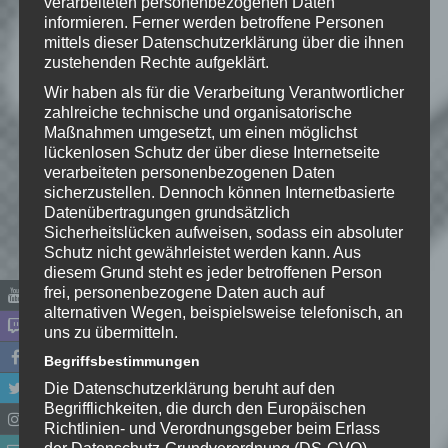
verarbeiteten personenbezogenen Daten
informieren. Ferner werden betroffene Personen
mittels dieser Datenschutzerklärung über die ihnen
Schreibe einen Kommentar
zustehenden Rechte aufgeklärt.
Deine E-Mail-Adresse wird nicht
Wir haben als für die Verarbeitung Verantwortlicher
veröffentlicht.
Erforderliche Felder
zahlreiche technische und organisatorische
sind mit
*
markiert
Maßnahmen umgesetzt, um einen möglichst
lückenlosen Schutz der über diese Internetseite
Kommentar
*
verarbeiteten personenbezogenen Daten
sicherzustellen. Dennoch können Internetbasierte
Datenübertragungen grundsätzlich
Sicherheitslücken aufweisen, sodass ein absoluter
Schutz nicht gewährleistet werden kann. Aus
diesem Grund steht es jeder betroffenen Person
frei, personenbezogene Daten auch auf
alternativen Wegen, beispielsweise telefonisch, an
uns zu übermitteln.
Begriffsbestimmungen
Die Datenschutzerklärung beruht auf den
Begrifflichkeiten, die durch den Europäischen
Name
*
Richtlinien- und Verordnungsgeber beim Erlass