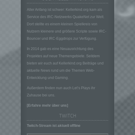
oder andere Stelle, die allein oder
gemeinsam mit anderen über die Zwecke
Aller Anfang ist schwer: Kellerkind.org kam als
und Mittel der Verarbeitung von
Service des IRC-Netzwerks QuakeNet zur Welt.
personenbezogenen Daten entscheidet.
Dort stellte es einem kleinen Spielkreis von
Sind die Zwecke und Mittel dieser
Nutzern kleinere und größere Scripte sowie IRC-
Verarbeitung durch das Unionsrecht oder
das Recht der Mitgliedstaaten vorgegeben,
Bouncer und IRC-Eggdrops zur Verfügung.
so kann der Verantwortliche
In 2014 gab es eine Neuausrichtung des
beziehungsweise können die bestimmten
Kriterien seiner Benennung nach dem
Projektes auf neue Themengebiete. Seitdem
Unionsrecht oder dem Recht der
bieten wir euch auf Kellerkind.org Beiträge und
Mitgliedstaaten vorgesehen werden.
aktuelle News rund um die Themen Web-
h) Auftragsverarbeiter
Entwicklung und Gaming.
Auftragsverarbeiter ist eine natürliche oder
Außerdem finden nun auch Let’s Plays ihr
juristische Person, Behörde, Einrichtung
Zuhause bei uns.
oder andere Stelle, die personenbezogene
Daten im Auftrag des Verantwortlichen
[Erfahre mehr über uns]
verarbeitet.
TWITCH
i) Empfänger
Empfänger ist eine natürliche oder juristische
Twitch-Stream ist aktuell offline
Person, Behörde, Einrichtung oder andere