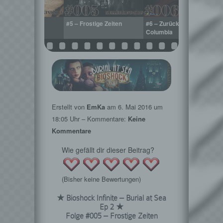
 Ersatzteilsuche
#5 – Frostige Zeiten
#6 – Zurück nach
Columbia
Erstellt von
EmKa
am
6. Mai 2016
um
18:05 Uhr – Kommentare:
Keine
Kommentare
Wie gefällt dir dieser Beitrag?
(Bisher keine Bewertungen)
★ Bioshock Infinite – Burial at Sea
Ep 2 ★
Folge #005 – Frostige Zeiten