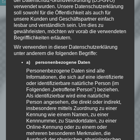
der Datenschutz-Grundverordnung (DS-GVO)
verwendet wurden. Unsere Datenschutzerklärung
E-Mail-Adresse
*
soll sowohl für die Öffentlichkeit als auch für
unsere Kunden und Geschäftspartner einfach
lesbar und verständlich sein. Um dies zu
Website
gewährleisten, möchten wir vorab die verwendeten
Begrifflichkeiten erläutern.
*
Ich habe die
Wir verwenden in dieser Datenschutzerklärung
Datenschutzerklärung
zur
unter anderem die folgenden Begriffe:
Kenntnis genommen. Ich stimme
a) personenbezogene Daten
zu, dass meine Angaben dauerhaft
Personenbezogene Daten sind alle
gespeichert werden.
Informationen, die sich auf eine identifizierte
oder identifizierbare natürliche Person (im
Folgenden „betroffene Person") beziehen.
Benachrichtige mich über
Als identifizierbar wird eine natürliche
nachfolgende Kommentare via E-
Person angesehen, die direkt oder indirekt,
Mail.
insbesondere mittels Zuordnung zu einer
Kennung wie einem Namen, zu einer
Kennnummer, zu Standortdaten, zu einer
Benachrichtige mich über neue
Online-Kennung oder zu einem oder
Beiträge via E-Mail.
mehreren besonderen Merkmalen, die
Ausdruck der physischen, physiologischen,