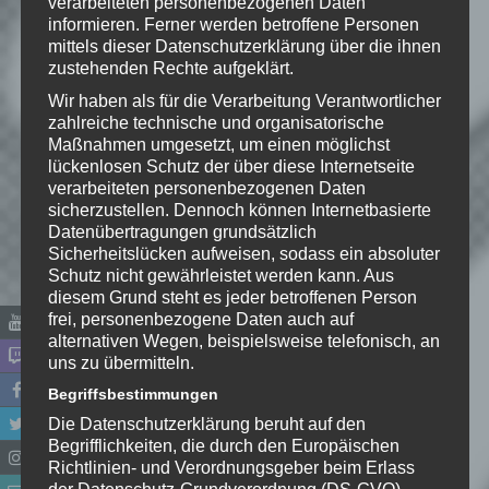
verarbeiteten personenbezogenen Daten
informieren. Ferner werden betroffene Personen
mittels dieser Datenschutzerklärung über die ihnen
Schreibe einen Kommentar
zustehenden Rechte aufgeklärt.
Deine E-Mail-Adresse wird nicht
Wir haben als für die Verarbeitung Verantwortlicher
veröffentlicht.
Erforderliche Felder
zahlreiche technische und organisatorische
sind mit
*
markiert
Maßnahmen umgesetzt, um einen möglichst
lückenlosen Schutz der über diese Internetseite
Kommentar
*
verarbeiteten personenbezogenen Daten
sicherzustellen. Dennoch können Internetbasierte
Datenübertragungen grundsätzlich
Sicherheitslücken aufweisen, sodass ein absoluter
Schutz nicht gewährleistet werden kann. Aus
diesem Grund steht es jeder betroffenen Person
frei, personenbezogene Daten auch auf
alternativen Wegen, beispielsweise telefonisch, an
uns zu übermitteln.
Begriffsbestimmungen
Die Datenschutzerklärung beruht auf den
Begrifflichkeiten, die durch den Europäischen
Name
*
Richtlinien- und Verordnungsgeber beim Erlass