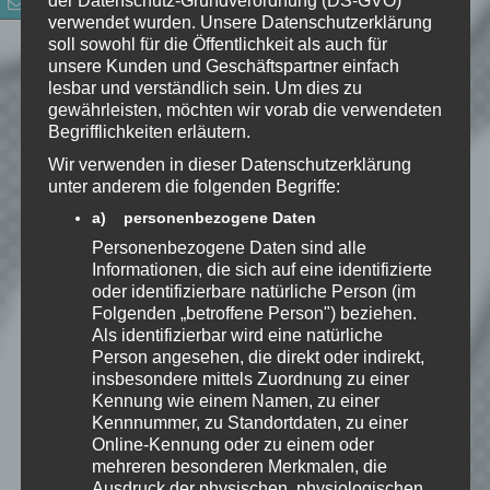
der Datenschutz-Grundverordnung (DS-GVO)
verwendet wurden. Unsere Datenschutzerklärung
E-Mail-Adresse
*
soll sowohl für die Öffentlichkeit als auch für
unsere Kunden und Geschäftspartner einfach
lesbar und verständlich sein. Um dies zu
Website
gewährleisten, möchten wir vorab die verwendeten
Begrifflichkeiten erläutern.
*
Ich habe die
Wir verwenden in dieser Datenschutzerklärung
Datenschutzerklärung
zur
unter anderem die folgenden Begriffe:
Kenntnis genommen. Ich stimme
a) personenbezogene Daten
zu, dass meine Angaben dauerhaft
Personenbezogene Daten sind alle
gespeichert werden.
Informationen, die sich auf eine identifizierte
oder identifizierbare natürliche Person (im
Folgenden „betroffene Person") beziehen.
Benachrichtige mich über
Als identifizierbar wird eine natürliche
nachfolgende Kommentare via E-
Person angesehen, die direkt oder indirekt,
Mail.
insbesondere mittels Zuordnung zu einer
Kennung wie einem Namen, zu einer
Kennnummer, zu Standortdaten, zu einer
Benachrichtige mich über neue
Online-Kennung oder zu einem oder
Beiträge via E-Mail.
mehreren besonderen Merkmalen, die
Ausdruck der physischen, physiologischen,