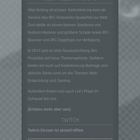
oder andere Stelle, die allein oder
gemeinsam mit anderen über die Zwecke
Aller Anfang ist schwer: Kellerkind.org kam als
und Mittel der Verarbeitung von
Service des IRC-Netzwerks QuakeNet zur Welt.
personenbezogenen Daten entscheidet.
Dort stellte es einem kleinen Spielkreis von
Sind die Zwecke und Mittel dieser
Nutzern kleinere und größere Scripte sowie IRC-
Verarbeitung durch das Unionsrecht oder
das Recht der Mitgliedstaaten vorgegeben,
Bouncer und IRC-Eggdrops zur Verfügung.
so kann der Verantwortliche
In 2014 gab es eine Neuausrichtung des
beziehungsweise können die bestimmten
Kriterien seiner Benennung nach dem
Projektes auf neue Themengebiete. Seitdem
Unionsrecht oder dem Recht der
bieten wir euch auf Kellerkind.org Beiträge und
Mitgliedstaaten vorgesehen werden.
aktuelle News rund um die Themen Web-
h) Auftragsverarbeiter
Entwicklung und Gaming.
Auftragsverarbeiter ist eine natürliche oder
Außerdem finden nun auch Let’s Plays ihr
juristische Person, Behörde, Einrichtung
Zuhause bei uns.
oder andere Stelle, die personenbezogene
Daten im Auftrag des Verantwortlichen
[Erfahre mehr über uns]
verarbeitet.
TWITCH
i) Empfänger
Empfänger ist eine natürliche oder juristische
Twitch-Stream ist aktuell offline
Person, Behörde, Einrichtung oder andere