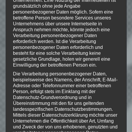
Unternehmen. Eine Nutzung der Internetseiten ist
Musik im Intro:
grundsätzlich ohne jede Angabe
http://www.teknoaxe.com
personenbezogener Daten möglich. Sofern eine
Vielen Dank für die Erlaubnis 🙂
betroffene Person besondere Services unseres
Unternehmens über unsere Internetseite in
Anspruch nehmen möchte, könnte jedoch eine
Verarbeitung personenbezogener Daten
© 2002-2016 Take-Two Interactive
erforderlich werden. Ist die Verarbeitung
Software, Inc. Developed by Irrational
personenbezogener Daten erforderlich und
Games. BioShock, BioShock Infinite,
besteht für eine solche Verarbeitung keine
Irrational Games, 2K Games and their
gesetzliche Grundlage, holen wir generell eine
respective logos are trademarks of Take-
Einwilligung der betroffenen Person ein.
Two Interactive Software, Inc. All other
trademarks are property of their
Die Verarbeitung personenbezogener Daten,
respective owners.
beispielsweise des Namens, der Anschrift, E-Mail-
Adresse oder Telefonnummer einer betroffenen
Person, erfolgt stets im Einklang mit der
Datenschutz-Grundverordnung und in
Übereinstimmung mit den für uns geltenden
Wie gefällt dir dieser Beitrag?
landesspezifischen Datenschutzbestimmungen.
Klicke hier und lasse
Mittels dieser Datenschutzerklärung möchte unser
eine Bewertung da!
Unternehmen die Öffentlichkeit über Art, Umfang
und Zweck der von uns erhobenen, genutzten und