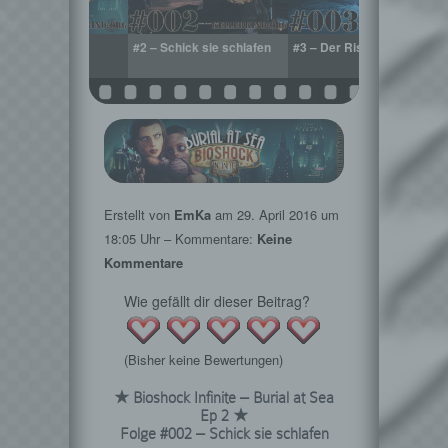
 Bonjour Paris
#2 – Schick sie schlafen
#3 – Der Riss
Erstellt von
EmKa
am
29. April 2016
um
18:05 Uhr – Kommentare:
Keine
Kommentare
Wie gefällt dir dieser Beitrag?
(Bisher keine Bewertungen)
★ Bioshock Infinite – Burial at Sea
Ep 2 ★
Folge #002 – Schick sie schlafen