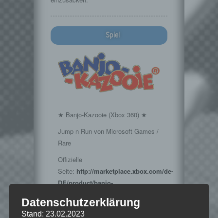
Spiel
★ Banjo-Kazooie (Xbox 360) ★
Jump n Run von Microsoft Games /
Rare
Offizielle
Seite:
http://marketplace.xbox.com/de-
DE/product/banjo-
kazooie/66acd000-77fe-1000-9115-
Datenschutzerklärung
d80258410954/
Stand: 23.02.2023