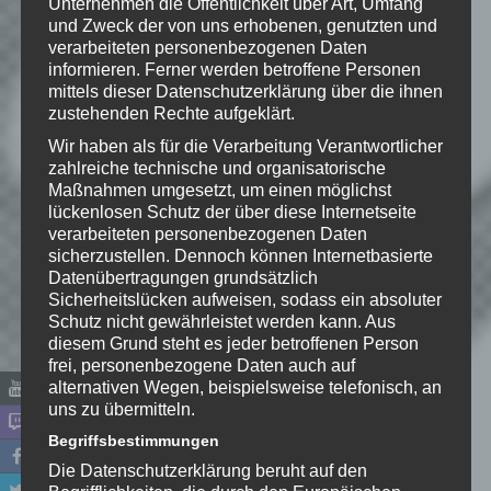
Unternehmen die Öffentlichkeit über Art, Umfang
und Zweck der von uns erhobenen, genutzten und
Wie gefällt dir dieser Beitrag?
verarbeiteten personenbezogenen Daten
Klicke hier und lasse
informieren. Ferner werden betroffene Personen
eine Bewertung da!
mittels dieser Datenschutzerklärung über die ihnen
zustehenden Rechte aufgeklärt.
Wir haben als für die Verarbeitung Verantwortlicher
zahlreiche technische und organisatorische
Schreibe einen Kommentar
Maßnahmen umgesetzt, um einen möglichst
lückenlosen Schutz der über diese Internetseite
Deine E-Mail-Adresse wird nicht
verarbeiteten personenbezogenen Daten
veröffentlicht.
Erforderliche Felder
sicherzustellen. Dennoch können Internetbasierte
sind mit
*
markiert
Datenübertragungen grundsätzlich
Sicherheitslücken aufweisen, sodass ein absoluter
Kommentar
*
Schutz nicht gewährleistet werden kann. Aus
diesem Grund steht es jeder betroffenen Person
frei, personenbezogene Daten auch auf
alternativen Wegen, beispielsweise telefonisch, an
uns zu übermitteln.
Begriffsbestimmungen
Die Datenschutzerklärung beruht auf den