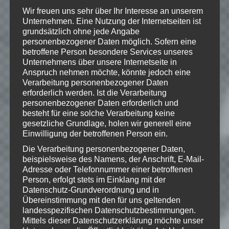
Wir freuen uns sehr über Ihr Interesse an unserem
Unternehmen. Eine Nutzung der Internetseiten ist
grundsätzlich ohne jede Angabe
Hinweise
personenbezogener Daten möglich. Sofern eine
betroffene Person besondere Services unseres
Wenn Dir das Spiel gefällt,
Unternehmens über unsere Internetseite in
Anspruch nehmen möchte, könnte jedoch eine
unterstütze bitte die Entwickler und
Verarbeitung personenbezogener Daten
kaufe Dir das Spiel im Original!
erforderlich werden. Ist die Verarbeitung
Xbox
personenbezogener Daten erforderlich und
besteht für eine solche Verarbeitung keine
Marketplace:
http://marketplace.xbox.com/de-
gesetzliche Grundlage, holen wir generell eine
DE/product/banjo-
Einwilligung der betroffenen Person ein.
kazooie/66acd000-77fe-1000-9115-
Die Verarbeitung personenbezogener Daten,
d80258410954/
beispielsweise des Namens, der Anschrift, E-Mail-
Adresse oder Telefonnummer einer betroffenen
Person, erfolgt stets im Einklang mit der
Datenschutz-Grundverordnung und in
© 2016 Microsoft, all rights reserved.
Übereinstimmung mit den für uns geltenden
landesspezifischen Datenschutzbestimmungen.
Mittels dieser Datenschutzerklärung möchte unser