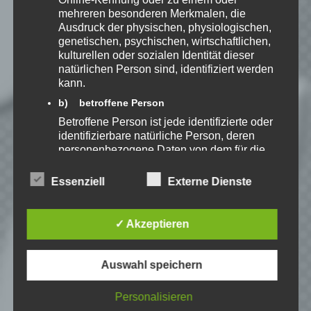
Mail.
mehreren besonderen Merkmalen, die
Ausdruck der physischen, physiologischen,
genetischen, psychischen, wirtschaftlichen,
Benachrichtige mich über neue
kulturellen oder sozialen Identität dieser
Beiträge via E-Mail.
natürlichen Person sind, identifiziert werden
kann.
b) betroffene Person
Betroffene Person ist jede identifizierte oder
identifizierbare natürliche Person, deren
Speedy
personenbezogene Daten von dem für die
Ich spiele leidenschaftlich
Verarbeitung Verantwortlichen verarbeitet
gerne Strategie, Aufbau und
werden.
Essenziell
Externe Dienste
Puzzle-Spiele. Als Gründer
von Kellerkind.org biete ich
c) Verarbeitung
Berichte zu meinen Spiele-Favoriten und
Verarbeitung ist jeder mit oder ohne Hilfe
Tutorials zu Themen rund um Web-
✓ Akzeptieren
automatisierter Verfahren ausgeführte
Entwicklung.
Vorgang oder jede solche Vorgangsreihe im
Zusammenhang mit personenbezogenen
Erfahre mehr über Speedy auf:
Auswahl speichern
Daten wie das Erheben, das Erfassen, die
Organisation, das Ordnen, die Speicherung,
Personalisieren
die Anpassung oder Veränderung, das