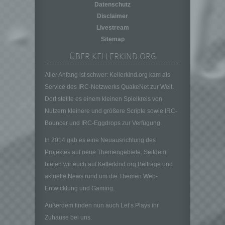
Verantwortlicher ist die natürliche oder
Datenschutz
juristische Person, Behörde, Einrichtung
Disclaimer
oder andere Stelle, die allein oder
Livestream
gemeinsam mit anderen über die Zwecke
Sitemap
und Mittel der Verarbeitung von
personenbezogenen Daten entscheidet.
ÜBER KELLERKIND.ORG
Sind die Zwecke und Mittel dieser
Verarbeitung durch das Unionsrecht oder
Aller Anfang ist schwer: Kellerkind.org kam als
das Recht der Mitgliedstaaten vorgegeben,
Service des IRC-Netzwerks QuakeNet zur Welt.
so kann der Verantwortliche
Dort stellte es einem kleinen Spielkreis von
beziehungsweise können die bestimmten
Nutzern kleinere und größere Scripte sowie IRC-
Kriterien seiner Benennung nach dem
Bouncer und IRC-Eggdrops zur Verfügung.
Unionsrecht oder dem Recht der
Mitgliedstaaten vorgesehen werden.
In 2014 gab es eine Neuausrichtung des
h) Auftragsverarbeiter
Projektes auf neue Themengebiete. Seitdem
Auftragsverarbeiter ist eine natürliche oder
bieten wir euch auf Kellerkind.org Beiträge und
juristische Person, Behörde, Einrichtung
aktuelle News rund um die Themen Web-
oder andere Stelle, die personenbezogene
Entwicklung und Gaming.
Daten im Auftrag des Verantwortlichen
verarbeitet.
Außerdem finden nun auch Let’s Plays ihr
i) Empfänger
Zuhause bei uns.