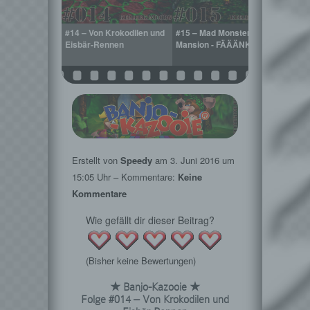
s Valley –
#14 – Von Krokodilen und
#15 – Mad Monsters
#16 –
chung
Eisbär-Rennen
Mansion - FÄÄÄNK JU
Mansi
Perfe
Erstellt von
Speedy
am
3. Juni 2016
um
15:05 Uhr – Kommentare:
Keine
Kommentare
Wie gefällt dir dieser Beitrag?
(Bisher keine Bewertungen)
★ Banjo-Kazooie ★
Folge #014 – Von Krokodilen und