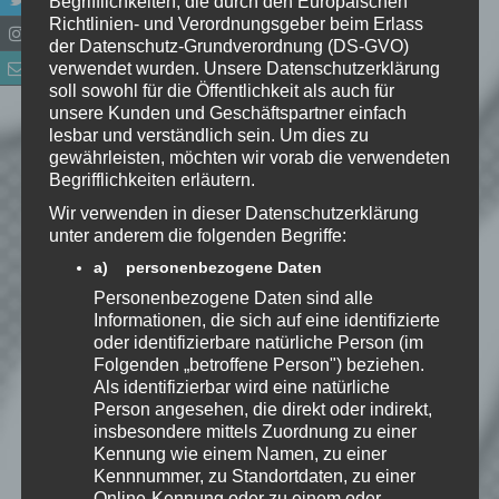
Begrifflichkeiten, die durch den Europäischen
Richtlinien- und Verordnungsgeber beim Erlass
der Datenschutz-Grundverordnung (DS-GVO)
verwendet wurden. Unsere Datenschutzerklärung
soll sowohl für die Öffentlichkeit als auch für
Name
*
unsere Kunden und Geschäftspartner einfach
lesbar und verständlich sein. Um dies zu
gewährleisten, möchten wir vorab die verwendeten
E-Mail-Adresse
*
Begrifflichkeiten erläutern.
Wir verwenden in dieser Datenschutzerklärung
Website
unter anderem die folgenden Begriffe:
a) personenbezogene Daten
*
Ich habe die
Personenbezogene Daten sind alle
Datenschutzerklärung
zur
Informationen, die sich auf eine identifizierte
Kenntnis genommen. Ich stimme
oder identifizierbare natürliche Person (im
Folgenden „betroffene Person") beziehen.
zu, dass meine Angaben dauerhaft
Als identifizierbar wird eine natürliche
gespeichert werden.
Person angesehen, die direkt oder indirekt,
insbesondere mittels Zuordnung zu einer
Kennung wie einem Namen, zu einer
Benachrichtige mich über
Kennnummer, zu Standortdaten, zu einer
nachfolgende Kommentare via E-
Online-Kennung oder zu einem oder