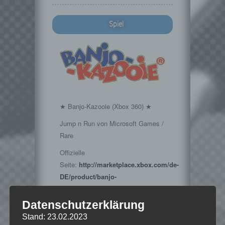
Spiel
★ Banjo-Kazooie (Xbox 360) ★
Jump n Run von Microsoft Games /
Rare
Offizielle
Seite:
http://marketplace.xbox.com/de-
DE/product/banjo-
kazooie/66acd000-77fe-1000-9115-
d80258410954/
Datenschutzerklärung
Stand: 23.02.2023