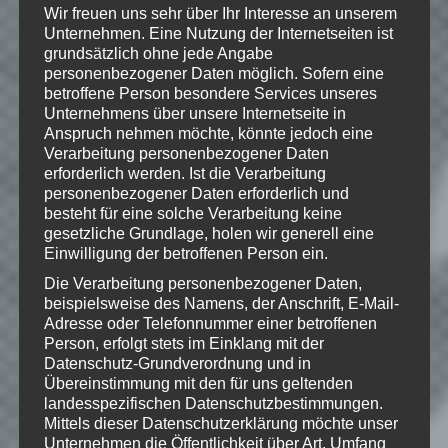
Wir freuen uns sehr über Ihr Interesse an unserem
Unternehmen. Eine Nutzung der Internetseiten ist
Hinweise
grundsätzlich ohne jede Angabe
personenbezogener Daten möglich. Sofern eine
betroffene Person besondere Services unseres
Wenn Dir das Spiel gefällt,
Unternehmens über unsere Internetseite in
unterstütze bitte die Entwickler und
Anspruch nehmen möchte, könnte jedoch eine
kaufe Dir das Spiel im Original!
Verarbeitung personenbezogener Daten
erforderlich werden. Ist die Verarbeitung
Xbox
personenbezogener Daten erforderlich und
Marketplace:
http://marketplace.xbox.com/de-
besteht für eine solche Verarbeitung keine
DE/product/banjo-
gesetzliche Grundlage, holen wir generell eine
kazooie/66acd000-77fe-1000-9115-
Einwilligung der betroffenen Person ein.
d80258410954/
Die Verarbeitung personenbezogener Daten,
beispielsweise des Namens, der Anschrift, E-Mail-
Adresse oder Telefonnummer einer betroffenen
Person, erfolgt stets im Einklang mit der
© 2016 Microsoft, all rights reserved.
Datenschutz-Grundverordnung und in
Übereinstimmung mit den für uns geltenden
landesspezifischen Datenschutzbestimmungen.
Mittels dieser Datenschutzerklärung möchte unser
Unternehmen die Öffentlichkeit über Art, Umfang