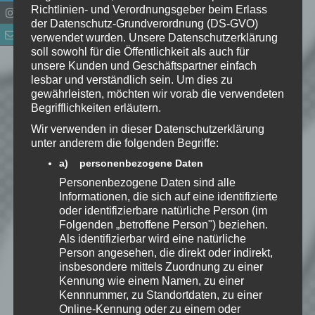
Richtlinien- und Verordnungsgeber beim Erlass
der Datenschutz-Grundverordnung (DS-GVO)
verwendet wurden. Unsere Datenschutzerklärung
soll sowohl für die Öffentlichkeit als auch für
Name
*
unsere Kunden und Geschäftspartner einfach
lesbar und verständlich sein. Um dies zu
E-Mail-Adresse
*
gewährleisten, möchten wir vorab die verwendeten
Begrifflichkeiten erläutern.
Wir verwenden in dieser Datenschutzerklärung
Website
unter anderem die folgenden Begriffe:
*
Ich habe die
a) personenbezogene Daten
Datenschutzerklärung
zur
Personenbezogene Daten sind alle
Informationen, die sich auf eine identifizierte
Kenntnis genommen. Ich stimme
oder identifizierbare natürliche Person (im
zu, dass meine Angaben dauerhaft
Folgenden „betroffene Person") beziehen.
gespeichert werden.
Als identifizierbar wird eine natürliche
Person angesehen, die direkt oder indirekt,
insbesondere mittels Zuordnung zu einer
Benachrichtige mich über
Kennung wie einem Namen, zu einer
nachfolgende Kommentare via E-
Kennnummer, zu Standortdaten, zu einer
Mail.
Online-Kennung oder zu einem oder