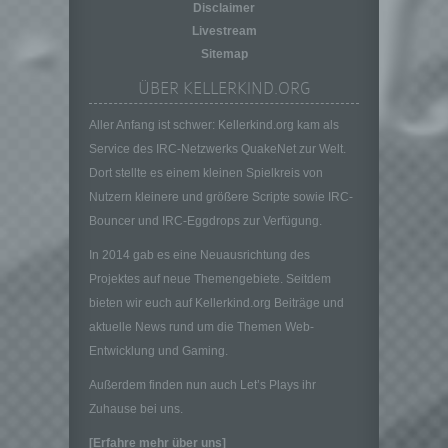
Disclaimer
juristische Person, Behörde, Einrichtung
Livestream
oder andere Stelle, die allein oder
Sitemap
gemeinsam mit anderen über die Zwecke
und Mittel der Verarbeitung von
ÜBER KELLERKIND.ORG
personenbezogenen Daten entscheidet.
Sind die Zwecke und Mittel dieser
Aller Anfang ist schwer: Kellerkind.org kam als
Verarbeitung durch das Unionsrecht oder
Service des IRC-Netzwerks QuakeNet zur Welt.
das Recht der Mitgliedstaaten vorgegeben,
Dort stellte es einem kleinen Spielkreis von
so kann der Verantwortliche
Nutzern kleinere und größere Scripte sowie IRC-
beziehungsweise können die bestimmten
Kriterien seiner Benennung nach dem
Bouncer und IRC-Eggdrops zur Verfügung.
Unionsrecht oder dem Recht der
In 2014 gab es eine Neuausrichtung des
Mitgliedstaaten vorgesehen werden.
Projektes auf neue Themengebiete. Seitdem
h) Auftragsverarbeiter
bieten wir euch auf Kellerkind.org Beiträge und
Auftragsverarbeiter ist eine natürliche oder
aktuelle News rund um die Themen Web-
juristische Person, Behörde, Einrichtung
Entwicklung und Gaming.
oder andere Stelle, die personenbezogene
Daten im Auftrag des Verantwortlichen
Außerdem finden nun auch Let’s Plays ihr
verarbeitet.
Zuhause bei uns.
i) Empfänger
[Erfahre mehr über uns]