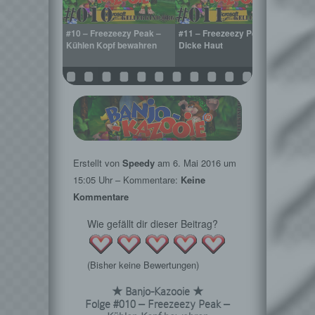
ers Cavern –
#10 – Freezeezy Peak –
#11 – Freezeezy Peak –
#12 – 
dern
Kühlen Kopf bewahren
Dicke Haut
heiße
Erstellt von
Speedy
am
6. Mai 2016
um
15:05 Uhr – Kommentare:
Keine
Kommentare
Wie gefällt dir dieser Beitrag?
(Bisher keine Bewertungen)
★ Banjo-Kazooie ★
Folge #010 – Freezeezy Peak –