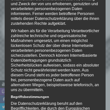
Wie gefällt dir dieser Beitrag?
und Zweck der von uns erhobenen, genutzten und
Klicke hier und lasse
verarbeiteten personenbezogenen Daten
informieren. Ferner werden betroffene Personen
eine Bewertung da!
mittels dieser Datenschutzerklärung über die ihnen
zustehenden Rechte aufgeklärt.
Wir haben als für die Verarbeitung Verantwortlicher
Schreibe einen Kommentar
zahlreiche technische und organisatorische
Maßnahmen umgesetzt, um einen möglichst
Deine E-Mail-Adresse wird nicht
lückenlosen Schutz der über diese Internetseite
veröffentlicht.
Erforderliche Felder
verarbeiteten personenbezogenen Daten
sind mit
*
markiert
sicherzustellen. Dennoch können Internetbasierte
Datenübertragungen grundsätzlich
Kommentar
*
Sicherheitslücken aufweisen, sodass ein absoluter
Schutz nicht gewährleistet werden kann. Aus
diesem Grund steht es jeder betroffenen Person
frei, personenbezogene Daten auch auf
alternativen Wegen, beispielsweise telefonisch, an
uns zu übermitteln.
Begriffsbestimmungen
Die Datenschutzerklärung beruht auf den
Begrifflichkeiten, die durch den Europäischen