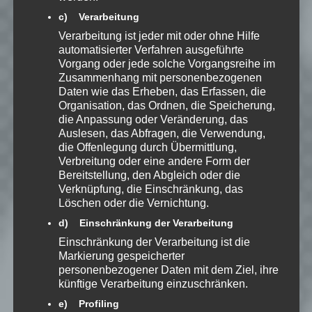
das gleiche Ziel geht:
c) Verarbeitung
Etwas Schönes aufbauen!
Verarbeitung ist jeder mit oder ohne Hilfe
automatisierter Verfahren ausgeführte
Steve Memorial Plaza
Vorgang oder jede solche Vorgangsreihe im
Platz 9: Daily Planet
Zusammenhang mit personenbezogenen
Daten wie das Erheben, das Erfassen, die
Ihr wollt eine
Organisation, das Ordnen, die Speicherung,
Tageszeitung
die Anpassung oder Veränderung, das
für eine
Auslesen, das Abfragen, die Verwendung,
die Offenlegung durch Übermittlung,
Stadt? Wie
Verbreitung oder eine andere Form der
wär’s mit
Bereitstellung, den Abgleich oder die
dem Daily
Verknüpfung, die Einschränkung, das
Planet aus
Löschen oder die Vernichtung.
Daily Planet
Superman
?
d) Einschränkung der Verarbeitung
Das Redaktionsgebäude macht sich am
Einschränkung der Verarbeitung ist die
besten inmitten anderer Hochhäuser im
Markierung gespeicherter
dicht besiedelten Gewerbegebiet.
personenbezogener Daten mit dem Ziel, ihre
künftige Verarbeitung einzuschränken.
Ihr selbst könnt die dort publizierte
e) Profiling
Zeitung leider nicht lesen, aber eure