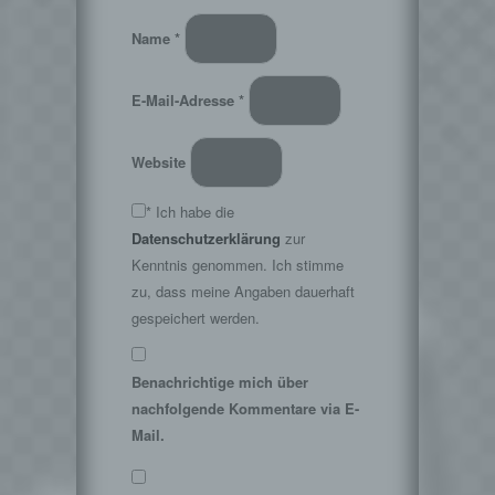
Verantwortlichen
Verantwortlicher im Sinne der Datenschutz-
Name
*
Grundverordnung, sonstiger in den Mitgliedstaaten
der Europäischen Union geltenden
Datenschutzgesetze und anderer Bestimmungen
E-Mail-Adresse
*
mit datenschutzrechtlichem Charakter ist die:
Kellerkind.org
Website
Dennis Krempel
*
Ich habe die
Mittelweg 21
Datenschutzerklärung
zur
35647 Waldsolms
Kenntnis genommen. Ich stimme
Deutschland
zu, dass meine Angaben dauerhaft
gespeichert werden.
E-Mail: kontakt@kellerkind.org
Cookies / SessionStorage / LocalStorage
Die Internetseiten verwenden teilweise so
Benachrichtige mich über
genannte Cookies, LocalStorage und
nachfolgende Kommentare via E-
SessionStorage. Dies dient dazu, unser Angebot
Mail.
nutzerfreundlicher, effektiver und sicherer zu
machen. Local Storage und SessionStorage ist
eine Technologie, mit welcher ihr Browser Daten