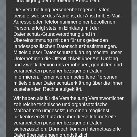
nicht, aber das Flussufer ist eine
Einwilligung der betroffenen Person ein.
akzeptable Alternative. Hoffen wir jetzt
Die Verarbeitung personenbezogener Daten,
nur, die Stadt nicht von Saiyajins
beispielsweise des Namens, der Anschrift, E-Mail-
angegriffen wird!
Adresse oder Telefonnummer einer betroffenen
Person, erfolgt stets im Einklang mit der
Kamehouse
Datenschutz-Grundverordnung und in
Übereinstimmung mit den für uns geltenden
Platz 6: Stargate
landesspezifischen Datenschutzbestimmungen.
Dieses
Mittels dieser Datenschutzerklärung möchte unser
Unternehmen die Öffentlichkeit über Art, Umfang
Stargate
und Zweck der von uns erhobenen, genutzten und
sieht nicht
verarbeiteten personenbezogenen Daten
nur cool aus,
informieren. Ferner werden betroffene Personen
nein, es hat
mittels dieser Datenschutzerklärung über die ihnen
sogar eine
zustehenden Rechte aufgeklärt.
Funktion: Es
Wir haben als für die Verarbeitung Verantwortlicher
Stargate
handelt sich
zahlreiche technische und organisatorische
um die optische Anpassung einer U-
Maßnahmen umgesetzt, um einen möglichst
lückenlosen Schutz der über diese Internetseite
Bahn-Station. Da stimmen wir zu!
verarbeiteten personenbezogenen Daten
Schließlich ist nichts langweiliger, als
sicherzustellen. Dennoch können Internetbasierte
einfach nur eine Rolltreppe herunter zu
Datenübertragungen grundsätzlich