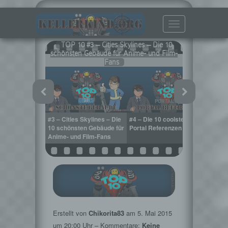
Toggle
navigation
TOP 10 #3 – Cities Skylines – Die 10
schönsten Gebäude für Anime- und Film-
Fans
sten Portal 2
#3 – Cities Skylines – Die
#4 – Die 10 coolsten
#5 – 
erblick
10 schönsten Gebäude für
Portal Referenzen
2015
Anime- und Film-Fans
Erstellt von
Chikorita83
am
5. Mai 2015
um 20:00 Uhr – Kommentare:
Keine