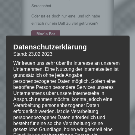
Screenshot.
Oder ist es doch nur eine, und ich habe
einfach nur ein Duff zu viel getrunken?
Moe’s Bar
Platz 5: Kamehouse
Datenschutzerklärung
Das
Stand: 23.02.2023
Kamehouse
Wir freuen uns sehr über Ihr Interesse an unserem
ist die
Unternehmen. Eine Nutzung der Internetseiten ist
Heimat von
grundsätzlich ohne jede Angabe
Muten-Roshi
personenbezogener Daten möglich. Sofern eine
betroffene Person besondere Services unseres
aus
Dragon
Unternehmens über unsere Internetseite in
Ball
. Um
Kamehouse
Anspruch nehmen möchte, könnte jedoch eine
ganz stilecht
Verarbeitung personenbezogener Daten
zu sein, müsste man das Haus eigentlich
erforderlich werden. Ist die Verarbeitung
auf eine winzige Insel setzen.
personenbezogener Daten erforderlich und
besteht für eine solche Verarbeitung keine
Eine solche gibt es in meiner Stadt leider
gesetzliche Grundlage, holen wir generell eine