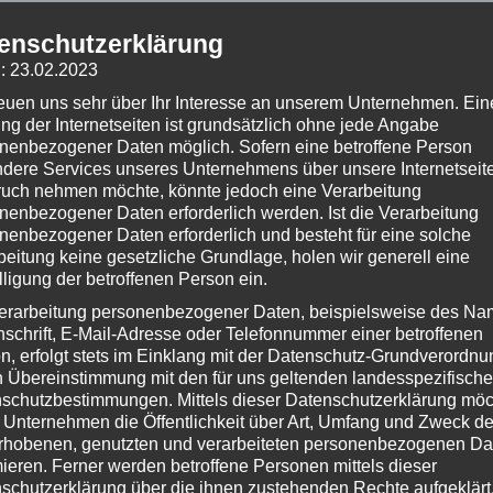
enschutzerklärung
: 23.02.2023
reuen uns sehr über Ihr Interesse an unserem Unternehmen. Ein
ng der Internetseiten ist grundsätzlich ohne jede Angabe
nenbezogener Daten möglich. Sofern eine betroffene Person
dere Services unseres Unternehmens über unsere Internetseite
uch nehmen möchte, könnte jedoch eine Verarbeitung
nenbezogener Daten erforderlich werden. Ist die Verarbeitung
nenbezogener Daten erforderlich und besteht für eine solche
ber 2016
um 12:05 Uhr – Kommentare:
Keine Kommentare
beitung keine gesetzliche Grundlage, holen wir generell eine
lligung der betroffenen Person ein.
 Beitrag?
erarbeitung personenbezogener Daten, beispielsweise des Na
(Bisher keine Bewertungen)
nschrift, E-Mail-Adresse oder Telefonnummer einer betroffenen
n, erfolgt stets im Einklang mit der Datenschutz-Grundverordnu
n Übereinstimmung mit den für uns geltenden landesspezifisch
★ KNews ★
schutzbestimmungen. Mittels dieser Datenschutzerklärung mö
#002 – KNews vom 01.09.2016
 Unternehmen die Öffentlichkeit über Art, Umfang und Zweck de
rhobenen, genutzten und verarbeiteten personenbezogenen Da
 Playstation Plus im September, Rocketbeans TV Umzug, Gran Turismo
mieren. Ferner werden betroffene Personen mittels dieser
s auf Steam, Nuka World, No Mans Sky Spielerzahlen und dem aktuellen
schutzerklärung über die ihnen zustehenden Rechte aufgeklärt