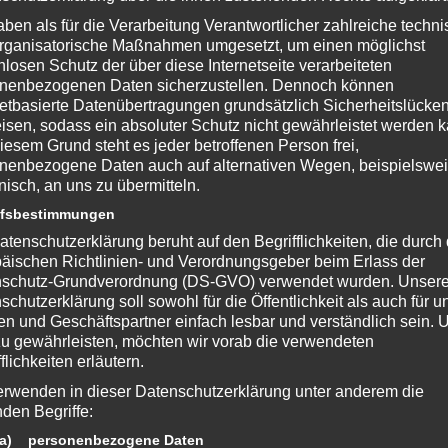
aben als für die Verarbeitung Verantwortlicher zahlreiche techn
rganisatorische Maßnahmen umgesetzt, um einen möglichst
nlosen Schutz der über diese Internetseite verarbeiteten
nenbezogenen Daten sicherzustellen. Dennoch können
netbasierte Datenübertragungen grundsätzlich Sicherheitslücke
isen, sodass ein absoluter Schutz nicht gewährleistet werden k
 Beitrag?
iesem Grund steht es jeder betroffenen Person frei,
nenbezogene Daten auch auf alternativen Wegen, beispielswe
e eine Bewertung da!
onisch, an uns zu übermitteln.
ffsbestimmungen
atenschutzerklärung beruht auf den Begrifflichkeiten, die durch
chreibe einen Kommentar
äischen Richtlinien- und Verordnungsgeber beim Erlass der
schutz-Grundverordnung (DS-GVO) verwendet wurden. Unser
fentlicht.
Erforderliche Felder sind mit
*
markiert
schutzerklärung soll sowohl für die Öffentlichkeit als auch für u
n und Geschäftspartner einfach lesbar und verständlich sein.
zu gewährleisten, möchten wir vorab die verwendeten
flichkeiten erläutern.
erwenden in dieser Datenschutzerklärung unter anderem die
nden Begriffe:
a) personenbezogene Daten