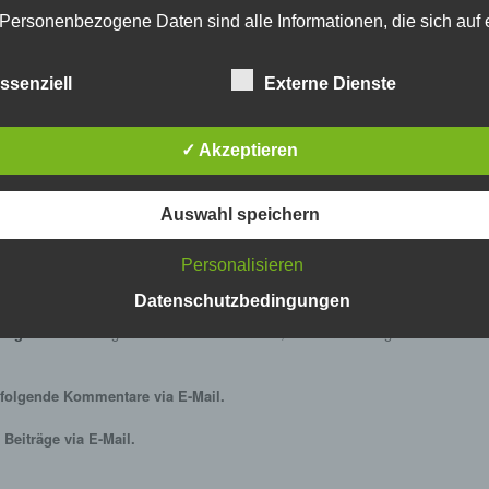
Personenbezogene Daten sind alle Informationen, die sich auf 
identifizierte oder identifizierbare natürliche Person (im Folgen
„betroffene Person") beziehen. Als identifizierbar wird eine natü
ssenziell
Externe Dienste
Person angesehen, die direkt oder indirekt, insbesondere mittel
Zuordnung zu einer Kennung wie einem Namen, zu einer
Kennnummer, zu Standortdaten, zu einer Online-Kennung oder
✓ Akzeptieren
einem oder mehreren besonderen Merkmalen, die Ausdruck de
physischen, physiologischen, genetischen, psychischen,
wirtschaftlichen, kulturellen oder sozialen Identität dieser natür
Auswahl speichern
Person sind, identifiziert werden kann.
b) betroffene Person
Personalisieren
Betroffene Person ist jede identifizierte oder identifizierbare
natürliche Person, deren personenbezogene Daten von dem für
Datenschutzbedingungen
Verarbeitung Verantwortlichen verarbeitet werden.
rung
zur Kenntnis genommen. Ich stimme zu, dass meine Angaben
c) Verarbeitung
Verarbeitung ist jeder mit oder ohne Hilfe automatisierter Verfa
folgende Kommentare via E-Mail.
ausgeführte Vorgang oder jede solche Vorgangsreihe im
Zusammenhang mit personenbezogenen Daten wie das Erheb
Beiträge via E-Mail.
das Erfassen, die Organisation, das Ordnen, die Speicherung, 
Anpassung oder Veränderung, das Auslesen, das Abfragen, die