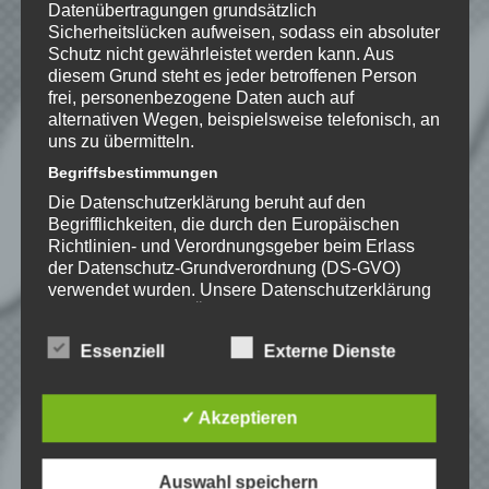
Datenschutzerklärung
zur
Datenübertragungen grundsätzlich
Kenntnis genommen. Ich stimme
Sicherheitslücken aufweisen, sodass ein absoluter
zu, dass meine Angaben dauerhaft
Schutz nicht gewährleistet werden kann. Aus
diesem Grund steht es jeder betroffenen Person
gespeichert werden.
frei, personenbezogene Daten auch auf
alternativen Wegen, beispielsweise telefonisch, an
uns zu übermitteln.
Benachrichtige mich über
nachfolgende Kommentare via E-
Begriffsbestimmungen
Mail.
Die Datenschutzerklärung beruht auf den
Begrifflichkeiten, die durch den Europäischen
Richtlinien- und Verordnungsgeber beim Erlass
Benachrichtige mich über neue
der Datenschutz-Grundverordnung (DS-GVO)
Beiträge via E-Mail.
verwendet wurden. Unsere Datenschutzerklärung
soll sowohl für die Öffentlichkeit als auch für
unsere Kunden und Geschäftspartner einfach
Essenziell
Externe Dienste
lesbar und verständlich sein. Um dies zu
gewährleisten, möchten wir vorab die verwendeten
Begrifflichkeiten erläutern.
EmKa
✓ Akzeptieren
Wir verwenden in dieser Datenschutzerklärung
Ich bin leidenschaftlicher
Gamer und schaue mir
unter anderem die folgenden Begriffe:
eigentlich alles Neue an.
Auswahl speichern
a) personenbezogene Daten