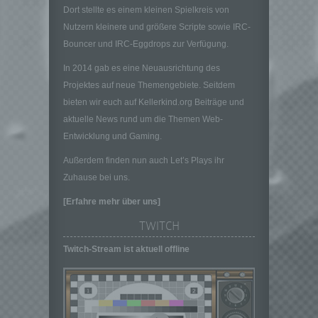
werden.
Dort stellte es einem kleinen Spielkreis von
Nutzern kleinere und größere Scripte sowie IRC-
c) Verarbeitung
Bouncer und IRC-Eggdrops zur Verfügung.
Verarbeitung ist jeder mit oder ohne Hilfe
automatisierter Verfahren ausgeführte
In 2014 gab es eine Neuausrichtung des
Vorgang oder jede solche Vorgangsreihe im
Projektes auf neue Themengebiete. Seitdem
Zusammenhang mit personenbezogenen
bieten wir euch auf Kellerkind.org Beiträge und
Daten wie das Erheben, das Erfassen, die
Organisation, das Ordnen, die Speicherung,
aktuelle News rund um die Themen Web-
die Anpassung oder Veränderung, das
Entwicklung und Gaming.
Auslesen, das Abfragen, die Verwendung,
Außerdem finden nun auch Let’s Plays ihr
die Offenlegung durch Übermittlung,
Verbreitung oder eine andere Form der
Zuhause bei uns.
Bereitstellung, den Abgleich oder die
[Erfahre mehr über uns]
Verknüpfung, die Einschränkung, das
Löschen oder die Vernichtung.
TWITCH
d) Einschränkung der Verarbeitung
Twitch-Stream ist aktuell offline
Einschränkung der Verarbeitung ist die
Markierung gespeicherter
personenbezogener Daten mit dem Ziel, ihre
künftige Verarbeitung einzuschränken.