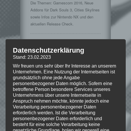
Die Themen: Gamescom 2016, Neue
Addons für Dark Souls 3, Cities Skylines
sowie Infos zur Nintendo NX und den
aktuellen Release Check.
Datenschutzerklärung
Stand: 23.02.2023
Wie gefällt dir dieser Beitrag?
Wir freuen uns sehr über Ihr Interesse an unserem
Klicke hier und lasse
Unternehmen. Eine Nutzung der Internetseiten ist
eine Bewertung da!
grundsätzlich ohne jede Angabe
personenbezogener Daten möglich. Sofern eine
betroffene Person besondere Services unseres
Unternehmens über unsere Internetseite in
Schreibe einen Kommentar
Anspruch nehmen möchte, könnte jedoch eine
Deine E-Mail-Adresse wird nicht
Verarbeitung personenbezogener Daten
erforderlich werden. Ist die Verarbeitung
veröffentlicht.
Erforderliche Felder
personenbezogener Daten erforderlich und
sind mit
*
markiert
besteht für eine solche Verarbeitung keine
Kommentar
*
gesetzliche Grundlage, holen wir generell eine