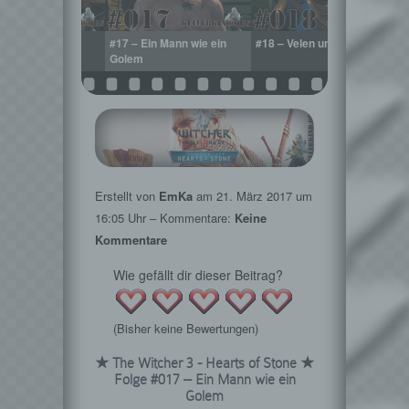
Abladen
#17 – Ein Mann wie ein
#18 – Velen und zurück
#
Golem
Erstellt von
EmKa
am
21. März 2017
um
16:05 Uhr – Kommentare:
Keine
Kommentare
Wie gefällt dir dieser Beitrag?
(Bisher keine Bewertungen)
★ The Witcher 3 - Hearts of Stone ★
Folge #017 – Ein Mann wie ein
Golem