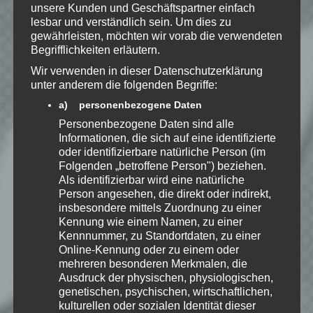
unsere Kunden und Geschäftspartner einfach
*
Ich habe die
lesbar und verständlich sein. Um dies zu
Datenschutzerklärung
zur
gewährleisten, möchten wir vorab die verwendeten
Kenntnis genommen. Ich stimme
Begrifflichkeiten erläutern.
zu, dass meine Angaben dauerhaft
Wir verwenden in dieser Datenschutzerklärung
gespeichert werden.
unter anderem die folgenden Begriffe:
a) personenbezogene Daten
Benachrichtige mich über
Personenbezogene Daten sind alle
Informationen, die sich auf eine identifizierte
nachfolgende Kommentare via E-
oder identifizierbare natürliche Person (im
Mail.
Folgenden „betroffene Person") beziehen.
Als identifizierbar wird eine natürliche
Person angesehen, die direkt oder indirekt,
Benachrichtige mich über neue
insbesondere mittels Zuordnung zu einer
Beiträge via E-Mail.
Kennung wie einem Namen, zu einer
Kennnummer, zu Standortdaten, zu einer
Online-Kennung oder zu einem oder
mehreren besonderen Merkmalen, die
Ausdruck der physischen, physiologischen,
EmKa
genetischen, psychischen, wirtschaftlichen,
kulturellen oder sozialen Identität dieser
Ich bin leidenschaftlicher