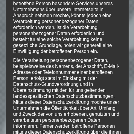
betroffene Person besondere Services unseres
©2015 CD PROJEKT S.A. ALL RIGHTS
Unternehmens über unsere Internetseite in
RESERVED - The Witcher® is a
Anspruch nehmen möchte, könnte jedoch eine
trademark of CD PROJEKT S. A. The
Verarbeitung personenbezogener Daten
Witcher game © CD PROJEKT S. A. All
erforderlich werden. Ist die Verarbeitung
rights reserved. The Witcher game is
personenbezogener Daten erforderlich und
based on a novel by Andrzej Sapkowski.
All other copyrights and trademarks are
besteht für eine solche Verarbeitung keine
the property of their respective owners.
gesetzliche Grundlage, holen wir generell eine
Einwilligung der betroffenen Person ein.
Die Verarbeitung personenbezogener Daten,
beispielsweise des Namens, der Anschrift, E-Mail-
Adresse oder Telefonnummer einer betroffenen
Wie gefällt dir dieser Beitrag?
Person, erfolgt stets im Einklang mit der
Klicke hier und lasse
Datenschutz-Grundverordnung und in
eine Bewertung da!
Übereinstimmung mit den für uns geltenden
landesspezifischen Datenschutzbestimmungen.
Mittels dieser Datenschutzerklärung möchte unser
Unternehmen die Öffentlichkeit über Art, Umfang
Schreibe einen Kommentar
und Zweck der von uns erhobenen, genutzten und
verarbeiteten personenbezogenen Daten
Deine E-Mail-Adresse wird nicht
informieren. Ferner werden betroffene Personen
veröffentlicht.
Erforderliche Felder
mittels dieser Datenschutzerklärung über die ihnen