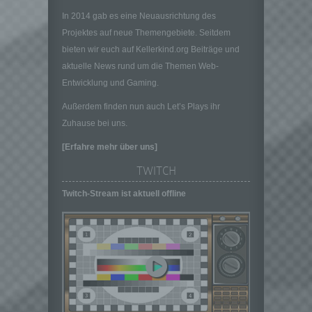
personenbezogenen Daten entscheidet.
In 2014 gab es eine Neuausrichtung des
Sind die Zwecke und Mittel dieser
Projektes auf neue Themengebiete. Seitdem
Verarbeitung durch das Unionsrecht oder
bieten wir euch auf Kellerkind.org Beiträge und
das Recht der Mitgliedstaaten vorgegeben,
aktuelle News rund um die Themen Web-
so kann der Verantwortliche
beziehungsweise können die bestimmten
Entwicklung und Gaming.
Kriterien seiner Benennung nach dem
Außerdem finden nun auch Let’s Plays ihr
Unionsrecht oder dem Recht der
Mitgliedstaaten vorgesehen werden.
Zuhause bei uns.
h) Auftragsverarbeiter
[Erfahre mehr über uns]
Auftragsverarbeiter ist eine natürliche oder
TWITCH
juristische Person, Behörde, Einrichtung
oder andere Stelle, die personenbezogene
Twitch-Stream ist aktuell offline
Daten im Auftrag des Verantwortlichen
verarbeitet.
i) Empfänger
Empfänger ist eine natürliche oder juristische
Person, Behörde, Einrichtung oder andere
Stelle, der personenbezogene Daten
offengelegt werden, unabhängig davon, ob