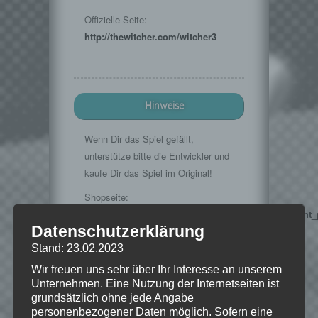
Offizielle Seite:
http://thewitcher.com/witcher3
Hinweise
Wenn Dir das Spiel gefällt,
unterstütze bitte die Entwickler und
kaufe Dir das Spiel im Original!
Shopseite:
http://www.gog.com/game/the_witcher_3_wild_hunt_
Datenschutzerklärung
Musik im Intro:
Stand: 23.02.2023
http://www.teknoaxe.com
Wir freuen uns sehr über Ihr Interesse an unserem
Vielen Dank für die Erlaubnis 🙂
Unternehmen. Eine Nutzung der Internetseiten ist
grundsätzlich ohne jede Angabe
personenbezogener Daten möglich. Sofern eine