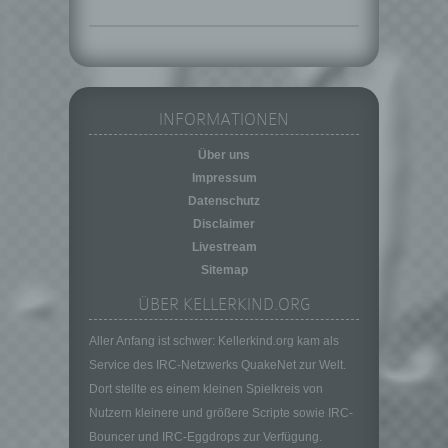
f) Pseudonymisierung
Pseudonymisierung ist die Verarbeitung
personenbezogener Daten in einer Weise,
auf welche die personenbezogenen Daten
ohne Hinzuziehung zusätzlicher
Informationen nicht mehr einer spezifischen
INFORMATIONEN
betroffenen Person zugeordnet werden
können, sofern diese zusätzlichen
Über uns
Informationen gesondert aufbewahrt werden
Impressum
und technischen und organisatorischen
Datenschutz
Maßnahmen unterliegen, die gewährleisten,
Disclaimer
dass die personenbezogenen Daten nicht
Livestream
einer identifizierten oder identifizierbaren
Sitemap
natürlichen Person zugewiesen werden.
g) Verantwortlicher oder für die Verarbeitung
ÜBER KELLERKIND.ORG
Verantwortlicher
Aller Anfang ist schwer: Kellerkind.org kam als
Verantwortlicher oder für die Verarbeitung
Verantwortlicher ist die natürliche oder
Service des IRC-Netzwerks QuakeNet zur Welt.
juristische Person, Behörde, Einrichtung
Dort stellte es einem kleinen Spielkreis von
oder andere Stelle, die allein oder
Nutzern kleinere und größere Scripte sowie IRC-
gemeinsam mit anderen über die Zwecke
Bouncer und IRC-Eggdrops zur Verfügung.
und Mittel der Verarbeitung von