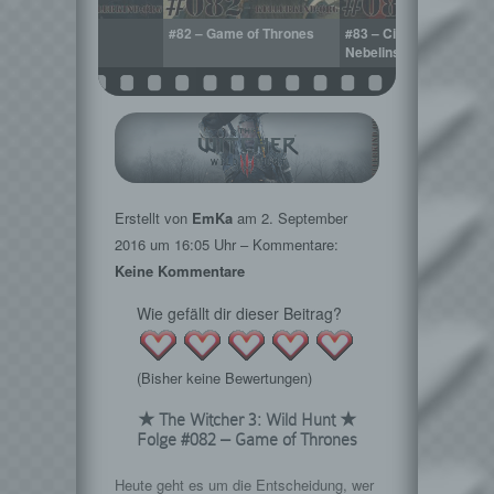
81 – Udalryk
#82 – Game of Thrones
#83 – Ciri auf der
Nebelinsel
Erstellt von
EmKa
am
2. September
2016
um 16:05 Uhr – Kommentare:
Keine Kommentare
Wie gefällt dir dieser Beitrag?
(Bisher keine Bewertungen)
★ The Witcher 3: Wild Hunt ★
Folge #082 – Game of Thrones
Heute geht es um die Entscheidung, wer