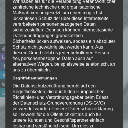
Wir haben als für die Verarbeitung Verantwortlicher
zahlreiche technische und organisatorische
Maßnahmen umgesetzt, um einen möglichst
lückenlosen Schutz der über diese Internetseite
verarbeiteten personenbezogenen Daten
sicherzustellen. Dennoch können Internetbasierte
Datenübertragungen grundsätzlich
Sicherheitslücken aufweisen, sodass ein absoluter
Schutz nicht gewährleistet werden kann. Aus
diesem Grund steht es jeder betroffenen Person
frei, personenbezogene Daten auch auf
alternativen Wegen, beispielsweise telefonisch, an
Name
*
uns zu übermitteln.
Begriffsbestimmungen
E-Mail-Adresse
*
Die Datenschutzerklärung beruht auf den
Begrifflichkeiten, die durch den Europäischen
Website
Richtlinien- und Verordnungsgeber beim Erlass
der Datenschutz-Grundverordnung (DS-GVO)
verwendet wurden. Unsere Datenschutzerklärung
*
Ich habe die
soll sowohl für die Öffentlichkeit als auch für
Datenschutzerklärung
zur
unsere Kunden und Geschäftspartner einfach
Kenntnis genommen. Ich stimme
lesbar und verständlich sein. Um dies zu