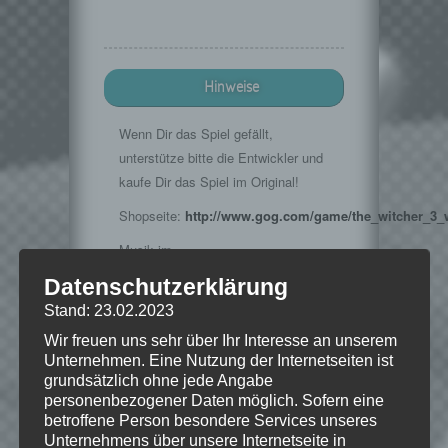
Hinweise
Wenn Dir das Spiel gefällt,
unterstütze bitte die Entwickler und
kaufe Dir das Spiel im Original!
Shopseite:
http://www.gog.com/game/the_witcher_3_
Musik im
Intro:
http://www.teknoaxe.com/
Datenschutzerklärung
Vielen Dank für die Erlaubnis
Stand: 23.02.2023
Wir freuen uns sehr über Ihr Interesse an unserem
Unternehmen. Eine Nutzung der Internetseiten ist
grundsätzlich ohne jede Angabe
©2015 CD PROJEKT S.A. ALL RIGHTS
personenbezogener Daten möglich. Sofern eine
RESERVED - The Witcher® is a
betroffene Person besondere Services unseres
trademark of CD PROJEKT S. A. The
Witcher game © CD PROJEKT S. A. All
Unternehmens über unsere Internetseite in