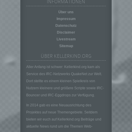
INFORMATIONEN
personenbezogener Daten in einer Weise,
auf welche die personenbezogenen Daten
Über uns
ohne Hinzuziehung zusätzlicher
Impressum
Informationen nicht mehr einer spezifischen
Datenschutz
betroffenen Person zugeordnet werden
Disclaimer
können, sofern diese zusätzlichen
Informationen gesondert aufbewahrt werden
Livestream
und technischen und organisatorischen
Sitemap
Maßnahmen unterliegen, die gewährleisten,
ÜBER KELLERKIND.ORG
dass die personenbezogenen Daten nicht
einer identifizierten oder identifizierbaren
Aller Anfang ist schwer: Kellerkind.org kam als
natürlichen Person zugewiesen werden.
Service des IRC-Netzwerks QuakeNet zur Welt.
g) Verantwortlicher oder für die Verarbeitung
Dort stellte es einem kleinen Spielkreis von
Verantwortlicher
Nutzern kleinere und größere Scripte sowie IRC-
Verantwortlicher oder für die Verarbeitung
Bouncer und IRC-Eggdrops zur Verfügung.
Verantwortlicher ist die natürliche oder
juristische Person, Behörde, Einrichtung
In 2014 gab es eine Neuausrichtung des
oder andere Stelle, die allein oder
Projektes auf neue Themengebiete. Seitdem
gemeinsam mit anderen über die Zwecke
und Mittel der Verarbeitung von
bieten wir euch auf Kellerkind.org Beiträge und
personenbezogenen Daten entscheidet.
aktuelle News rund um die Themen Web-
Sind die Zwecke und Mittel dieser