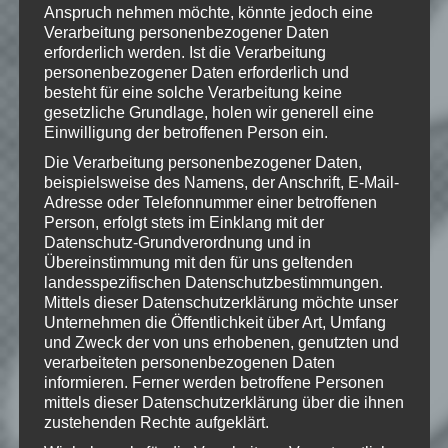
rights reserved. The Witcher game is
Anspruch nehmen möchte, könnte jedoch eine
based on a novel by Andrzej Sapkowski.
Verarbeitung personenbezogener Daten
All other copyrights and trademarks are
erforderlich werden. Ist die Verarbeitung
the property of their respective owners.
personenbezogener Daten erforderlich und
besteht für eine solche Verarbeitung keine
gesetzliche Grundlage, holen wir generell eine
Einwilligung der betroffenen Person ein.
Wie gefällt dir dieser Beitrag?
Die Verarbeitung personenbezogener Daten,
beispielsweise des Namens, der Anschrift, E-Mail-
Klicke hier und lasse
Adresse oder Telefonnummer einer betroffenen
eine Bewertung da!
Person, erfolgt stets im Einklang mit der
Datenschutz-Grundverordnung und in
Übereinstimmung mit den für uns geltenden
landesspezifischen Datenschutzbestimmungen.
Schreibe einen Kommentar
Mittels dieser Datenschutzerklärung möchte unser
Deine E-Mail-Adresse wird nicht
Unternehmen die Öffentlichkeit über Art, Umfang
und Zweck der von uns erhobenen, genutzten und
veröffentlicht.
Erforderliche Felder
verarbeiteten personenbezogenen Daten
sind mit
*
markiert
informieren. Ferner werden betroffene Personen
Kommentar
*
mittels dieser Datenschutzerklärung über die ihnen
zustehenden Rechte aufgeklärt.