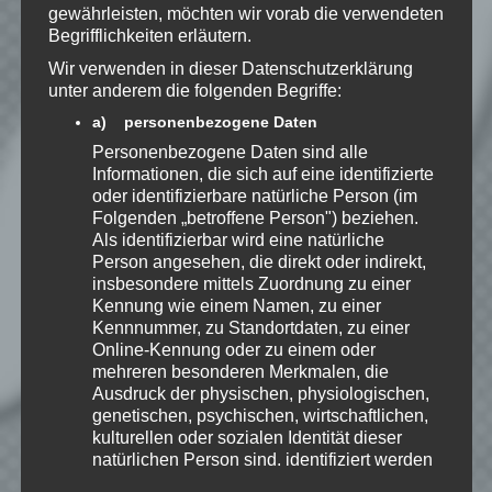
zu, dass meine Angaben dauerhaft
gewährleisten, möchten wir vorab die verwendeten
gespeichert werden.
Begrifflichkeiten erläutern.
Wir verwenden in dieser Datenschutzerklärung
unter anderem die folgenden Begriffe:
Benachrichtige mich über
a) personenbezogene Daten
nachfolgende Kommentare via E-
Mail.
Personenbezogene Daten sind alle
Informationen, die sich auf eine identifizierte
oder identifizierbare natürliche Person (im
Folgenden „betroffene Person") beziehen.
Benachrichtige mich über neue
Als identifizierbar wird eine natürliche
Beiträge via E-Mail.
Person angesehen, die direkt oder indirekt,
insbesondere mittels Zuordnung zu einer
Kennung wie einem Namen, zu einer
Kennnummer, zu Standortdaten, zu einer
Online-Kennung oder zu einem oder
EmKa
mehreren besonderen Merkmalen, die
Ich bin leidenschaftlicher
Ausdruck der physischen, physiologischen,
Gamer und schaue mir
genetischen, psychischen, wirtschaftlichen,
eigentlich alles Neue an.
kulturellen oder sozialen Identität dieser
Jedes Spiel hat seine faire
natürlichen Person sind, identifiziert werden
Chance. Ich freue mich immer wenn ich
kann.
jemandem das Hobby Videospielen näher