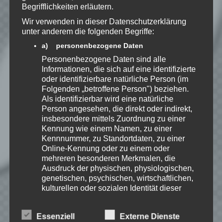
Begrifflichkeiten erläutern.
Benachrichtige mich über
Wir verwenden in dieser Datenschutzerklärung
nachfolgende Kommentare via E-
unter anderem die folgenden Begriffe:
Mail.
a) personenbezogene Daten
Personenbezogene Daten sind alle
Informationen, die sich auf eine identifizierte
Benachrichtige mich über neue
oder identifizierbare natürliche Person (im
Beiträge via E-Mail.
Folgenden „betroffene Person") beziehen.
Als identifizierbar wird eine natürliche
Person angesehen, die direkt oder indirekt,
insbesondere mittels Zuordnung zu einer
Kennung wie einem Namen, zu einer
EmKa
Kennnummer, zu Standortdaten, zu einer
Online-Kennung oder zu einem oder
Ich bin leidenschaftlicher
mehreren besonderen Merkmalen, die
Gamer und schaue mir
eigentlich alles Neue an.
Ausdruck der physischen, physiologischen,
Jedes Spiel hat seine faire
genetischen, psychischen, wirtschaftlichen,
Chance. Ich freue mich immer wenn ich
kulturellen oder sozialen Identität dieser
jemandem das Hobby Videospielen näher
natürlichen Person sind, identifiziert werden
bringen kann.
kann.
Essenziell
Externe Dienste