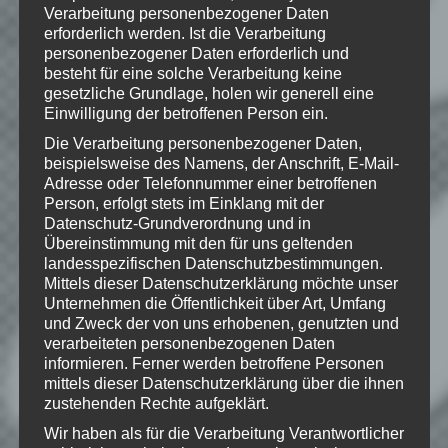
geschützt durch Endnight Games
Verarbeitung personenbezogener Daten
erforderlich werden. Ist die Verarbeitung
personenbezogener Daten erforderlich und
besteht für eine solche Verarbeitung keine
gesetzliche Grundlage, holen wir generell eine
Wie gefällt dir dieser Beitrag?
Einwilligung der betroffenen Person ein.
Klicke hier und lasse
Die Verarbeitung personenbezogener Daten,
eine Bewertung da!
beispielsweise des Namens, der Anschrift, E-Mail-
Adresse oder Telefonnummer einer betroffenen
Person, erfolgt stets im Einklang mit der
Datenschutz-Grundverordnung und in
Schreibe einen Kommentar
Übereinstimmung mit den für uns geltenden
landesspezifischen Datenschutzbestimmungen.
Deine E-Mail-Adresse wird nicht
Mittels dieser Datenschutzerklärung möchte unser
veröffentlicht.
Erforderliche Felder
Unternehmen die Öffentlichkeit über Art, Umfang
sind mit
*
markiert
und Zweck der von uns erhobenen, genutzten und
verarbeiteten personenbezogenen Daten
Kommentar
*
informieren. Ferner werden betroffene Personen
mittels dieser Datenschutzerklärung über die ihnen
zustehenden Rechte aufgeklärt.
Wir haben als für die Verarbeitung Verantwortlicher