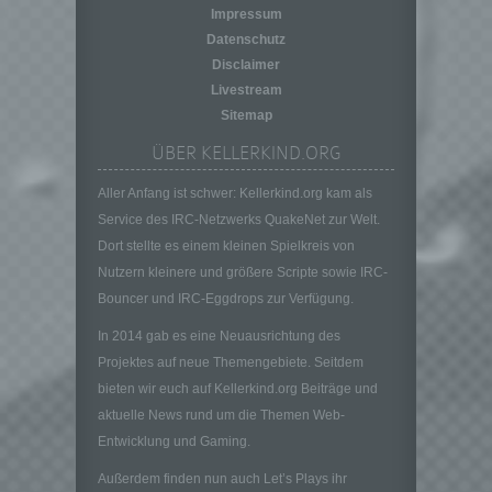
Impressum
auf welche die personenbezogenen Daten
ohne Hinzuziehung zusätzlicher
Datenschutz
Informationen nicht mehr einer spezifischen
Disclaimer
betroffenen Person zugeordnet werden
Livestream
können, sofern diese zusätzlichen
Sitemap
Informationen gesondert aufbewahrt werden
und technischen und organisatorischen
ÜBER KELLERKIND.ORG
Maßnahmen unterliegen, die gewährleisten,
dass die personenbezogenen Daten nicht
Aller Anfang ist schwer: Kellerkind.org kam als
einer identifizierten oder identifizierbaren
Service des IRC-Netzwerks QuakeNet zur Welt.
natürlichen Person zugewiesen werden.
Dort stellte es einem kleinen Spielkreis von
g) Verantwortlicher oder für die Verarbeitung
Nutzern kleinere und größere Scripte sowie IRC-
Verantwortlicher
Bouncer und IRC-Eggdrops zur Verfügung.
Verantwortlicher oder für die Verarbeitung
In 2014 gab es eine Neuausrichtung des
Verantwortlicher ist die natürliche oder
juristische Person, Behörde, Einrichtung
Projektes auf neue Themengebiete. Seitdem
oder andere Stelle, die allein oder
bieten wir euch auf Kellerkind.org Beiträge und
gemeinsam mit anderen über die Zwecke
aktuelle News rund um die Themen Web-
und Mittel der Verarbeitung von
Entwicklung und Gaming.
personenbezogenen Daten entscheidet.
Sind die Zwecke und Mittel dieser
Außerdem finden nun auch Let’s Plays ihr
Verarbeitung durch das Unionsrecht oder