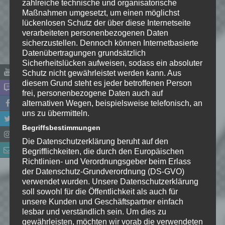
zahlreiche technische und organisatorische
Maßnahmen umgesetzt, um einen möglichst
lückenlosen Schutz der über diese Internetseite
verarbeiteten personenbezogenen Daten
sicherzustellen. Dennoch können Internetbasierte
Datenübertragungen grundsätzlich
Sicherheitslücken aufweisen, sodass ein absoluter
Schutz nicht gewährleistet werden kann. Aus
diesem Grund steht es jeder betroffenen Person
Name
*
frei, personenbezogene Daten auch auf
alternativen Wegen, beispielsweise telefonisch, an
uns zu übermitteln.
E-Mail-Adresse
*
Begriffsbestimmungen
Die Datenschutzerklärung beruht auf den
Website
Begrifflichkeiten, die durch den Europäischen
Richtlinien- und Verordnungsgeber beim Erlass
*
Ich habe die
der Datenschutz-Grundverordnung (DS-GVO)
Datenschutzerklärung
zur
verwendet wurden. Unsere Datenschutzerklärung
Kenntnis genommen. Ich stimme
soll sowohl für die Öffentlichkeit als auch für
unsere Kunden und Geschäftspartner einfach
zu, dass meine Angaben dauerhaft
lesbar und verständlich sein. Um dies zu
gespeichert werden.
gewährleisten, möchten wir vorab die verwendeten