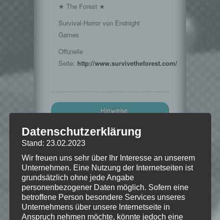
★ The Forest ★
Survival-Horror von Endnight
Games
Offizielle
Seite:
http://www.survivetheforest.com/
Hinweise
Datenschutzerklärung
Wenn Dir das Spiel gefällt,
Stand: 23.02.2023
unterstütze bitte die Entwickler und
kaufe Dir das Spiel im Original!
Wir freuen uns sehr über Ihr Interesse an unserem
Unternehmen. Eine Nutzung der Internetseiten ist
Steamstore:
http://goo.gl/iyKxxs
grundsätzlich ohne jede Angabe
personenbezogener Daten möglich. Sofern eine
betroffene Person besondere Services unseres
Unternehmens über unsere Internetseite in
© "The Forest" ist kopierrechtlich
Anspruch nehmen möchte, könnte jedoch eine