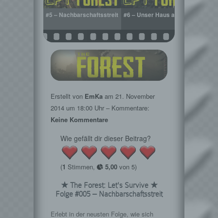
ugfest
#5 – Nachbarschaftsstreit
#6 – Unser Haus am See
#7 – Z
Erstellt von
EmKa
am
21. November
2014
um 18:00 Uhr – Kommentare:
Keine Kommentare
Wie gefällt dir dieser Beitrag?
(
1
Stimmen,
5,00
von 5)
★ The Forest: Let's Survive ★
Folge #005 – Nachbarschaftsstreit
Erlebt in der neusten Folge, wie sich