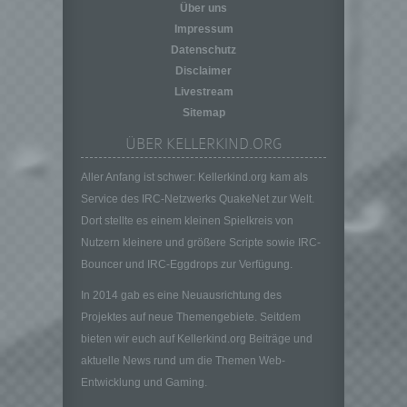
personenbezogener Daten in einer Weise,
Über uns
auf welche die personenbezogenen Daten
Impressum
ohne Hinzuziehung zusätzlicher
Datenschutz
Informationen nicht mehr einer spezifischen
Disclaimer
betroffenen Person zugeordnet werden
können, sofern diese zusätzlichen
Livestream
Informationen gesondert aufbewahrt werden
Sitemap
und technischen und organisatorischen
ÜBER KELLERKIND.ORG
Maßnahmen unterliegen, die gewährleisten,
dass die personenbezogenen Daten nicht
Aller Anfang ist schwer: Kellerkind.org kam als
einer identifizierten oder identifizierbaren
Service des IRC-Netzwerks QuakeNet zur Welt.
natürlichen Person zugewiesen werden.
Dort stellte es einem kleinen Spielkreis von
g) Verantwortlicher oder für die Verarbeitung
Verantwortlicher
Nutzern kleinere und größere Scripte sowie IRC-
Bouncer und IRC-Eggdrops zur Verfügung.
Verantwortlicher oder für die Verarbeitung
Verantwortlicher ist die natürliche oder
In 2014 gab es eine Neuausrichtung des
juristische Person, Behörde, Einrichtung
Projektes auf neue Themengebiete. Seitdem
oder andere Stelle, die allein oder
gemeinsam mit anderen über die Zwecke
bieten wir euch auf Kellerkind.org Beiträge und
und Mittel der Verarbeitung von
aktuelle News rund um die Themen Web-
personenbezogenen Daten entscheidet.
Entwicklung und Gaming.
Sind die Zwecke und Mittel dieser