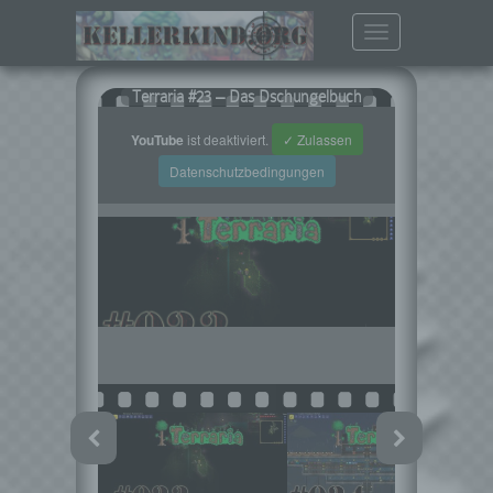
Toggle
navigation
Terraria #23 – Das Dschungelbuch
YouTube
ist deaktiviert.
✓ Zulassen
Datenschutzbedingungen