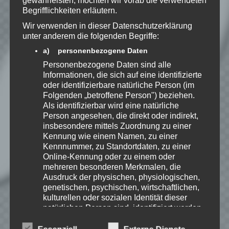
gewährleisten, möchten wir vorab die verwendeten
Begrifflichkeiten erläutern.
Benachrichtige mich über neue
Wir verwenden in dieser Datenschutzerklärung
unter anderem die folgenden Begriffe:
Beiträge via E-Mail.
a) personenbezogene Daten
Personenbezogene Daten sind alle
Informationen, die sich auf eine identifizierte
oder identifizierbare natürliche Person (im
Speedy
Folgenden „betroffene Person") beziehen.
Ich spiele leidenschaftlich
Als identifizierbar wird eine natürliche
gerne Strategie, Aufbau und
Person angesehen, die direkt oder indirekt,
Puzzle-Spiele. Als Gründer
insbesondere mittels Zuordnung zu einer
von Kellerkind.org biete ich
Kennung wie einem Namen, zu einer
Berichte zu meinen Spiele-Favoriten und
Kennnummer, zu Standortdaten, zu einer
Tutorials zu Themen rund um Web-
Online-Kennung oder zu einem oder
Entwicklung.
mehreren besonderen Merkmalen, die
Ausdruck der physischen, physiologischen,
Erfahre mehr über Speedy auf:
genetischen, psychischen, wirtschaftlichen,
kulturellen oder sozialen Identität dieser
natürlichen Person sind, identifiziert werden
kann.