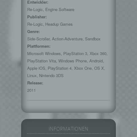
Entwickler:
Einschränkung der Verarbeitung ist die
Re-Logic, Engine Software
Markierung gespeicherter
Publisher:
personenbezogener Daten mit dem Ziel, ihre
Re-Logic, Headup Games
künftige Verarbeitung einzuschränken.
Genre:
e) Profiling
Side-Scroller, Action-Adventure, Sandbox
Profiling ist jede Art der automatisierten
Plattformen:
Verarbeitung personenbezogener Daten, die
Microsoft Windows, PlayStation 3, Xbox 360,
darin besteht, dass diese
personenbezogenen Daten verwendet
PlayStation Vita, Windows Phone, Android,
werden, um bestimmte persönliche Aspekte,
Apple iOS, PlayStation 4, Xbox One, OS X,
die sich auf eine natürliche Person beziehen,
Linux, Nintendo 3DS
zu bewerten, insbesondere, um Aspekte
Release:
bezüglich Arbeitsleistung, wirtschaftlicher
2011
Lage, Gesundheit, persönlicher Vorlieben,
Interessen, Zuverlässigkeit, Verhalten,
Aufenthaltsort oder Ortswechsel dieser
natürlichen Person zu analysieren oder
vorherzusagen.
f) Pseudonymisierung
INFORMATIONEN
Pseudonymisierung ist die Verarbeitung