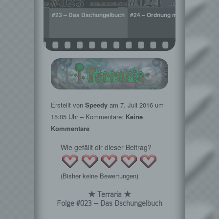
dburgen in der
#23 – Das Dschungelbuch
#24 – Ordnung muss sein!
#25
Erstellt von
Speedy
am
7. Juli 2016
um
15:05 Uhr – Kommentare:
Keine
Kommentare
Wie gefällt dir dieser Beitrag?
(Bisher keine Bewertungen)
★ Terraria ★
Folge #023 – Das Dschungelbuch