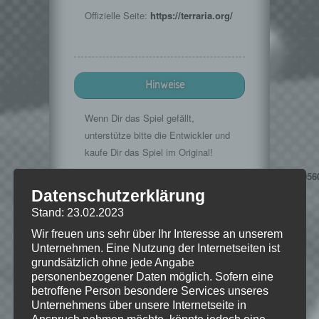
Offizielle Seite:
https://terraria.org/
Hinweise
Wenn Dir das Spiel gefällt,
unterstütze bitte die Entwickler und
kaufe Dir das Spiel im Original!
Steamstore:
http://store.steampowered.com/app/1056
Datenschutzerklärung
l=german
Stand: 23.02.2023
Wir freuen uns sehr über Ihr Interesse an unserem
Unternehmen. Eine Nutzung der Internetseiten ist
©2014 Re-Logic. All rights reserved
grundsätzlich ohne jede Angabe
personenbezogener Daten möglich. Sofern eine
betroffene Person besondere Services unseres
Unternehmens über unsere Internetseite in