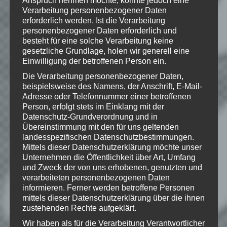
Anspruch nehmen möchte, könnte jedoch eine
Wie gefällt dir dieser Beitrag?
Verarbeitung personenbezogener Daten
Klicke hier und lasse
erforderlich werden. Ist die Verarbeitung
eine Bewertung da!
personenbezogener Daten erforderlich und
besteht für eine solche Verarbeitung keine
gesetzliche Grundlage, holen wir generell eine
Einwilligung der betroffenen Person ein.
Schreibe einen Kommentar
Die Verarbeitung personenbezogener Daten,
Deine E-Mail-Adresse wird nicht
beispielsweise des Namens, der Anschrift, E-Mail-
Adresse oder Telefonnummer einer betroffenen
veröffentlicht.
Erforderliche Felder
Person, erfolgt stets im Einklang mit der
sind mit
*
markiert
Datenschutz-Grundverordnung und in
Kommentar
*
Übereinstimmung mit den für uns geltenden
landesspezifischen Datenschutzbestimmungen.
Mittels dieser Datenschutzerklärung möchte unser
Unternehmen die Öffentlichkeit über Art, Umfang
und Zweck der von uns erhobenen, genutzten und
verarbeiteten personenbezogenen Daten
informieren. Ferner werden betroffene Personen
mittels dieser Datenschutzerklärung über die ihnen
zustehenden Rechte aufgeklärt.
Wir haben als für die Verarbeitung Verantwortlicher