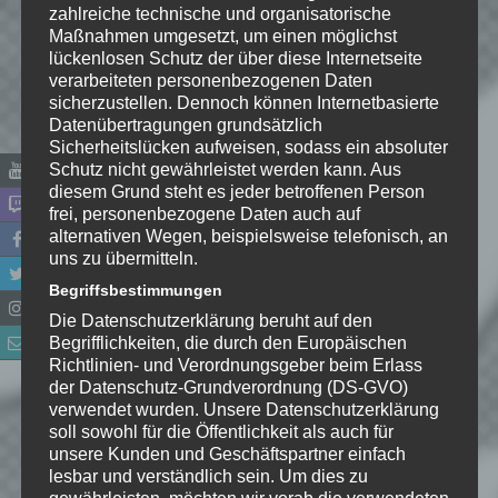
zahlreiche technische und organisatorische
Maßnahmen umgesetzt, um einen möglichst
lückenlosen Schutz der über diese Internetseite
verarbeiteten personenbezogenen Daten
Name
*
sicherzustellen. Dennoch können Internetbasierte
Datenübertragungen grundsätzlich
E-Mail-Adresse
*
Sicherheitslücken aufweisen, sodass ein absoluter
Schutz nicht gewährleistet werden kann. Aus
diesem Grund steht es jeder betroffenen Person
Website
frei, personenbezogene Daten auch auf
alternativen Wegen, beispielsweise telefonisch, an
*
Ich habe die
uns zu übermitteln.
Datenschutzerklärung
zur
Begriffsbestimmungen
Kenntnis genommen. Ich stimme
Die Datenschutzerklärung beruht auf den
zu, dass meine Angaben dauerhaft
Begrifflichkeiten, die durch den Europäischen
gespeichert werden.
Richtlinien- und Verordnungsgeber beim Erlass
der Datenschutz-Grundverordnung (DS-GVO)
verwendet wurden. Unsere Datenschutzerklärung
Benachrichtige mich über
soll sowohl für die Öffentlichkeit als auch für
nachfolgende Kommentare via E-
unsere Kunden und Geschäftspartner einfach
lesbar und verständlich sein. Um dies zu
Mail.