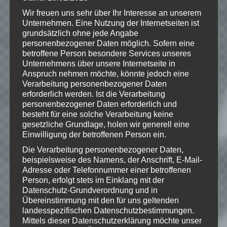
UNTERNEHMENSKENNZEICHEN VON
Wir freuen uns sehr über Ihr Interesse an unserem
ELECTRONIC ARTS INC. ALLE
WEITEREN WARENZEICHEN SIND
Unternehmen. Eine Nutzung der Internetseiten ist
EIGENTUM DER JEWEILIGEN
grundsätzlich ohne jede Angabe
INHABER. BIOWARE UND DAS
personenbezogener Daten möglich. Sofern eine
BIOWARE-LOGO SIND
betroffene Person besondere Services unseres
UNTERNEHMENSKENNZEICHEN VON
Unternehmens über unsere Internetseite in
EA INTERNATIONAL (STUDIO AND
Anspruch nehmen möchte, könnte jedoch eine
PUBLISHING) LTD. EA UND DAS EA-
Verarbeitung personenbezogener Daten
LOGO SIND
erforderlich werden. Ist die Verarbeitung
UNTERNEHMENSKENNZEICHEN VON
personenbezogener Daten erforderlich und
ELECTRONIC ARTS INC. ALLE
WEITEREN WARENZEICHEN SIND
besteht für eine solche Verarbeitung keine
EIGENTUM DER JEWEILIGEN
gesetzliche Grundlage, holen wir generell eine
INHABER.
Einwilligung der betroffenen Person ein.
Die Verarbeitung personenbezogener Daten,
beispielsweise des Namens, der Anschrift, E-Mail-
Adresse oder Telefonnummer einer betroffenen
Person, erfolgt stets im Einklang mit der
Wie gefällt dir dieser Beitrag?
Datenschutz-Grundverordnung und in
Klicke hier und lasse
Übereinstimmung mit den für uns geltenden
eine Bewertung da!
landesspezifischen Datenschutzbestimmungen.
Mittels dieser Datenschutzerklärung möchte unser