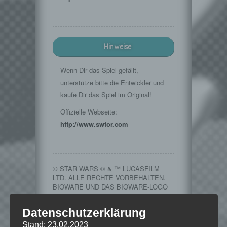
Hinweise
Wenn Dir das Spiel gefällt,
unterstütze bitte die Entwickler und
kaufe Dir das Spiel im Original!
Offizielle Webseite:
http://www.swtor.com
© STAR WARS © & ™ LUCASFILM
LTD. ALLE RECHTE VORBEHALTEN.
BIOWARE UND DAS BIOWARE-LOGO
SIND UNTERNEHMENSKENNZEICHEN
VON EA INTERNATIONAL (STUDIO
Datenschutzerklärung
AND PUBLISHING) LTD. EA UND DAS
EA-LOGO SIND
Stand: 23.02.2023