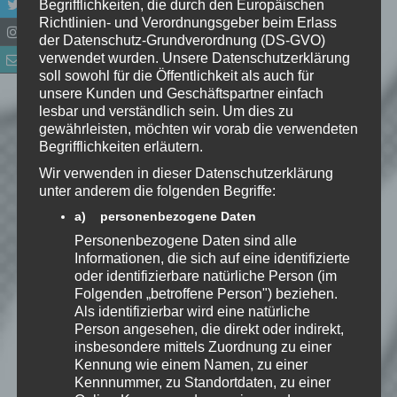
Begrifflichkeiten, die durch den Europäischen
Richtlinien- und Verordnungsgeber beim Erlass
E-Mail-Adresse
*
der Datenschutz-Grundverordnung (DS-GVO)
verwendet wurden. Unsere Datenschutzerklärung
soll sowohl für die Öffentlichkeit als auch für
Website
unsere Kunden und Geschäftspartner einfach
lesbar und verständlich sein. Um dies zu
*
Ich habe die
gewährleisten, möchten wir vorab die verwendeten
Datenschutzerklärung
zur
Begrifflichkeiten erläutern.
Kenntnis genommen. Ich stimme
Wir verwenden in dieser Datenschutzerklärung
zu, dass meine Angaben dauerhaft
unter anderem die folgenden Begriffe:
gespeichert werden.
a) personenbezogene Daten
Personenbezogene Daten sind alle
Benachrichtige mich über
Informationen, die sich auf eine identifizierte
nachfolgende Kommentare via E-
oder identifizierbare natürliche Person (im
Folgenden „betroffene Person") beziehen.
Mail.
Als identifizierbar wird eine natürliche
Person angesehen, die direkt oder indirekt,
insbesondere mittels Zuordnung zu einer
Benachrichtige mich über neue
Kennung wie einem Namen, zu einer
Beiträge via E-Mail.
Kennnummer, zu Standortdaten, zu einer