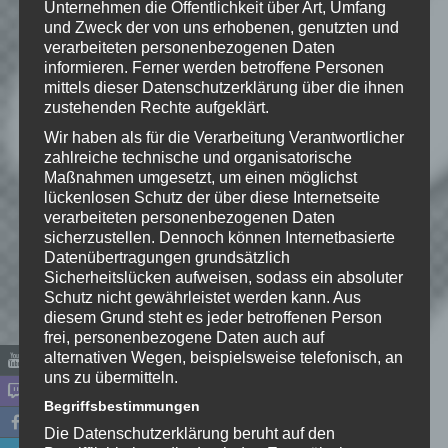
Unternehmen die Öffentlichkeit über Art, Umfang
und Zweck der von uns erhobenen, genutzten und
Schreibe einen Kommentar
verarbeiteten personenbezogenen Daten
informieren. Ferner werden betroffene Personen
Deine E-Mail-Adresse wird nicht
mittels dieser Datenschutzerklärung über die ihnen
veröffentlicht.
Erforderliche Felder
zustehenden Rechte aufgeklärt.
sind mit
*
markiert
Wir haben als für die Verarbeitung Verantwortlicher
Kommentar
*
zahlreiche technische und organisatorische
Maßnahmen umgesetzt, um einen möglichst
lückenlosen Schutz der über diese Internetseite
verarbeiteten personenbezogenen Daten
sicherzustellen. Dennoch können Internetbasierte
Datenübertragungen grundsätzlich
Sicherheitslücken aufweisen, sodass ein absoluter
Schutz nicht gewährleistet werden kann. Aus
diesem Grund steht es jeder betroffenen Person
frei, personenbezogene Daten auch auf
alternativen Wegen, beispielsweise telefonisch, an
uns zu übermitteln.
Begriffsbestimmungen
Name
*
Die Datenschutzerklärung beruht auf den