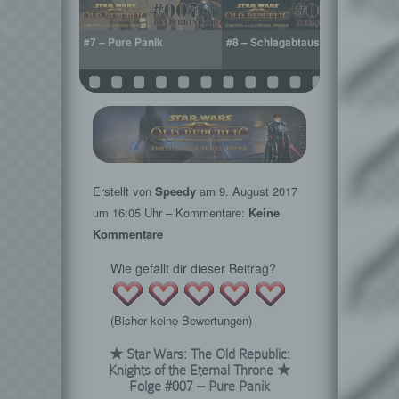
t Minister!
#7 – Pure Panik
#8 – Schlagabtausch
Erstellt von
Speedy
am
9. August 2017
um 16:05 Uhr – Kommentare:
Keine
Kommentare
Wie gefällt dir dieser Beitrag?
(Bisher keine Bewertungen)
★ Star Wars: The Old Republic:
Knights of the Eternal Throne ★
Folge #007 – Pure Panik