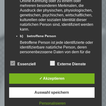
Online-Kennung oder zu einem oder
mehreren besonderen Merkmalen, die
Ausdruck der physischen, physiologischen,
genetischen, psychischen, wirtschaftlichen,
Speedy
kulturellen oder sozialen Identität dieser
natürlichen Person sind, identifiziert werden
Ich spiele leidenschaftlich
gerne Strategie, Aufbau und
kann.
Puzzle-Spiele. Als Gründer
b) betroffene Person
von Kellerkind.org biete ich
Berichte zu meinen Spiele-Favoriten und
Betroffene Person ist jede identifizierte oder
Tutorials zu Themen rund um Web-
identifizierbare natürliche Person, deren
Entwicklung.
personenbezogene Daten von dem für die
Verarbeitung Verantwortlichen verarbeitet
Erfahre mehr über Speedy auf:
werden.
Essenziell
Externe Dienste
c) Verarbeitung
Verarbeitung ist jeder mit oder ohne Hilfe
✓ Akzeptieren
automatisierter Verfahren ausgeführte
Vorgang oder jede solche Vorgangsreihe im
Playlist – Star Wars: The
Zusammenhang mit personenbezogenen
Old Republic: Knights of the
Auswahl speichern
Daten wie das Erheben, das Erfassen, die
Organisation, das Ordnen, die Speicherung,
Eternal Throne
die Anpassung oder Veränderung, das
Personalisieren