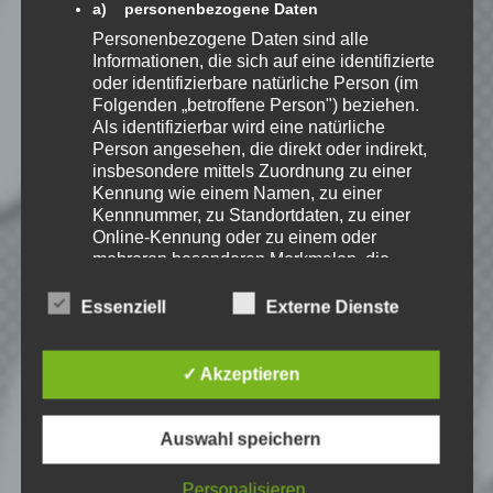
a) personenbezogene Daten
Benachrichtige mich über
Personenbezogene Daten sind alle
Informationen, die sich auf eine identifizierte
nachfolgende Kommentare via E-
oder identifizierbare natürliche Person (im
Mail.
Folgenden „betroffene Person") beziehen.
Als identifizierbar wird eine natürliche
Person angesehen, die direkt oder indirekt,
Benachrichtige mich über neue
insbesondere mittels Zuordnung zu einer
Beiträge via E-Mail.
Kennung wie einem Namen, zu einer
Kennnummer, zu Standortdaten, zu einer
Online-Kennung oder zu einem oder
mehreren besonderen Merkmalen, die
Ausdruck der physischen, physiologischen,
EmKa
genetischen, psychischen, wirtschaftlichen,
Essenziell
Externe Dienste
kulturellen oder sozialen Identität dieser
Ich bin leidenschaftlicher
natürlichen Person sind, identifiziert werden
Gamer und schaue mir
kann.
eigentlich alles Neue an.
✓ Akzeptieren
Jedes Spiel hat seine faire
b) betroffene Person
Chance. Ich freue mich immer wenn ich
jemandem das Hobby Videospielen näher
Betroffene Person ist jede identifizierte oder
Auswahl speichern
bringen kann.
identifizierbare natürliche Person, deren
personenbezogene Daten von dem für die
Personalisieren