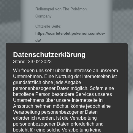
Rollenspiel von The Pokémon
Company
Offizielle Seite:
https://scarletviolet.pokemon.com/de-
de/
Datenschutzerklärung
Stand: 23.02.2023
Hinweise
Wir freuen uns sehr über Ihr Interesse an unserem
Unternehmen. Eine Nutzung der Internetseiten ist
grundsätzlich ohne jede Angabe
WICHTIGER HINWEIS:
personenbezogener Daten möglich. Sofern eine
Wenn Dir das Spiel gefällt,
betroffene Person besondere Services unseres
unterstütze bitte die Entwickler und
Unternehmens über unsere Internetseite in
kaufe Dir das Spiel im Original!
Anspruch nehmen möchte, könnte jedoch eine
Verarbeitung personenbezogener Daten
erforderlich werden. Ist die Verarbeitung
personenbezogener Daten erforderlich und
besteht für eine solche Verarbeitung keine
Trademarks and copyrights are properties