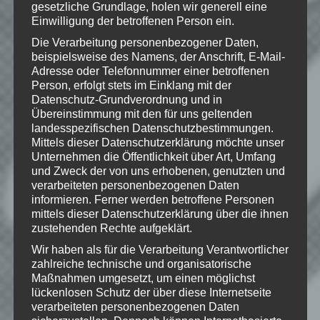
of their respective owners.
gesetzliche Grundlage, holen wir generell eine
Einwilligung der betroffenen Person ein.
Die Verarbeitung personenbezogener Daten,
beispielsweise des Namens, der Anschrift, E-Mail-
Adresse oder Telefonnummer einer betroffenen
Wie gefällt dir dieser Beitrag?
Person, erfolgt stets im Einklang mit der
Klicke hier und lasse
Datenschutz-Grundverordnung und in
eine Bewertung da!
Übereinstimmung mit den für uns geltenden
landesspezifischen Datenschutzbestimmungen.
Mittels dieser Datenschutzerklärung möchte unser
Unternehmen die Öffentlichkeit über Art, Umfang
Schreibe einen Kommentar
und Zweck der von uns erhobenen, genutzten und
verarbeiteten personenbezogenen Daten
Deine E-Mail-Adresse wird nicht
informieren. Ferner werden betroffene Personen
veröffentlicht.
Erforderliche Felder
mittels dieser Datenschutzerklärung über die ihnen
sind mit
*
markiert
zustehenden Rechte aufgeklärt.
Kommentar
*
Wir haben als für die Verarbeitung Verantwortlicher
zahlreiche technische und organisatorische
Maßnahmen umgesetzt, um einen möglichst
lückenlosen Schutz der über diese Internetseite
verarbeiteten personenbezogenen Daten