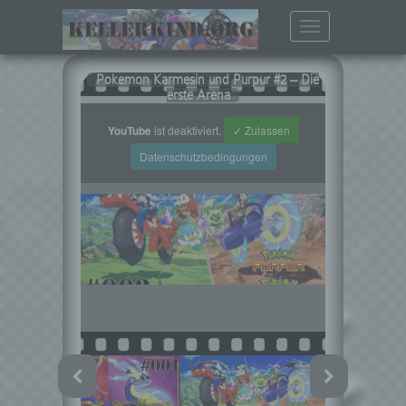
Toggle
navigation
Pokemon Karmesin und Purpur #2 – Die
erste Arena
YouTube
ist deaktiviert.
✓ Zulassen
Datenschutzbedingungen