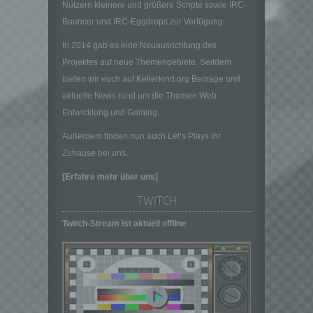
Nutzern kleinere und größere Scripte sowie IRC-
können, sofern diese zusätzlichen
Informationen gesondert aufbewahrt werden
Bouncer und IRC-Eggdrops zur Verfügung.
und technischen und organisatorischen
In 2014 gab es eine Neuausrichtung des
Maßnahmen unterliegen, die gewährleisten,
Projektes auf neue Themengebiete. Seitdem
dass die personenbezogenen Daten nicht
einer identifizierten oder identifizierbaren
bieten wir euch auf Kellerkind.org Beiträge und
natürlichen Person zugewiesen werden.
aktuelle News rund um die Themen Web-
g) Verantwortlicher oder für die Verarbeitung
Entwicklung und Gaming.
Verantwortlicher
Außerdem finden nun auch Let’s Plays ihr
Verantwortlicher oder für die Verarbeitung
Zuhause bei uns.
Verantwortlicher ist die natürliche oder
juristische Person, Behörde, Einrichtung
[Erfahre mehr über uns]
oder andere Stelle, die allein oder
gemeinsam mit anderen über die Zwecke
TWITCH
und Mittel der Verarbeitung von
Twitch-Stream ist aktuell offline
personenbezogenen Daten entscheidet.
Sind die Zwecke und Mittel dieser
Verarbeitung durch das Unionsrecht oder
das Recht der Mitgliedstaaten vorgegeben,
so kann der Verantwortliche
beziehungsweise können die bestimmten
Kriterien seiner Benennung nach dem