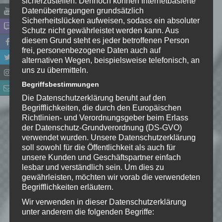
sicherzustellen. Dennoch können Internetbasierte
Datenübertragungen grundsätzlich
Sicherheitslücken aufweisen, sodass ein absoluter
Schutz nicht gewährleistet werden kann. Aus
diesem Grund steht es jeder betroffenen Person
frei, personenbezogene Daten auch auf
alternativen Wegen, beispielsweise telefonisch, an
uns zu übermitteln.
Begriffsbestimmungen
Name
*
Die Datenschutzerklärung beruht auf den
Begrifflichkeiten, die durch den Europäischen
E-Mail-Adresse
*
Richtlinien- und Verordnungsgeber beim Erlass
der Datenschutz-Grundverordnung (DS-GVO)
verwendet wurden. Unsere Datenschutzerklärung
Website
soll sowohl für die Öffentlichkeit als auch für
unsere Kunden und Geschäftspartner einfach
*
Ich habe die
lesbar und verständlich sein. Um dies zu
Datenschutzerklärung
zur
gewährleisten, möchten wir vorab die verwendeten
Kenntnis genommen. Ich stimme
Begrifflichkeiten erläutern.
zu, dass meine Angaben dauerhaft
Wir verwenden in dieser Datenschutzerklärung
gespeichert werden.
unter anderem die folgenden Begriffe: