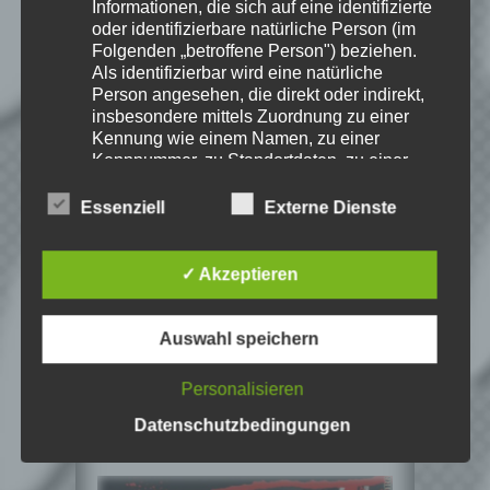
Jedes Spiel hat seine faire
Informationen, die sich auf eine identifizierte
Chance. Ich freue mich immer wenn ich
oder identifizierbare natürliche Person (im
jemandem das Hobby Videospielen näher
Folgenden „betroffene Person") beziehen.
bringen kann.
Als identifizierbar wird eine natürliche
Person angesehen, die direkt oder indirekt,
insbesondere mittels Zuordnung zu einer
Kennung wie einem Namen, zu einer
Playlist – Phantasmagoria
Kennnummer, zu Standortdaten, zu einer
Online-Kennung oder zu einem oder
mehreren besonderen Merkmalen, die
Essenziell
Externe Dienste
Ausdruck der physischen, physiologischen,
genetischen, psychischen, wirtschaftlichen,
kulturellen oder sozialen Identität dieser
✓ Akzeptieren
natürlichen Person sind, identifiziert werden
kann.
Auswahl speichern
b) betroffene Person
Betroffene Person ist jede identifizierte oder
Personalisieren
identifizierbare natürliche Person, deren
Spiel-Details zu:
personenbezogene Daten von dem für die
Datenschutzbedingungen
Phantasmagoria
Verarbeitung Verantwortlichen verarbeitet
werden.