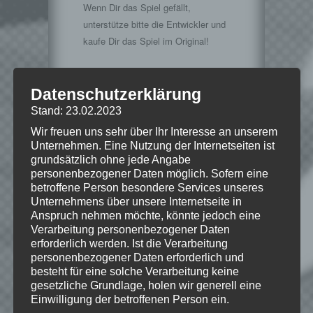
Wenn Dir das Spiel gefällt,
unterstütze bitte die Entwickler und
kaufe Dir das Spiel im Original!
Datenschutzerklärung
Stand: 23.02.2023
Wir freuen uns sehr über Ihr Interesse an unserem
Wie gefällt dir dieser Beitrag?
Unternehmen. Eine Nutzung der Internetseiten ist
grundsätzlich ohne jede Angabe
Klicke hier und lasse
personenbezogener Daten möglich. Sofern eine
eine Bewertung da!
betroffene Person besondere Services unseres
Unternehmens über unsere Internetseite in
Anspruch nehmen möchte, könnte jedoch eine
Verarbeitung personenbezogener Daten
Schreibe einen Kommentar
erforderlich werden. Ist die Verarbeitung
Deine E-Mail-Adresse wird nicht
personenbezogener Daten erforderlich und
besteht für eine solche Verarbeitung keine
veröffentlicht.
Erforderliche Felder
gesetzliche Grundlage, holen wir generell eine
sind mit
*
markiert
Einwilligung der betroffenen Person ein.
Kommentar
*