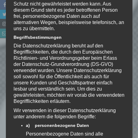
Datenschutzerklärung
zur
Schutz nicht gewährleistet werden kann. Aus
Kenntnis genommen. Ich stimme
diesem Grund steht es jeder betroffenen Person
zu, dass meine Angaben dauerhaft
frei, personenbezogene Daten auch auf
alternativen Wegen, beispielsweise telefonisch, an
gespeichert werden.
uns zu übermitteln.
Begriffsbestimmungen
Benachrichtige mich über
Die Datenschutzerklärung beruht auf den
nachfolgende Kommentare via E-
Begrifflichkeiten, die durch den Europäischen
Mail.
Richtlinien- und Verordnungsgeber beim Erlass
der Datenschutz-Grundverordnung (DS-GVO)
verwendet wurden. Unsere Datenschutzerklärung
Benachrichtige mich über neue
soll sowohl für die Öffentlichkeit als auch für
Beiträge via E-Mail.
unsere Kunden und Geschäftspartner einfach
lesbar und verständlich sein. Um dies zu
gewährleisten, möchten wir vorab die verwendeten
Begrifflichkeiten erläutern.
Wir verwenden in dieser Datenschutzerklärung
EmKa
unter anderem die folgenden Begriffe:
Ich bin leidenschaftlicher
a) personenbezogene Daten
Gamer und schaue mir
Personenbezogene Daten sind alle
eigentlich alles Neue an.