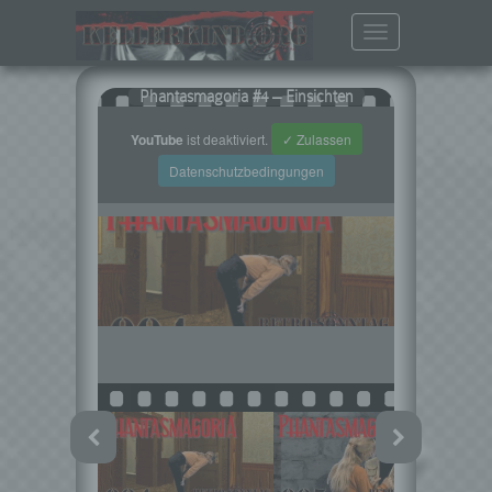
Toggle
navigation
Phantasmagoria #4 – Einsichten
YouTube
ist deaktiviert.
✓ Zulassen
Datenschutzbedingungen