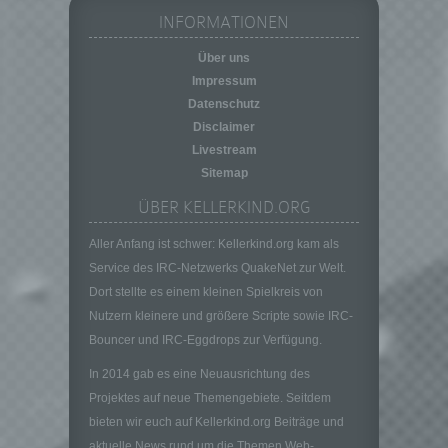
Verarbeitung personenbezogener Daten, die
INFORMATIONEN
darin besteht, dass diese
personenbezogenen Daten verwendet
Über uns
werden, um bestimmte persönliche Aspekte,
Impressum
die sich auf eine natürliche Person beziehen,
Datenschutz
zu bewerten, insbesondere, um Aspekte
Disclaimer
bezüglich Arbeitsleistung, wirtschaftlicher
Livestream
Lage, Gesundheit, persönlicher Vorlieben,
Interessen, Zuverlässigkeit, Verhalten,
Sitemap
Aufenthaltsort oder Ortswechsel dieser
ÜBER KELLERKIND.ORG
natürlichen Person zu analysieren oder
vorherzusagen.
Aller Anfang ist schwer: Kellerkind.org kam als
f) Pseudonymisierung
Service des IRC-Netzwerks QuakeNet zur Welt.
Pseudonymisierung ist die Verarbeitung
Dort stellte es einem kleinen Spielkreis von
personenbezogener Daten in einer Weise,
Nutzern kleinere und größere Scripte sowie IRC-
auf welche die personenbezogenen Daten
Bouncer und IRC-Eggdrops zur Verfügung.
ohne Hinzuziehung zusätzlicher
Informationen nicht mehr einer spezifischen
In 2014 gab es eine Neuausrichtung des
betroffenen Person zugeordnet werden
Projektes auf neue Themengebiete. Seitdem
können, sofern diese zusätzlichen
bieten wir euch auf Kellerkind.org Beiträge und
Informationen gesondert aufbewahrt werden
aktuelle News rund um die Themen Web-