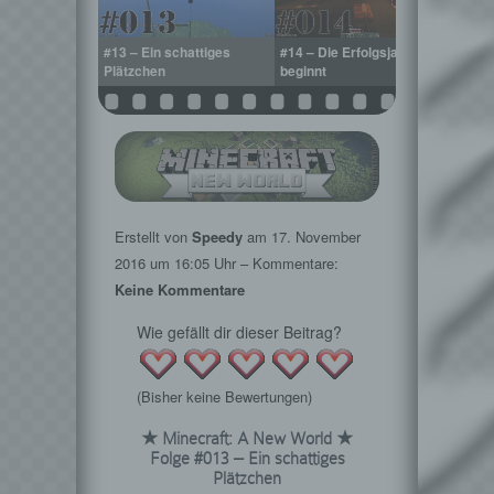
 den Wolken
#13 – Ein schattiges
#14 – Die Erfolgsjagd
#15 –
Plätzchen
beginnt
weite
Erstellt von
Speedy
am
17. November
2016
um 16:05 Uhr – Kommentare:
Keine Kommentare
Wie gefällt dir dieser Beitrag?
(Bisher keine Bewertungen)
★ Minecraft: A New World ★
Folge #013 – Ein schattiges
Plätzchen