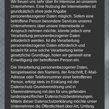
Wir freuen uns sehr über Ihr Interesse an unserem
Unternehmen. Eine Nutzung der Internetseiten ist
grundsätzlich ohne jede Angabe
personenbezogener Daten möglich. Sofern eine
Hinweise
betroffene Person besondere Services unseres
Unternehmens über unsere Internetseite in
Wenn Dir das Spiel gefällt,
Anspruch nehmen möchte, könnte jedoch eine
Verarbeitung personenbezogener Daten
unterstütze bitte die Entwickler und
erforderlich werden. Ist die Verarbeitung
kaufe Dir das Spiel im Original!
personenbezogener Daten erforderlich und
besteht für eine solche Verarbeitung keine
Mojang:
https://minecraft.net/
gesetzliche Grundlage, holen wir generell eine
Einwilligung der betroffenen Person ein.
Die Verarbeitung personenbezogener Daten,
© 2009- "Minecraft" is a trademark of
beispielsweise des Namens, der Anschrift, E-Mail-
Mojang AB
Adresse oder Telefonnummer einer betroffenen
Person, erfolgt stets im Einklang mit der
Datenschutz-Grundverordnung und in
Übereinstimmung mit den für uns geltenden
landesspezifischen Datenschutzbestimmungen.
Wie gefällt dir dieser Beitrag?
Mittels dieser Datenschutzerklärung möchte unser
Klicke hier und lasse
Unternehmen die Öffentlichkeit über Art, Umfang