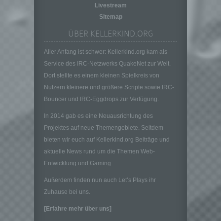
juristische Person, Behörde, Einrichtung
Livestream
oder andere Stelle, die allein oder
Sitemap
gemeinsam mit anderen über die Zwecke
ÜBER KELLERKIND.ORG
und Mittel der Verarbeitung von
personenbezogenen Daten entscheidet.
Aller Anfang ist schwer: Kellerkind.org kam als
Sind die Zwecke und Mittel dieser
Service des IRC-Netzwerks QuakeNet zur Welt.
Verarbeitung durch das Unionsrecht oder
das Recht der Mitgliedstaaten vorgegeben,
Dort stellte es einem kleinen Spielkreis von
so kann der Verantwortliche
Nutzern kleinere und größere Scripte sowie IRC-
beziehungsweise können die bestimmten
Bouncer und IRC-Eggdrops zur Verfügung.
Kriterien seiner Benennung nach dem
Unionsrecht oder dem Recht der
In 2014 gab es eine Neuausrichtung des
Mitgliedstaaten vorgesehen werden.
Projektes auf neue Themengebiete. Seitdem
h) Auftragsverarbeiter
bieten wir euch auf Kellerkind.org Beiträge und
Auftragsverarbeiter ist eine natürliche oder
aktuelle News rund um die Themen Web-
juristische Person, Behörde, Einrichtung
Entwicklung und Gaming.
oder andere Stelle, die personenbezogene
Außerdem finden nun auch Let’s Plays ihr
Daten im Auftrag des Verantwortlichen
verarbeitet.
Zuhause bei uns.
i) Empfänger
[Erfahre mehr über uns]
Empfänger ist eine natürliche oder juristische