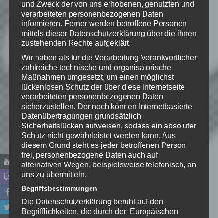
und Zweck der von uns erhobenen, genutzten und
eine Bewertung da!
verarbeiteten personenbezogenen Daten
informieren. Ferner werden betroffene Personen
mittels dieser Datenschutzerklärung über die ihnen
zustehenden Rechte aufgeklärt.
Schreibe einen Kommentar
Wir haben als für die Verarbeitung Verantwortlicher
Deine E-Mail-Adresse wird nicht
zahlreiche technische und organisatorische
veröffentlicht.
Erforderliche Felder
Maßnahmen umgesetzt, um einen möglichst
sind mit
*
markiert
lückenlosen Schutz der über diese Internetseite
verarbeiteten personenbezogenen Daten
Kommentar
*
sicherzustellen. Dennoch können Internetbasierte
Datenübertragungen grundsätzlich
Sicherheitslücken aufweisen, sodass ein absoluter
Schutz nicht gewährleistet werden kann. Aus
diesem Grund steht es jeder betroffenen Person
frei, personenbezogene Daten auch auf
alternativen Wegen, beispielsweise telefonisch, an
uns zu übermitteln.
Begriffsbestimmungen
Die Datenschutzerklärung beruht auf den
Begrifflichkeiten, die durch den Europäischen