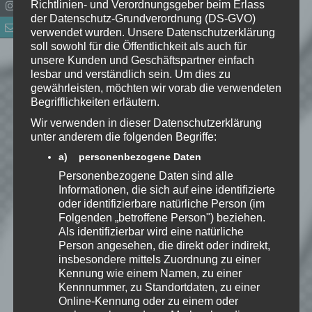
Richtlinien- und Verordnungsgeber beim Erlass
der Datenschutz-Grundverordnung (DS-GVO)
Name
*
verwendet wurden. Unsere Datenschutzerklärung
soll sowohl für die Öffentlichkeit als auch für
E-Mail-Adresse
*
unsere Kunden und Geschäftspartner einfach
lesbar und verständlich sein. Um dies zu
gewährleisten, möchten wir vorab die verwendeten
Website
Begrifflichkeiten erläutern.
Wir verwenden in dieser Datenschutzerklärung
*
Ich habe die
unter anderem die folgenden Begriffe:
Datenschutzerklärung
zur
a) personenbezogene Daten
Kenntnis genommen. Ich stimme
Personenbezogene Daten sind alle
zu, dass meine Angaben dauerhaft
Informationen, die sich auf eine identifizierte
gespeichert werden.
oder identifizierbare natürliche Person (im
Folgenden „betroffene Person") beziehen.
Als identifizierbar wird eine natürliche
Benachrichtige mich über
Person angesehen, die direkt oder indirekt,
nachfolgende Kommentare via E-
insbesondere mittels Zuordnung zu einer
Mail.
Kennung wie einem Namen, zu einer
Kennnummer, zu Standortdaten, zu einer
Online-Kennung oder zu einem oder