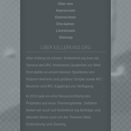
personenbezogener Daten in einer Weise,
Über uns
auf welche die personenbezogenen Daten
Impressum
ohne Hinzuziehung zusätzlicher
Datenschutz
Informationen nicht mehr einer spezifischen
Disclaimer
betroffenen Person zugeordnet werden
können, sofern diese zusätzlichen
Livestream
Informationen gesondert aufbewahrt werden
Sitemap
und technischen und organisatorischen
ÜBER KELLERKIND.ORG
Maßnahmen unterliegen, die gewährleisten,
dass die personenbezogenen Daten nicht
Aller Anfang ist schwer: Kellerkind.org kam als
einer identifizierten oder identifizierbaren
natürlichen Person zugewiesen werden.
Service des IRC-Netzwerks QuakeNet zur Welt.
Dort stellte es einem kleinen Spielkreis von
g) Verantwortlicher oder für die Verarbeitung
Verantwortlicher
Nutzern kleinere und größere Scripte sowie IRC-
Verantwortlicher oder für die Verarbeitung
Bouncer und IRC-Eggdrops zur Verfügung.
Verantwortlicher ist die natürliche oder
In 2014 gab es eine Neuausrichtung des
juristische Person, Behörde, Einrichtung
Projektes auf neue Themengebiete. Seitdem
oder andere Stelle, die allein oder
gemeinsam mit anderen über die Zwecke
bieten wir euch auf Kellerkind.org Beiträge und
und Mittel der Verarbeitung von
aktuelle News rund um die Themen Web-
personenbezogenen Daten entscheidet.
Entwicklung und Gaming.
Sind die Zwecke und Mittel dieser