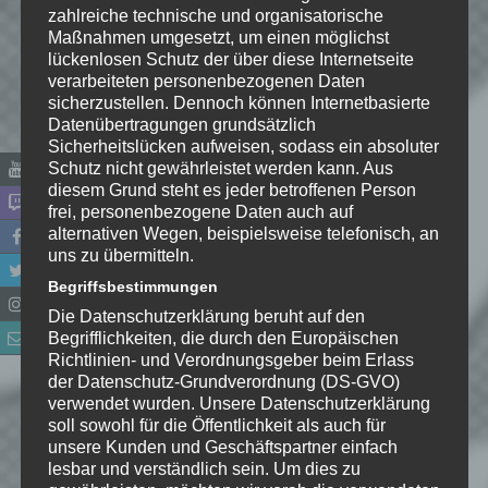
zahlreiche technische und organisatorische
Maßnahmen umgesetzt, um einen möglichst
lückenlosen Schutz der über diese Internetseite
Name
*
verarbeiteten personenbezogenen Daten
sicherzustellen. Dennoch können Internetbasierte
Datenübertragungen grundsätzlich
E-Mail-Adresse
*
Sicherheitslücken aufweisen, sodass ein absoluter
Schutz nicht gewährleistet werden kann. Aus
diesem Grund steht es jeder betroffenen Person
Website
frei, personenbezogene Daten auch auf
alternativen Wegen, beispielsweise telefonisch, an
*
Ich habe die
uns zu übermitteln.
Datenschutzerklärung
zur
Begriffsbestimmungen
Kenntnis genommen. Ich stimme
Die Datenschutzerklärung beruht auf den
zu, dass meine Angaben dauerhaft
Begrifflichkeiten, die durch den Europäischen
gespeichert werden.
Richtlinien- und Verordnungsgeber beim Erlass
der Datenschutz-Grundverordnung (DS-GVO)
verwendet wurden. Unsere Datenschutzerklärung
Benachrichtige mich über
soll sowohl für die Öffentlichkeit als auch für
nachfolgende Kommentare via E-
unsere Kunden und Geschäftspartner einfach
Mail.
lesbar und verständlich sein. Um dies zu