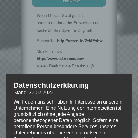
Hinweise
Wenn Dir das Spiel gefällt,
unterstütze bitte die Entwickler und
kaufe Dir das Spiel im Original!
Shopseite:
http://amzn.to/2eMFsbw
Musik im Intro:
http://www.teknoaxe.com
Vielen Dank für die Erlaubnis 🙂
Datenschutzerklärung
Stand: 23.02.2023
© 2016 GIANTS Software GmbH Alle
Rechte vorbehalten. Alle anderen
Wir freuen uns sehr über Ihr Interesse an unserem
Warenzeichen sind das Eigentum ihrer
Unternehmen. Eine Nutzung der Internetseiten ist
jeweiligen Besitzer.
grundsätzlich ohne jede Angabe
personenbezogener Daten möglich. Sofern eine
betroffene Person besondere Services unseres
Unternehmens über unsere Internetseite in