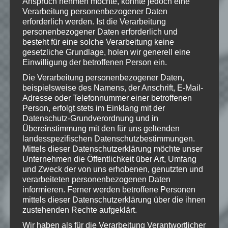
Anspruch nehmen möchte, könnte jedoch eine
Wie gefällt dir dieser Beitrag?
Verarbeitung personenbezogener Daten
Klicke hier und lasse
erforderlich werden. Ist die Verarbeitung
eine Bewertung da!
personenbezogener Daten erforderlich und
besteht für eine solche Verarbeitung keine
gesetzliche Grundlage, holen wir generell eine
Einwilligung der betroffenen Person ein.
Schreibe einen Kommentar
Die Verarbeitung personenbezogener Daten,
Deine E-Mail-Adresse wird nicht
beispielsweise des Namens, der Anschrift, E-Mail-
veröffentlicht.
Erforderliche Felder
Adresse oder Telefonnummer einer betroffenen
sind mit
*
markiert
Person, erfolgt stets im Einklang mit der
Datenschutz-Grundverordnung und in
Kommentar
*
Übereinstimmung mit den für uns geltenden
landesspezifischen Datenschutzbestimmungen.
Mittels dieser Datenschutzerklärung möchte unser
Unternehmen die Öffentlichkeit über Art, Umfang
und Zweck der von uns erhobenen, genutzten und
verarbeiteten personenbezogenen Daten
informieren. Ferner werden betroffene Personen
mittels dieser Datenschutzerklärung über die ihnen
zustehenden Rechte aufgeklärt.
Wir haben als für die Verarbeitung Verantwortlicher