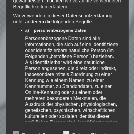
gewährleisten, möchten wir vorab die verwendeten
Begrifflichkeiten erläutern.
Benachrichtige mich über neue
Wir verwenden in dieser Datenschutzerklärung
Beiträge via E-Mail.
unter anderem die folgenden Begriffe:
a) personenbezogene Daten
Personenbezogene Daten sind alle
Informationen, die sich auf eine identifizierte
oder identifizierbare natürliche Person (im
Speedy
Folgenden „betroffene Person") beziehen.
Ich spiele leidenschaftlich
Als identifizierbar wird eine natürliche
gerne Strategie, Aufbau und
Person angesehen, die direkt oder indirekt,
Puzzle-Spiele. Als Gründer
insbesondere mittels Zuordnung zu einer
von Kellerkind.org biete ich
Kennung wie einem Namen, zu einer
Berichte zu meinen Spiele-Favoriten und
Kennnummer, zu Standortdaten, zu einer
Tutorials zu Themen rund um Web-
Entwicklung.
Online-Kennung oder zu einem oder
mehreren besonderen Merkmalen, die
Erfahre mehr über Speedy auf:
Ausdruck der physischen, physiologischen,
genetischen, psychischen, wirtschaftlichen,
kulturellen oder sozialen Identität dieser
natürlichen Person sind, identifiziert werden
kann.