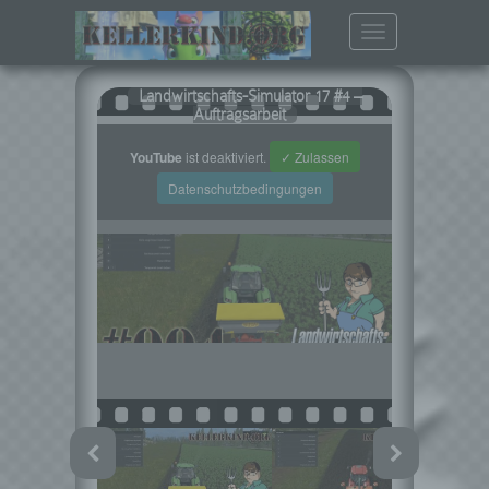
Toggle
navigation
Landwirtschafts-Simulator 17 #4 –
Auftragsarbeit
YouTube
ist deaktiviert.
✓ Zulassen
Datenschutzbedingungen