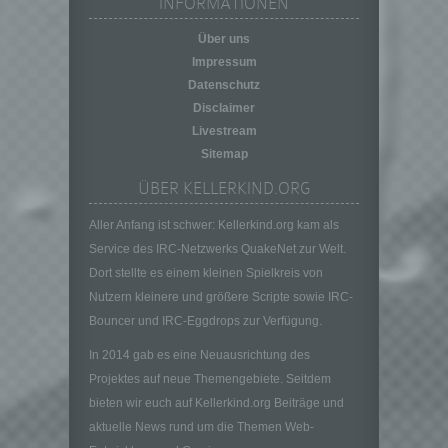
INFORMATIONEN
personenbezogener Daten in einer Weise,
auf welche die personenbezogenen Daten
Über uns
ohne Hinzuziehung zusätzlicher
Impressum
Informationen nicht mehr einer spezifischen
Datenschutz
betroffenen Person zugeordnet werden
Disclaimer
können, sofern diese zusätzlichen
Livestream
Informationen gesondert aufbewahrt werden
und technischen und organisatorischen
Sitemap
Maßnahmen unterliegen, die gewährleisten,
ÜBER KELLERKIND.ORG
dass die personenbezogenen Daten nicht
einer identifizierten oder identifizierbaren
Aller Anfang ist schwer: Kellerkind.org kam als
natürlichen Person zugewiesen werden.
Service des IRC-Netzwerks QuakeNet zur Welt.
g) Verantwortlicher oder für die Verarbeitung
Dort stellte es einem kleinen Spielkreis von
Verantwortlicher
Nutzern kleinere und größere Scripte sowie IRC-
Verantwortlicher oder für die Verarbeitung
Bouncer und IRC-Eggdrops zur Verfügung.
Verantwortlicher ist die natürliche oder
juristische Person, Behörde, Einrichtung
In 2014 gab es eine Neuausrichtung des
oder andere Stelle, die allein oder
Projektes auf neue Themengebiete. Seitdem
gemeinsam mit anderen über die Zwecke
bieten wir euch auf Kellerkind.org Beiträge und
und Mittel der Verarbeitung von
personenbezogenen Daten entscheidet.
aktuelle News rund um die Themen Web-
Sind die Zwecke und Mittel dieser