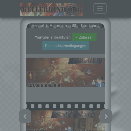
Toggle
navigation
Fallout 4: Automatron #8 – Das Labor
YouTube
ist deaktiviert.
✓ Zulassen
Datenschutzbedingungen