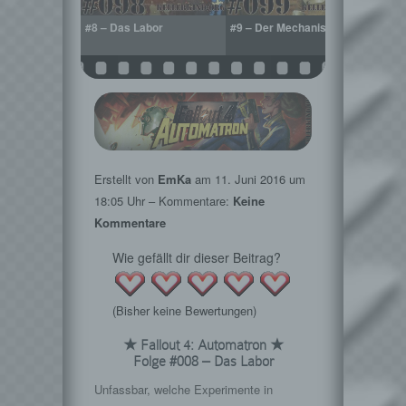
el in der
#8 – Das Labor
#9 – Der Mechanist
#10 –
rik
Erstellt von
EmKa
am
11. Juni 2016
um
18:05 Uhr – Kommentare:
Keine
Kommentare
Wie gefällt dir dieser Beitrag?
(Bisher keine Bewertungen)
★ Fallout 4: Automatron ★
Folge #008 – Das Labor
Unfassbar, welche Experimente in