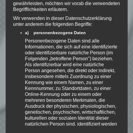
zu, dass meine Angaben dauerhaft
gewährleisten, möchten wir vorab die verwendeten
gespeichert werden.
Begrifflichkeiten erläutern.
Wir verwenden in dieser Datenschutzerklärung
unter anderem die folgenden Begriffe:
Benachrichtige mich über
nachfolgende Kommentare via E-
a) personenbezogene Daten
Mail.
Personenbezogene Daten sind alle
Informationen, die sich auf eine identifizierte
oder identifizierbare natürliche Person (im
Benachrichtige mich über neue
Folgenden „betroffene Person") beziehen.
Als identifizierbar wird eine natürliche
Beiträge via E-Mail.
Person angesehen, die direkt oder indirekt,
insbesondere mittels Zuordnung zu einer
Kennung wie einem Namen, zu einer
Kennnummer, zu Standortdaten, zu einer
Online-Kennung oder zu einem oder
EmKa
mehreren besonderen Merkmalen, die
Ich bin leidenschaftlicher
Ausdruck der physischen, physiologischen,
Gamer und schaue mir
genetischen, psychischen, wirtschaftlichen,
eigentlich alles Neue an.
kulturellen oder sozialen Identität dieser
Jedes Spiel hat seine faire
natürlichen Person sind, identifiziert werden
Chance. Ich freue mich immer wenn ich
kann.
jemandem das Hobby Videospielen näher