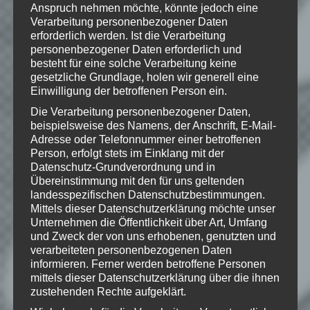
USA und/oder anderen Ländern. Alle
Anspruch nehmen möchte, könnte jedoch eine
übrigen Marken und Handelsnamen sind
Verarbeitung personenbezogener Daten
Eigentum ihrer jeweiligen Rechteinhaber.
erforderlich werden. Ist die Verarbeitung
Alle Rechte vorbehalten.
personenbezogener Daten erforderlich und
besteht für eine solche Verarbeitung keine
gesetzliche Grundlage, holen wir generell eine
Einwilligung der betroffenen Person ein.
Wie gefällt dir dieser Beitrag?
Die Verarbeitung personenbezogener Daten,
beispielsweise des Namens, der Anschrift, E-Mail-
Klicke hier und lasse
Adresse oder Telefonnummer einer betroffenen
eine Bewertung da!
Person, erfolgt stets im Einklang mit der
Datenschutz-Grundverordnung und in
Übereinstimmung mit den für uns geltenden
landesspezifischen Datenschutzbestimmungen.
Schreibe einen Kommentar
Mittels dieser Datenschutzerklärung möchte unser
Deine E-Mail-Adresse wird nicht
Unternehmen die Öffentlichkeit über Art, Umfang
und Zweck der von uns erhobenen, genutzten und
veröffentlicht.
Erforderliche Felder
verarbeiteten personenbezogenen Daten
sind mit
*
markiert
informieren. Ferner werden betroffene Personen
Kommentar
*
mittels dieser Datenschutzerklärung über die ihnen
zustehenden Rechte aufgeklärt.