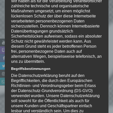
Wir haben als für die Verarbeitung Verantwortlicher
zahlreiche technische und organisatorische
Maßnahmen umgesetzt, um einen möglichst
lückenlosen Schutz der über diese Internetseite
verarbeiteten personenbezogenen Daten
sicherzustellen. Dennoch können Internetbasierte
Datenübertragungen grundsätzlich
Sicherheitslücken aufweisen, sodass ein absoluter
Schutz nicht gewährleistet werden kann. Aus
diesem Grund steht es jeder betroffenen Person
frei, personenbezogene Daten auch auf
Name
*
alternativen Wegen, beispielsweise telefonisch, an
uns zu übermitteln.
Begriffsbestimmungen
E-Mail-Adresse
*
Die Datenschutzerklärung beruht auf den
Begrifflichkeiten, die durch den Europäischen
Website
Richtlinien- und Verordnungsgeber beim Erlass
der Datenschutz-Grundverordnung (DS-GVO)
verwendet wurden. Unsere Datenschutzerklärung
*
Ich habe die
soll sowohl für die Öffentlichkeit als auch für
Datenschutzerklärung
zur
unsere Kunden und Geschäftspartner einfach
Kenntnis genommen. Ich stimme
lesbar und verständlich sein. Um dies zu