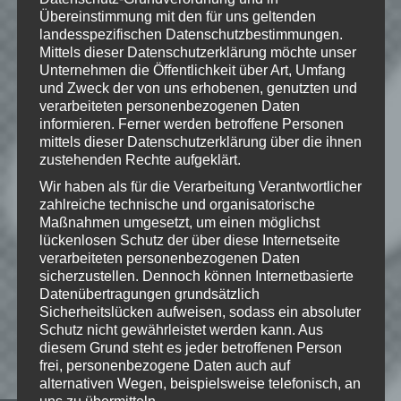
Übereinstimmung mit den für uns geltenden
landesspezifischen Datenschutzbestimmungen.
Mittels dieser Datenschutzerklärung möchte unser
Unternehmen die Öffentlichkeit über Art, Umfang
© All Rights Reserved Klei Entertainment
und Zweck der von uns erhobenen, genutzten und
2015
verarbeiteten personenbezogenen Daten
informieren. Ferner werden betroffene Personen
mittels dieser Datenschutzerklärung über die ihnen
zustehenden Rechte aufgeklärt.
Wie gefällt dir dieser Beitrag?
Wir haben als für die Verarbeitung Verantwortlicher
Klicke hier und lasse
zahlreiche technische und organisatorische
eine Bewertung da!
Maßnahmen umgesetzt, um einen möglichst
lückenlosen Schutz der über diese Internetseite
verarbeiteten personenbezogenen Daten
sicherzustellen. Dennoch können Internetbasierte
Schreibe einen Kommentar
Datenübertragungen grundsätzlich
Sicherheitslücken aufweisen, sodass ein absoluter
Deine E-Mail-Adresse wird nicht
Schutz nicht gewährleistet werden kann. Aus
veröffentlicht.
Erforderliche Felder
diesem Grund steht es jeder betroffenen Person
sind mit
*
markiert
frei, personenbezogene Daten auch auf
alternativen Wegen, beispielsweise telefonisch, an
Kommentar
*
uns zu übermitteln.