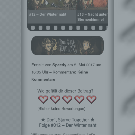
ige Aussichten
#12 – Der Winter naht
#13 – Nacht unter
Sternenhimmel
Erstellt von
Speedy
am
5. Mai 2017
um
16:05 Uhr – Kommentare:
Keine
Kommentare
Wie gefällt dir dieser Beitrag?
(Bisher keine Bewertungen)
★ Don’t Starve Together ★
Folge #012 – Der Winter naht
Willkommen zum Kooperations-Let’s