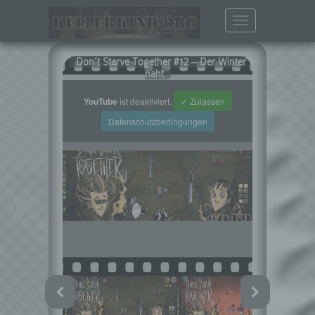
Toggle
navigation
Don’t Starve Together #12 – Der Winter
naht
YouTube
ist deaktiviert.
✓ Zulassen
Datenschutzbedingungen