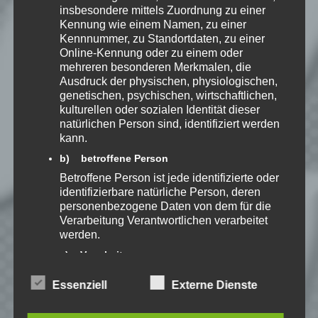
insbesondere mittels Zuordnung zu einer
Kenntnis genommen. Ich stimme
Kennung wie einem Namen, zu einer
zu, dass meine Angaben dauerhaft
Kennnummer, zu Standortdaten, zu einer
gespeichert werden.
Online-Kennung oder zu einem oder
mehreren besonderen Merkmalen, die
Ausdruck der physischen, physiologischen,
Benachrichtige mich über
genetischen, psychischen, wirtschaftlichen,
nachfolgende Kommentare via E-
kulturellen oder sozialen Identität dieser
Mail.
natürlichen Person sind, identifiziert werden
kann.
b) betroffene Person
Benachrichtige mich über neue
Betroffene Person ist jede identifizierte oder
Beiträge via E-Mail.
identifizierbare natürliche Person, deren
personenbezogene Daten von dem für die
Verarbeitung Verantwortlichen verarbeitet
werden.
c) Verarbeitung
Speedy
Verarbeitung ist jeder mit oder ohne Hilfe
Ich spiele leidenschaftlich
Essenziell
Externe Dienste
automatisierter Verfahren ausgeführte
gerne Strategie, Aufbau und
Vorgang oder jede solche Vorgangsreihe im
Puzzle-Spiele. Als Gründer
von Kellerkind.org biete ich
Zusammenhang mit personenbezogenen