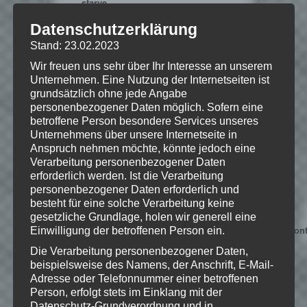
starve
Offizielle Seite (Multiplayer):
Datenschutzerklärung
https://www.kleientertainment.com/games/dont-
Stand: 23.02.2023
starve-together
Wir freuen uns sehr über Ihr Interesse an unserem
Unternehmen. Eine Nutzung der Internetseiten ist
grundsätzlich ohne jede Angabe
personenbezogener Daten möglich. Sofern eine
betroffene Person besondere Services unseres
Hinweise
Unternehmens über unsere Internetseite in
Anspruch nehmen möchte, könnte jedoch eine
Wenn Dir das Spiel gefällt,
Verarbeitung personenbezogener Daten
unterstütze bitte die Entwickler und
erforderlich werden. Ist die Verarbeitung
personenbezogener Daten erforderlich und
kaufe Dir das Spiel im Original!
besteht für eine solche Verarbeitung keine
Offizielle
gesetzliche Grundlage, holen wir generell eine
Seite:
https://www.kleientertainment.com/games/dont
Einwilligung der betroffenen Person ein.
starve
Die Verarbeitung personenbezogener Daten,
beispielsweise des Namens, der Anschrift, E-Mail-
Offizielle Seite (Multiplayer):
Adresse oder Telefonnummer einer betroffenen
https://www.kleientertainment.com/games/dont-
Person, erfolgt stets im Einklang mit der
starve-together
Datenschutz-Grundverordnung und in