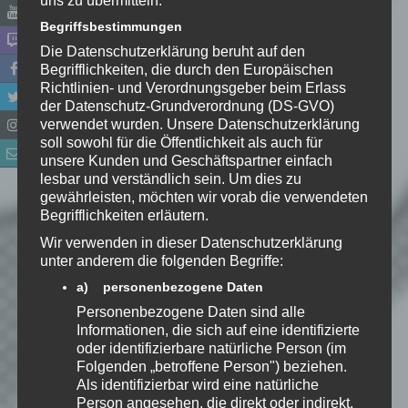
Begriffsbestimmungen
Die Datenschutzerklärung beruht auf den
Begrifflichkeiten, die durch den Europäischen
Richtlinien- und Verordnungsgeber beim Erlass
der Datenschutz-Grundverordnung (DS-GVO)
verwendet wurden. Unsere Datenschutzerklärung
soll sowohl für die Öffentlichkeit als auch für
unsere Kunden und Geschäftspartner einfach
lesbar und verständlich sein. Um dies zu
gewährleisten, möchten wir vorab die verwendeten
Begrifflichkeiten erläutern.
Name
*
Wir verwenden in dieser Datenschutzerklärung
unter anderem die folgenden Begriffe:
a) personenbezogene Daten
E-Mail-Adresse
*
Personenbezogene Daten sind alle
Informationen, die sich auf eine identifizierte
Website
oder identifizierbare natürliche Person (im
Folgenden „betroffene Person") beziehen.
*
Ich habe die
Als identifizierbar wird eine natürliche
Datenschutzerklärung
zur
Person angesehen, die direkt oder indirekt,