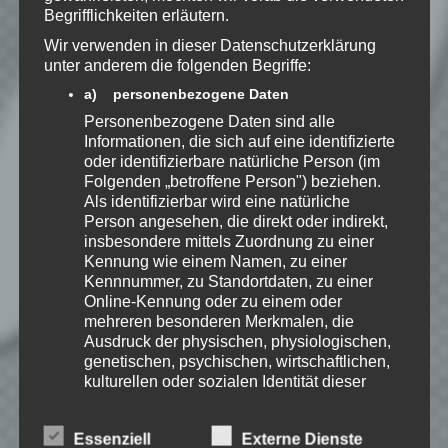
gespeichert werden.
Begrifflichkeiten erläutern.
Wir verwenden in dieser Datenschutzerklärung
unter anderem die folgenden Begriffe:
Benachrichtige mich über
nachfolgende Kommentare via E-
a) personenbezogene Daten
Mail.
Personenbezogene Daten sind alle
Informationen, die sich auf eine identifizierte
oder identifizierbare natürliche Person (im
Benachrichtige mich über neue
Folgenden „betroffene Person") beziehen.
Als identifizierbar wird eine natürliche
Beiträge via E-Mail.
Person angesehen, die direkt oder indirekt,
insbesondere mittels Zuordnung zu einer
Kennung wie einem Namen, zu einer
Kennnummer, zu Standortdaten, zu einer
Online-Kennung oder zu einem oder
EmKa
mehreren besonderen Merkmalen, die
Ich bin leidenschaftlicher
Ausdruck der physischen, physiologischen,
Gamer und schaue mir
genetischen, psychischen, wirtschaftlichen,
eigentlich alles Neue an.
kulturellen oder sozialen Identität dieser
Jedes Spiel hat seine faire
natürlichen Person sind, identifiziert werden
Chance. Ich freue mich immer wenn ich
kann.
jemandem das Hobby Videospielen näher
Essenziell
Externe Dienste
bringen kann.