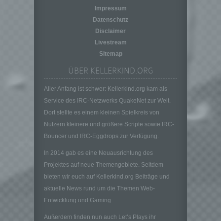
auf welche die personenbezogenen Daten
Impressum
ohne Hinzuziehung zusätzlicher
Datenschutz
Informationen nicht mehr einer spezifischen
Disclaimer
betroffenen Person zugeordnet werden
Livestream
können, sofern diese zusätzlichen
Sitemap
Informationen gesondert aufbewahrt werden
und technischen und organisatorischen
ÜBER KELLERKIND.ORG
Maßnahmen unterliegen, die gewährleisten,
dass die personenbezogenen Daten nicht
Aller Anfang ist schwer: Kellerkind.org kam als
einer identifizierten oder identifizierbaren
Service des IRC-Netzwerks QuakeNet zur Welt.
natürlichen Person zugewiesen werden.
Dort stellte es einem kleinen Spielkreis von
g) Verantwortlicher oder für die Verarbeitung
Nutzern kleinere und größere Scripte sowie IRC-
Verantwortlicher
Bouncer und IRC-Eggdrops zur Verfügung.
Verantwortlicher oder für die Verarbeitung
Verantwortlicher ist die natürliche oder
In 2014 gab es eine Neuausrichtung des
juristische Person, Behörde, Einrichtung
Projektes auf neue Themengebiete. Seitdem
oder andere Stelle, die allein oder
bieten wir euch auf Kellerkind.org Beiträge und
gemeinsam mit anderen über die Zwecke
aktuelle News rund um die Themen Web-
und Mittel der Verarbeitung von
Entwicklung und Gaming.
personenbezogenen Daten entscheidet.
Sind die Zwecke und Mittel dieser
Außerdem finden nun auch Let’s Plays ihr