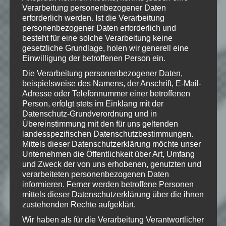
Software are all trademarks and/or
Verarbeitung personenbezogener Daten
registered trademarks of Take-Two
erforderlich werden. Ist die Verarbeitung
Interactive Software, Inc.
personenbezogener Daten erforderlich und
besteht für eine solche Verarbeitung keine
gesetzliche Grundlage, holen wir generell eine
Einwilligung der betroffenen Person ein.
Wie gefällt dir dieser Beitrag?
Die Verarbeitung personenbezogener Daten,
Klicke hier und lasse
beispielsweise des Namens, der Anschrift, E-Mail-
Adresse oder Telefonnummer einer betroffenen
eine Bewertung da!
Person, erfolgt stets im Einklang mit der
Datenschutz-Grundverordnung und in
Übereinstimmung mit den für uns geltenden
landesspezifischen Datenschutzbestimmungen.
Schreibe einen Kommentar
Mittels dieser Datenschutzerklärung möchte unser
Deine E-Mail-Adresse wird nicht
Unternehmen die Öffentlichkeit über Art, Umfang
veröffentlicht.
Erforderliche Felder
und Zweck der von uns erhobenen, genutzten und
verarbeiteten personenbezogenen Daten
sind mit
*
markiert
informieren. Ferner werden betroffene Personen
Kommentar
*
mittels dieser Datenschutzerklärung über die ihnen
zustehenden Rechte aufgeklärt.
Wir haben als für die Verarbeitung Verantwortlicher