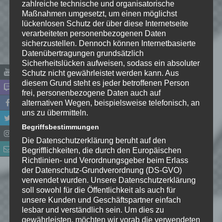
zahlreiche technische und organisatorische
Maßnahmen umgesetzt, um einen möglichst
lückenlosen Schutz der über diese Internetseite
verarbeiteten personenbezogenen Daten
sicherzustellen. Dennoch können Internetbasierte
Datenübertragungen grundsätzlich
Sicherheitslücken aufweisen, sodass ein absoluter
Schutz nicht gewährleistet werden kann. Aus
diesem Grund steht es jeder betroffenen Person
frei, personenbezogene Daten auch auf
Name
*
alternativen Wegen, beispielsweise telefonisch, an
uns zu übermitteln.
Begriffsbestimmungen
E-Mail-Adresse
*
Die Datenschutzerklärung beruht auf den
Begrifflichkeiten, die durch den Europäischen
Website
Richtlinien- und Verordnungsgeber beim Erlass
der Datenschutz-Grundverordnung (DS-GVO)
*
Ich habe die
verwendet wurden. Unsere Datenschutzerklärung
soll sowohl für die Öffentlichkeit als auch für
Datenschutzerklärung
zur
unsere Kunden und Geschäftspartner einfach
Kenntnis genommen. Ich stimme
lesbar und verständlich sein. Um dies zu
zu, dass meine Angaben dauerhaft
gewährleisten, möchten wir vorab die verwendeten