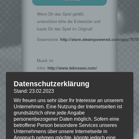
Wenn Dir das Spiel gefällt,
unterstütze bitte die Entwickler und
kaufe Dir das Spiel im Original!
Steamstore:
http://store.steampowered.com/app/7670
Musik im
Intro:
http://www.teknoaxe.com/
Vielen Dank für die Erlaubnis
Datenschutzerklärung
Stand: 23.02.2023
Wir freuen uns sehr über Ihr Interesse an unserem
© 2002-2008. Take-Two Interactive
Unternehmen. Eine Nutzung der Internetseiten ist
Software and its subsidiaries. Developed
grundsätzlich ohne jede Angabe
by 2K Boston, 2K Australia, and 2K
personenbezogener Daten möglich. Sofern eine
Marin. BioShock, 2K Games, 2K Boston,
2K Australia, 2K Marin, the 2K logo, the
betroffene Person besondere Services unseres
2K Boston logo, 2K Australia logo, the
Unternehmens über unsere Internetseite in
2K Marin logo and Take-Two Interactive
Anspruch nehmen möchte, könnte jedoch eine