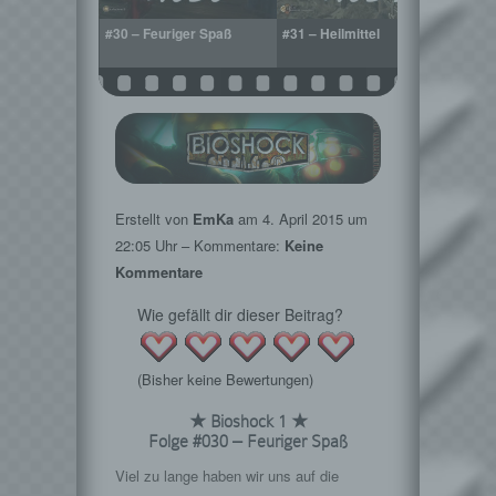
 auf die Daddys
#30 – Feuriger Spaß
#31 – Heilmittel
#32 –
Dadd
Erstellt von
EmKa
am
4. April 2015
um
22:05 Uhr – Kommentare:
Keine
Kommentare
Wie gefällt dir dieser Beitrag?
(Bisher keine Bewertungen)
★ Bioshock 1 ★
Folge #030 – Feuriger Spaß
Viel zu lange haben wir uns auf die