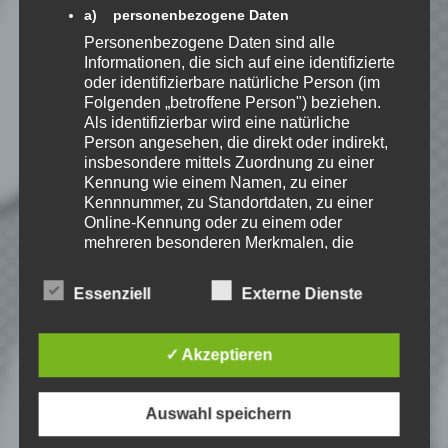
a) personenbezogene Daten
EmKa
Personenbezogene Daten sind alle
Ich bin leidenschaftlicher
Informationen, die sich auf eine identifizierte
Gamer und schaue mir
oder identifizierbare natürliche Person (im
eigentlich alles Neue an.
Folgenden „betroffene Person") beziehen.
Jedes Spiel hat seine faire
Als identifizierbar wird eine natürliche
Chance. Ich freue mich immer wenn ich
Person angesehen, die direkt oder indirekt,
jemandem das Hobby Videospielen näher
insbesondere mittels Zuordnung zu einer
bringen kann.
Kennung wie einem Namen, zu einer
Kennnummer, zu Standortdaten, zu einer
Online-Kennung oder zu einem oder
Playlist – Beyond Good &
mehreren besonderen Merkmalen, die
Ausdruck der physischen, physiologischen,
Evil
genetischen, psychischen, wirtschaftlichen,
Essenziell
Externe Dienste
kulturellen oder sozialen Identität dieser
natürlichen Person sind, identifiziert werden
kann.
✓ Akzeptieren
b) betroffene Person
Betroffene Person ist jede identifizierte oder
Auswahl speichern
identifizierbare natürliche Person, deren
personenbezogene Daten von dem für die