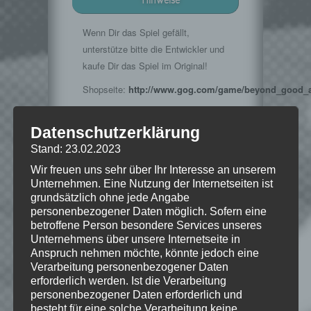
Hinweise
Wenn Dir das Spiel gefällt,
unterstütze bitte die Entwickler und
kaufe Dir das Spiel im Original!
Shopseite:
http://www.gog.com/game/beyond_good_a
Datenschutzerklärung
Stand: 23.02.2023
©2003 Ubi Soft Entertainment
Wir freuen uns sehr über Ihr Interesse an unserem
Unternehmen. Eine Nutzung der Internetseiten ist
grundsätzlich ohne jede Angabe
personenbezogener Daten möglich. Sofern eine
Wie gefällt dir dieser Beitrag?
betroffene Person besondere Services unseres
Klicke hier und lasse
Unternehmens über unsere Internetseite in
eine Bewertung da!
Anspruch nehmen möchte, könnte jedoch eine
Verarbeitung personenbezogener Daten
erforderlich werden. Ist die Verarbeitung
personenbezogener Daten erforderlich und
Schreibe einen Kommentar
besteht für eine solche Verarbeitung keine