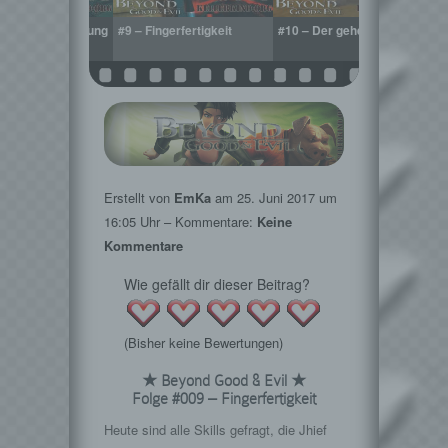
rausige Entdeckung
#9 – Fingerfertigkeit
#10 – Der geheime Weg
#
P
Erstellt von
EmKa
am
25. Juni 2017
um
16:05 Uhr – Kommentare:
Keine
Kommentare
Wie gefällt dir dieser Beitrag?
(Bisher keine Bewertungen)
★ Beyond Good & Evil ★
Folge #009 – Fingerfertigkeit
Heute sind alle Skills gefragt, die Jhief