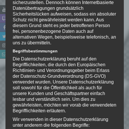
sicherzustellen. Dennoch können Internetbasierte
Datenübertragungen grundsätzlich
Website
Sicherheitslücken aufweisen, sodass ein absoluter
Schutz nicht gewährleistet werden kann. Aus
*
Ich habe die
diesem Grund steht es jeder betroffenen Person
frei, personenbezogene Daten auch auf
Datenschutzerklärung
zur
alternativen Wegen, beispielsweise telefonisch, an
Kenntnis genommen. Ich stimme
uns zu übermitteln.
zu, dass meine Angaben dauerhaft
Begriffsbestimmungen
gespeichert werden.
Die Datenschutzerklärung beruht auf den
Begrifflichkeiten, die durch den Europäischen
Benachrichtige mich über
Richtlinien- und Verordnungsgeber beim Erlass
nachfolgende Kommentare via E-
der Datenschutz-Grundverordnung (DS-GVO)
verwendet wurden. Unsere Datenschutzerklärung
Mail.
soll sowohl für die Öffentlichkeit als auch für
unsere Kunden und Geschäftspartner einfach
lesbar und verständlich sein. Um dies zu
Benachrichtige mich über neue
gewährleisten, möchten wir vorab die verwendeten
Beiträge via E-Mail.
Begrifflichkeiten erläutern.
Wir verwenden in dieser Datenschutzerklärung
unter anderem die folgenden Begriffe: