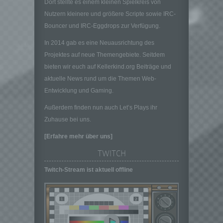
Dort stellte es einem kleinen Spielkreis von
können, sofern diese zusätzlichen
Nutzern kleinere und größere Scripte sowie IRC-
Informationen gesondert aufbewahrt werden
Bouncer und IRC-Eggdrops zur Verfügung.
und technischen und organisatorischen
Maßnahmen unterliegen, die gewährleisten,
In 2014 gab es eine Neuausrichtung des
dass die personenbezogenen Daten nicht
Projektes auf neue Themengebiete. Seitdem
einer identifizierten oder identifizierbaren
bieten wir euch auf Kellerkind.org Beiträge und
natürlichen Person zugewiesen werden.
aktuelle News rund um die Themen Web-
g) Verantwortlicher oder für die Verarbeitung
Verantwortlicher
Entwicklung und Gaming.
Verantwortlicher oder für die Verarbeitung
Außerdem finden nun auch Let’s Plays ihr
Verantwortlicher ist die natürliche oder
Zuhause bei uns.
juristische Person, Behörde, Einrichtung
oder andere Stelle, die allein oder
[Erfahre mehr über uns]
gemeinsam mit anderen über die Zwecke
TWITCH
und Mittel der Verarbeitung von
personenbezogenen Daten entscheidet.
Twitch-Stream ist aktuell offline
Sind die Zwecke und Mittel dieser
Verarbeitung durch das Unionsrecht oder
das Recht der Mitgliedstaaten vorgegeben,
so kann der Verantwortliche
beziehungsweise können die bestimmten