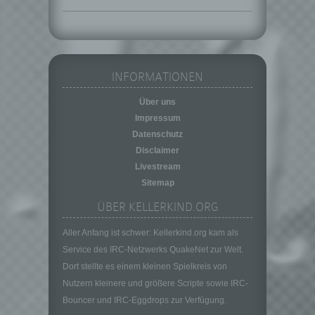
f) Pseudonymisierung
Pseudonymisierung ist die Verarbeitung
personenbezogener Daten in einer Weise,
auf welche die personenbezogenen Daten
ohne Hinzuziehung zusätzlicher
INFORMATIONEN
Informationen nicht mehr einer spezifischen
betroffenen Person zugeordnet werden
Über uns
können, sofern diese zusätzlichen
Impressum
Informationen gesondert aufbewahrt werden
und technischen und organisatorischen
Datenschutz
Maßnahmen unterliegen, die gewährleisten,
Disclaimer
dass die personenbezogenen Daten nicht
Livestream
einer identifizierten oder identifizierbaren
Sitemap
natürlichen Person zugewiesen werden.
ÜBER KELLERKIND.ORG
g) Verantwortlicher oder für die Verarbeitung
Verantwortlicher
Aller Anfang ist schwer: Kellerkind.org kam als
Verantwortlicher oder für die Verarbeitung
Service des IRC-Netzwerks QuakeNet zur Welt.
Verantwortlicher ist die natürliche oder
Dort stellte es einem kleinen Spielkreis von
juristische Person, Behörde, Einrichtung
oder andere Stelle, die allein oder
Nutzern kleinere und größere Scripte sowie IRC-
gemeinsam mit anderen über die Zwecke
Bouncer und IRC-Eggdrops zur Verfügung.
und Mittel der Verarbeitung von