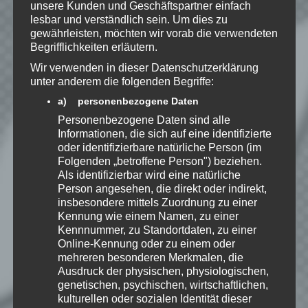
unsere Kunden und Geschäftspartner einfach
Datenschutzerklärung
zur
lesbar und verständlich sein. Um dies zu
Kenntnis genommen. Ich stimme
gewährleisten, möchten wir vorab die verwendeten
zu, dass meine Angaben dauerhaft
Begrifflichkeiten erläutern.
gespeichert werden.
Wir verwenden in dieser Datenschutzerklärung
unter anderem die folgenden Begriffe:
Benachrichtige mich über
a) personenbezogene Daten
nachfolgende Kommentare via E-
Personenbezogene Daten sind alle
Mail.
Informationen, die sich auf eine identifizierte
oder identifizierbare natürliche Person (im
Folgenden „betroffene Person") beziehen.
Als identifizierbar wird eine natürliche
Benachrichtige mich über neue
Person angesehen, die direkt oder indirekt,
Beiträge via E-Mail.
insbesondere mittels Zuordnung zu einer
Kennung wie einem Namen, zu einer
Kennnummer, zu Standortdaten, zu einer
Online-Kennung oder zu einem oder
mehreren besonderen Merkmalen, die
Speedy
Ausdruck der physischen, physiologischen,
Ich spiele leidenschaftlich
genetischen, psychischen, wirtschaftlichen,
gerne Strategie, Aufbau und
kulturellen oder sozialen Identität dieser
Puzzle-Spiele. Als Gründer