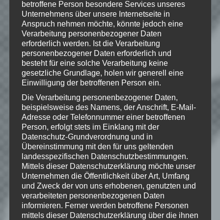
us/store/a-way-out/a-way-
betroffene Person besondere Services unseres
Unternehmens über unsere Internetseite in
out/standard-edition
Anspruch nehmen möchte, könnte jedoch eine
Verarbeitung personenbezogener Daten
erforderlich werden. Ist die Verarbeitung
personenbezogener Daten erforderlich und
© 2018 Electronic Arts Inc.
besteht für eine solche Verarbeitung keine
gesetzliche Grundlage, holen wir generell eine
Einwilligung der betroffenen Person ein.
Die Verarbeitung personenbezogener Daten,
Wie gefällt dir dieser Beitrag?
beispielsweise des Namens, der Anschrift, E-Mail-
Adresse oder Telefonnummer einer betroffenen
Klicke hier und lasse
Person, erfolgt stets im Einklang mit der
eine Bewertung da!
Datenschutz-Grundverordnung und in
Übereinstimmung mit den für uns geltenden
landesspezifischen Datenschutzbestimmungen.
Mittels dieser Datenschutzerklärung möchte unser
Schreibe einen Kommentar
Unternehmen die Öffentlichkeit über Art, Umfang
Deine E-Mail-Adresse wird nicht
und Zweck der von uns erhobenen, genutzten und
verarbeiteten personenbezogenen Daten
veröffentlicht.
Erforderliche Felder
informieren. Ferner werden betroffene Personen
sind mit
*
markiert
mittels dieser Datenschutzerklärung über die ihnen