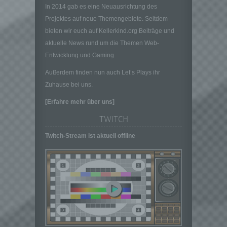
personenbezogenen Daten entscheidet.
In 2014 gab es eine Neuausrichtung des
Sind die Zwecke und Mittel dieser
Projektes auf neue Themengebiete. Seitdem
Verarbeitung durch das Unionsrecht oder
bieten wir euch auf Kellerkind.org Beiträge und
das Recht der Mitgliedstaaten vorgegeben,
aktuelle News rund um die Themen Web-
so kann der Verantwortliche
Entwicklung und Gaming.
beziehungsweise können die bestimmten
Kriterien seiner Benennung nach dem
Außerdem finden nun auch Let’s Plays ihr
Unionsrecht oder dem Recht der
Zuhause bei uns.
Mitgliedstaaten vorgesehen werden.
[Erfahre mehr über uns]
h) Auftragsverarbeiter
Auftragsverarbeiter ist eine natürliche oder
TWITCH
juristische Person, Behörde, Einrichtung
Twitch-Stream ist aktuell offline
oder andere Stelle, die personenbezogene
Daten im Auftrag des Verantwortlichen
verarbeitet.
i) Empfänger
Empfänger ist eine natürliche oder juristische
Person, Behörde, Einrichtung oder andere
Stelle, der personenbezogene Daten
offengelegt werden, unabhängig davon, ob
es sich bei ihr um einen Dritten handelt oder