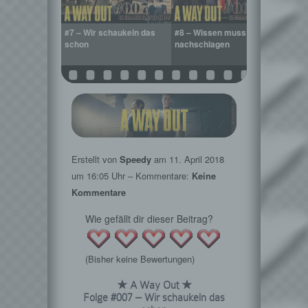
e kleine Farm
#7 – Wir schaukeln das
#8 – Wissen muss man
#9 – A
schon
nachschlagen
Überfa
Erstellt von
Speedy
am
11. April 2018
um 16:05 Uhr – Kommentare:
Keine
Kommentare
Wie gefällt dir dieser Beitrag?
(Bisher keine Bewertungen)
★ A Way Out ★
Folge #007 – Wir schaukeln das