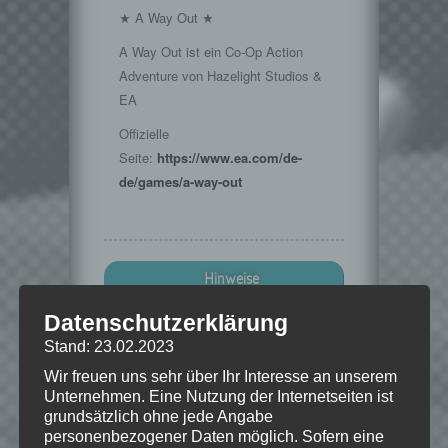
★ A Way Out ★
A Way Out ist ein Co-Op Action
Adventure von Hazelight Studios &
EA
Offizielle
Seite:
https://www.ea.com/de-
de/games/a-way-out
Hinweise
Datenschutzerklärung
Wenn Dir das Spiel gefällt,
Stand: 23.02.2023
unterstütze bitte die Entwickler und
kaufe Dir das Spiel im Original!
Wir freuen uns sehr über Ihr Interesse an unserem
Unternehmen. Eine Nutzung der Internetseiten ist
Origin:
grundsätzlich ohne jede Angabe
https://www.origin.com/deu/en-
personenbezogener Daten möglich. Sofern eine