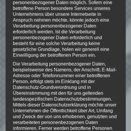
personenbezogener Daten möglich. Sofern eine
sonntag/
betroffene Person besondere Services unseres
Unternehmens über unsere Internetseite in
Anspruch nehmen möchte, könnte jedoch eine
Verarbeitung personenbezogener Daten
erforderlich werden. Ist die Verarbeitung
Hinweise
personenbezogener Daten erforderlich und
besteht für eine solche Verarbeitung keine
Wenn Dir das Spiel gefällt,
gesetzliche Grundlage, holen wir generell eine
unterstütze bitte die Entwickler und
Einwilligung der betroffenen Person ein.
kaufe Dir das Spiel im Original!
Die Verarbeitung personenbezogener Daten,
beispielsweise des Namens, der Anschrift, E-Mail-
Adresse oder Telefonnummer einer betroffenen
Person, erfolgt stets im Einklang mit der
Datenschutz-Grundverordnung und in
Übereinstimmung mit den für uns geltenden
landesspezifischen Datenschutzbestimmungen.
Wie gefällt dir dieser Beitrag?
Mittels dieser Datenschutzerklärung möchte unser
Klicke hier und lasse
Unternehmen die Öffentlichkeit über Art, Umfang
eine Bewertung da!
und Zweck der von uns erhobenen, genutzten und
verarbeiteten personenbezogenen Daten
informieren. Ferner werden betroffene Personen