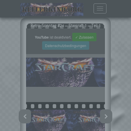
Toggle
navigation
Retro-Sonntag #24 – Starcraft 1 – Teil 1
YouTube
ist deaktiviert.
✓ Zulassen
Datenschutzbedingungen