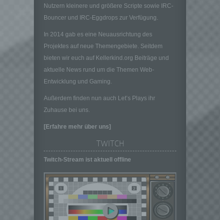
Nutzern kleinere und größere Scripte sowie IRC-
und Mittel der Verarbeitung von
personenbezogenen Daten entscheidet.
Bouncer und IRC-Eggdrops zur Verfügung.
Sind die Zwecke und Mittel dieser
In 2014 gab es eine Neuausrichtung des
Verarbeitung durch das Unionsrecht oder
das Recht der Mitgliedstaaten vorgegeben,
Projektes auf neue Themengebiete. Seitdem
so kann der Verantwortliche
bieten wir euch auf Kellerkind.org Beiträge und
beziehungsweise können die bestimmten
aktuelle News rund um die Themen Web-
Kriterien seiner Benennung nach dem
Entwicklung und Gaming.
Unionsrecht oder dem Recht der
Mitgliedstaaten vorgesehen werden.
Außerdem finden nun auch Let’s Plays ihr
h) Auftragsverarbeiter
Zuhause bei uns.
Auftragsverarbeiter ist eine natürliche oder
[Erfahre mehr über uns]
juristische Person, Behörde, Einrichtung
oder andere Stelle, die personenbezogene
TWITCH
Daten im Auftrag des Verantwortlichen
Twitch-Stream ist aktuell offline
verarbeitet.
i) Empfänger
Empfänger ist eine natürliche oder juristische
Person, Behörde, Einrichtung oder andere
Stelle, der personenbezogene Daten
offengelegt werden, unabhängig davon, ob