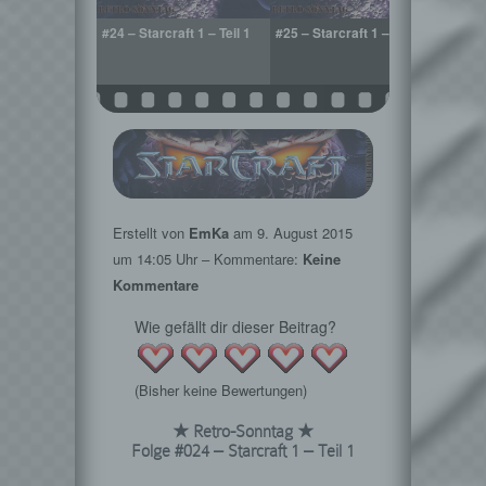
 1602
#24 – Starcraft 1 – Teil 1
#25 – Starcraft 1 – Teil 2
#26 –
n – Teil 2
– Teil
Erstellt von
EmKa
am
9. August 2015
um 14:05 Uhr – Kommentare:
Keine
Kommentare
Wie gefällt dir dieser Beitrag?
(Bisher keine Bewertungen)
★ Retro-Sonntag ★
Folge #024 – Starcraft 1 – Teil 1