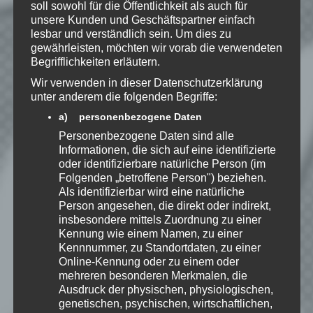
soll sowohl für die Öffentlichkeit als auch für
E-Mail-Adresse
*
unsere Kunden und Geschäftspartner einfach
lesbar und verständlich sein. Um dies zu
gewährleisten, möchten wir vorab die verwendeten
Website
Begrifflichkeiten erläutern.
Wir verwenden in dieser Datenschutzerklärung
*
Ich habe die
unter anderem die folgenden Begriffe:
Datenschutzerklärung
zur
a) personenbezogene Daten
Kenntnis genommen. Ich stimme
Personenbezogene Daten sind alle
zu, dass meine Angaben dauerhaft
Informationen, die sich auf eine identifizierte
gespeichert werden.
oder identifizierbare natürliche Person (im
Folgenden „betroffene Person") beziehen.
Als identifizierbar wird eine natürliche
Benachrichtige mich über
Person angesehen, die direkt oder indirekt,
nachfolgende Kommentare via E-
insbesondere mittels Zuordnung zu einer
Mail.
Kennung wie einem Namen, zu einer
Kennnummer, zu Standortdaten, zu einer
Online-Kennung oder zu einem oder
Benachrichtige mich über neue
mehreren besonderen Merkmalen, die
Beiträge via E-Mail.
Ausdruck der physischen, physiologischen,
genetischen, psychischen, wirtschaftlichen,