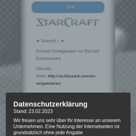
Spiel
★ Starcraft 1 ★
Echtzeit-Strategiespiel von Blizzard
Entertainment
Offizielle
Seite:
http://us.blizzard.com/en-
us/games/sc/
Datenschutzerklärung
★ Retro-Sonntag ★
Stand: 23.02.2023
Klassiker der Videospielgeschichte
Wir freuen uns sehr über Ihr Interesse an unserem
Offizielle
Unternehmen. Eine Nutzung der Internetseiten ist
Seite:
https://www.kellerkind.org/mehr/retro-
grundsätzlich ohne jede Angabe